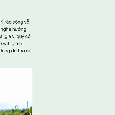
rì rào sóng vỗ
hú nghe hướng
i gia vị quý có
vật, giá trị
động để tạo ra,