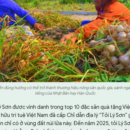
iển đúng hướng có thể trở thành thương hiệu nông sản quốc gia, sánh ng
tiếng của Nhật Bản hay Hàn Quốc
Lý Sơn được vinh danh trong top 10 đặc sản quà tặng Vi
hữu trí tuệ Việt Nam đã cấp Chỉ dẫn địa lý “Tỏi Lý Sơn”
n chỉ có ở vùng đất núi lửa này. Đến năm 2025, tỏi Lý S