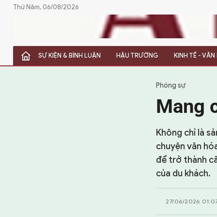
Thứ Năm, 06/08/2026
SỰ KIỆN & BÌNH LUẬN
HẬU TRƯỜNG
KINH TẾ - VĂ
SỰ KIỆN & BÌNH LUẬN
HẬU TRƯỜNG
Phóng sự
Mang c
KINH TẾ - VĂN HÓA - THỂ THAO
HỒ SƠ MẬT
Không chỉ là s
chuyện văn hóa
PHÓNG SỰ
để trở thành c
của du khách.
HỒ SƠ INTERPOL
VỤ ÁN NỔI TIẾNG
27/06/2026 01:0