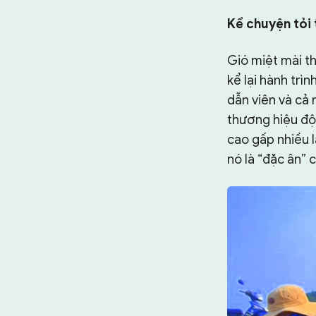
TƯ LIỆU
Kể chuyện tỏi 
CHUYÊN TRANG
Gió miệt mài th
kể lại hành tr
dẫn viên và cả 
thương hiệu độc
cao gấp nhiều l
nó là “đặc ân” 