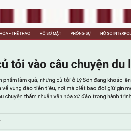
N HÓA - THỂ THAO
HỒ SƠ MẬT
PHÓNG SỰ
HỒ SƠ INTERPO
ủ tỏi vào câu chuyện du l
ản phẩm làm quà, những củ tỏi ở Lý Sơn đang khoác lê
 về vùng đảo tiền tiêu, nơi mà biết bao đời giữ gìn m
âu chuyện thấm nhuần văn hóa xứ đảo trong hành trình
7