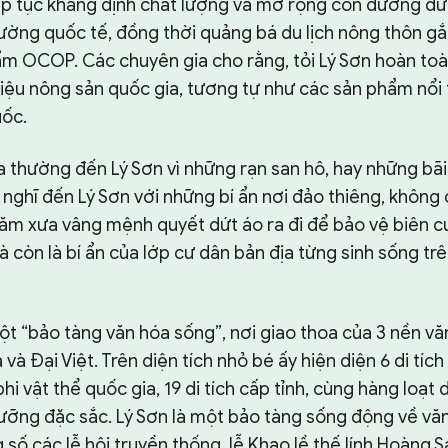
p tục khẳng định chất lượng và mở rộng con đường đư
 trường quốc tế, đồng thời quảng bá du lịch nông thôn gắ
m OCOP. Các chuyên gia cho rằng, tỏi Lý Sơn hoàn toà
iệu nông sản quốc gia, tương tự như các sản phẩm nổi 
ốc.
ta thường đến Lý Sơn vì những rạn san hô, hay những bãi
nghĩ đến Lý Sơn với những bí ẩn nơi đảo thiêng, không c
năm xưa vâng mệnh quyết dứt áo ra đi để bảo vệ biên 
 còn là bí ẩn của lớp cư dân bản địa từng sinh sống tr
ột “bảo tàng văn hóa sống”, nơi giao thoa của 3 nền văn
à Đại Việt. Trên diện tích nhỏ bé ấy hiện diện 6 di tích
hi vật thể quốc gia, 19 di tích cấp tỉnh, cùng hàng loạt 
gưỡng đặc sắc. Lý Sơn là một bảo tàng sống động về văn 
 số các lễ hội truyền thống, lễ Khao lề thế lính Hoàng S