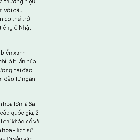
a thương hiệu
n với câu
n có thể trở
tiếng ở Nhật
 biển xanh
hỉ là bí ẩn của
cương hải đảo
ên đảo từ ngàn
 hóa lớn là Sa
 cấp quốc gia, 2
di chỉ khảo cổ và
hóa - lịch sử
a - Di sản văn