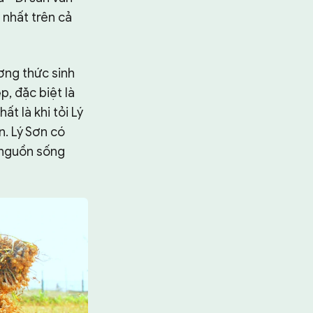
 nhất trên cả
ương thức sinh
p, đặc biệt là
ất là khi tỏi Lý
n. Lý Sơn có
à nguồn sống
Tìm kiếm