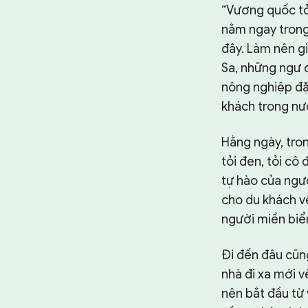
“Vương quốc tỏ
nằm ngay trong
đây. Làm nên gi
Sa, những ngư 
nông nghiệp đặ
khách trong nư
Hằng ngày, tron
tỏi đen, tỏi cô
tự hào của ngườ
cho du khách v
người miền biển
Đi đến đâu cũn
nhà đi xa mới v
nên bắt đầu từ 