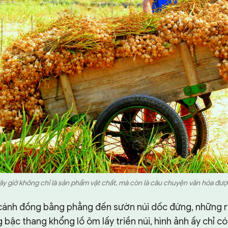
bây giờ không chỉ là sản phẩm vật chất, mà còn là câu chuyện văn hóa đư
 cánh đồng bằng phẳng đến sườn núi dốc đứng, những r
bậc thang khổng lồ ôm lấy triền núi, hình ảnh ấy chỉ có