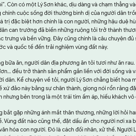
i”. Còn có một Lý Sơn khác, dịu dàng và chạm thẳng và
 chính cuộc sống đời thường bình dị của người dân trồn
á trị đặc biệt hơn chính là con người, những hậu duệ 
dân can trường đã biến những ruộng tỏi trở thành thươ
c trưng và bền vững. Đây cũng chính là câu chuyện đủ
ớc và quốc tế đến trải nghiệm vùng đất này.
g bữa ăn, người dân địa phương ăn tỏi tươi như ăn rau.
 đơn... đều trở thành sản phẩm gắn liền với đời sống và 
i dân. Kể chuyện về tỏi, người Lý Sơn chẳng biết hoa mỹ
ề xứ đảo này bằng sự chân thành, giọng nói rổn rảng đ
 nhưng bên trong là một trái tim ấm áp, hiếu khách vô
g bắt gặp những ánh mắt thân thương, những lời hỏi h
ề. Vùng đất nào cũng thế, đặt dấu ấn cho người nơi xa 
văn hóa con người. Đó là cách đối nhân, xử thế. Người L