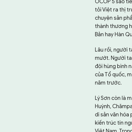
OCOP 5 sao tiế
tỏi Việt ra thị
chuyện sản phẩ
thành thương h
Bản hay Hàn Qu
Lâu rồi, người 
mướt. Người ta 
đội hùng binh 
của Tổ quốc, mà
năm trước.
Lý Sơn còn là m
Huỳnh, Chămpa v
di sản văn hóa p
kiến trúc tín n
Việt Nam. Trong