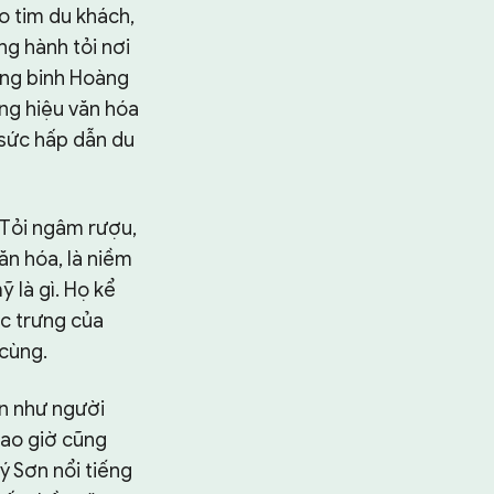
o tim du khách,
g hành tỏi nơi
hùng binh Hoàng
ng hiệu văn hóa
 sức hấp dẫn du
 Tỏi ngâm rượu,
văn hóa, là niềm
 là gì. Họ kể
ặc trưng của
 cùng.
an như người
bao giờ cũng
ý Sơn nổi tiếng