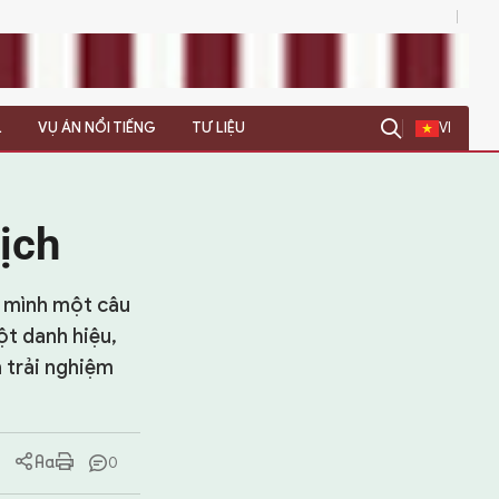
0
L
VỤ ÁN NỔI TIẾNG
TƯ LIỆU
VI
ịch
n mình một câu
ột danh hiệu,
 trải nghiệm
0