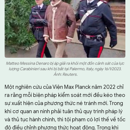
Matteo Messina Denaro bị áp giải ra khỏi một đồn cảnh sát của lực
lượng Carabinieri sau khi bị bắt tại Palermo, Italy, ngày 16/1/2023.
Ảnh: Reuters.
Một nghiên cứu của Viện Max Planck năm 2022 chỉ
ra rằng mỗi biện pháp kiểm soát mới đều kéo theo
sự xuất hiện của phương thức né tránh mới. Trong
khi cơ quan an ninh phải tuân thủ quy trình pháp lý
và thủ tục hành chính, thì tội phạm có lợi thế về tốc
độ điều chỉnh phương thức hoạt động. Trong khi