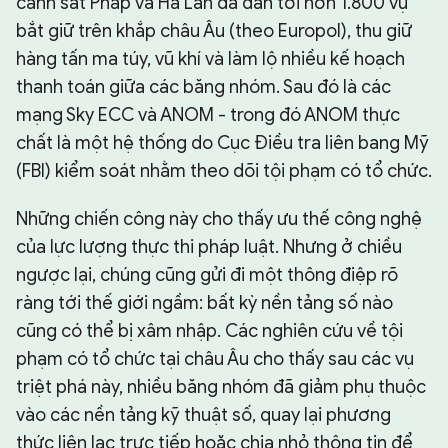
cảnh sát Pháp và Hà Lan đã dẫn tới hơn 1.800 vụ
bắt giữ trên khắp châu Âu (theo Europol), thu giữ
hàng tấn ma túy, vũ khí và làm lộ nhiều kế hoạch
thanh toán giữa các băng nhóm. Sau đó là các
mạng Sky ECC và ANOM - trong đó ANOM thực
chất là một hệ thống do Cục Điều tra liên bang Mỹ
(FBI) kiểm soát nhằm theo dõi tội phạm có tổ chức.
Những chiến công này cho thấy ưu thế công nghệ
của lực lượng thực thi pháp luật. Nhưng ở chiều
ngược lại, chúng cũng gửi đi một thông điệp rõ
ràng tới thế giới ngầm: bất kỳ nền tảng số nào
cũng có thể bị xâm nhập. Các nghiên cứu về tội
phạm có tổ chức tại châu Âu cho thấy sau các vụ
triệt phá này, nhiều băng nhóm đã giảm phụ thuộc
vào các nền tảng kỹ thuật số, quay lại phương
thức liên lạc trực tiếp hoặc chia nhỏ thông tin để