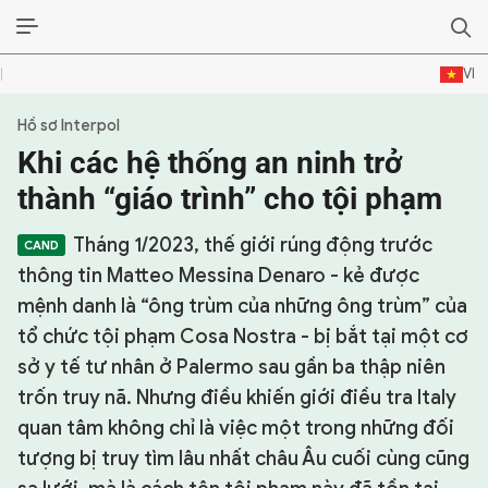
VI
Hồ sơ Interpol
SỰ KIỆN & BÌNH LUẬN
Khi các hệ thống an ninh trở
HẬU TRƯỜNG
thành “giáo trình” cho tội phạm
KINH TẾ - VĂN HÓA - THỂ THAO
Tháng 1/2023, thế giới rúng động trước
thông tin Matteo Messina Denaro - kẻ được
HỒ SƠ MẬT
mệnh danh là “ông trùm của những ông trùm” của
tổ chức tội phạm Cosa Nostra - bị bắt tại một cơ
PHÓNG SỰ
sở y tế tư nhân ở Palermo sau gần ba thập niên
HỒ SƠ INTERPOL
trốn truy nã. Nhưng điều khiến giới điều tra Italy
quan tâm không chỉ là việc một trong những đối
VỤ ÁN NỔI TIẾNG
tượng bị truy tìm lâu nhất châu Âu cuối cùng cũng
TƯ LIỆU