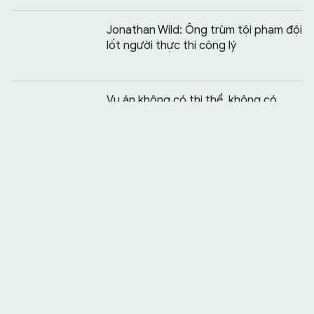
Jonathan Wild: Ông trùm tội phạm đội
lốt người thực thi công lý
Chia sẻ:
0
Vụ án không có thi thể, không có
hung thủ, không có sự thật
Bẫy lừa khi vay tiền qua app trên
mạng xã hội
Phá án nhờ dữ liệu số
FBI: Tin tặc dùng Telegram phát tán