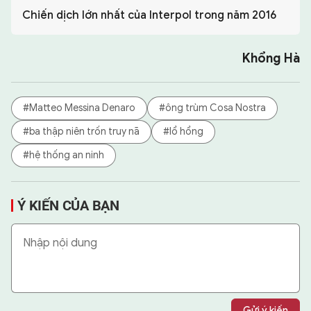
Chiến dịch lớn nhất của Interpol trong năm 2016
Khổng Hà
#Matteo Messina Denaro
#ông trùm Cosa Nostra
#ba thập niên trốn truy nã
#lổ hổng
#hệ thống an ninh
Ý KIẾN CỦA BẠN
Gửi ý kiến