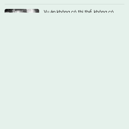
Chia sẻ:
0
Vụ án không có thi thể, không có
hung thủ, không có sự thật
Bẫy lừa khi vay tiền qua app trên
mạng xã hội
Phá án nhờ dữ liệu số
FBI: Tin tặc dùng Telegram phát tán
mã độc
Cái kết đắng của những chủ trang