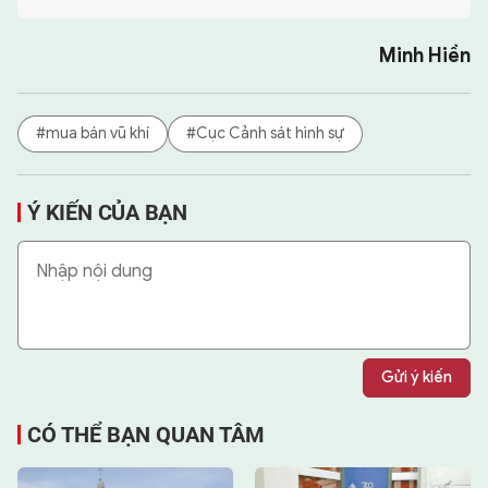
Minh Hiền
#mua bán vũ khí
#Cục Cảnh sát hình sự
Ý KIẾN CỦA BẠN
Gửi ý kiến
CÓ THỂ BẠN QUAN TÂM