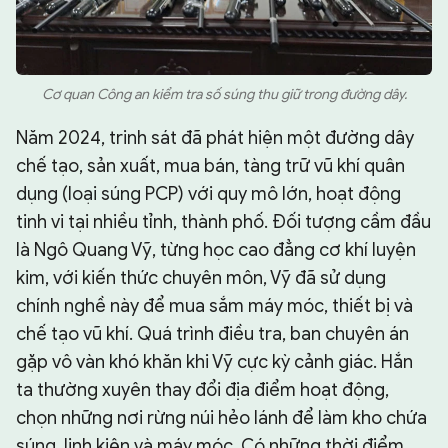
Cơ quan Công an kiểm tra số súng thu giữ trong đường dây.
Năm 2024, trinh sát đã phát hiện một đường dây
chế tạo, sản xuất, mua bán, tàng trữ vũ khí quân
dụng (loại súng PCP) với quy mô lớn, hoạt động
tinh vi tại nhiều tỉnh, thành phố. Đối tượng cầm đầu
là Ngô Quang Vỹ, từng học cao đẳng cơ khí luyện
kim, với kiến thức chuyên môn, Vỹ đã sử dụng
chính nghề này để mua sắm máy móc, thiết bị và
chế tạo vũ khí. Quá trình điều tra, ban chuyên án
gặp vô vàn khó khăn khi Vỹ cực kỳ cảnh giác. Hắn
ta thường xuyên thay đổi địa điểm hoạt động,
chọn những nơi rừng núi hẻo lánh để làm kho chứa
súng, linh kiện và máy móc. Có những thời điểm,