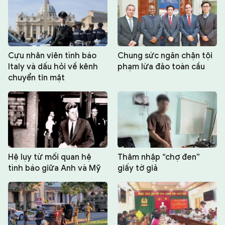
Cựu nhân viên tình báo
Chung sức ngăn chặn tội
Italy và dấu hỏi về kênh
phạm lừa đảo toàn cầu
chuyển tin mật
Hệ lụy từ mối quan hệ
Thâm nhập “chợ đen”
tình báo giữa Anh và Mỹ
giấy tờ giả