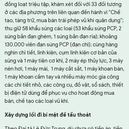
đồng loạt triệu tập, khám xét đối với 33 đối tượng
ở các địa phương trên liên quan đến hành vi “Chế
tạo, tàng trữ, mua bán trái phép vũ khí quân dụng”;
thu giữ 58 khẩu súng các loại (53 khẩu súng PCP, 2
súng bắn đạn ghém, 1 súng bắn đạn ria); khoảng
130.000 viên đạn súng PCP (đạn chì); cùng hàng
nghìn chi tiết, linh kiện, cụm linh kiện cơ bản của
súng và 1 máy tiện cơ khí, 2 máy ép thủy lực, 3 máy
nén hơi, 1 máy mài, 1 máy cắt sắt, 1 máy khoan bàn,
1 máy khoan cầm tay và nhiều máy móc gia công
các chi tiết nhỏ, các công cụ, đồ vật, sổ sách, thiết
bị điện tử dùng để phục vụ cho hoạt động mua
bán, chế tạo các loại vũ khí.
Xây dựng lối đi bí mật để tẩu thoát
Theo Đại tá Lê Đức Trung, dù chưa có tiền án, tiền