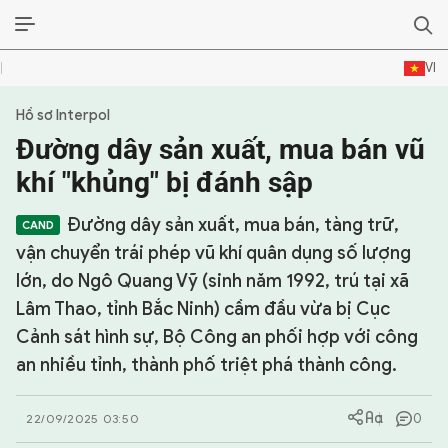
VI
Hồ sơ Interpol
SỰ KIỆN & BÌNH LUẬN
Đường dây sản xuất, mua bán vũ
HẬU TRƯỜNG
khí "khủng" bị đánh sập
KINH TẾ - VĂN HÓA - THỂ THAO
Đường dây sản xuất, mua bán, tàng trữ,
vận chuyển trái phép vũ khí quân dụng số lượng
HỒ SƠ MẬT
lớn, do Ngô Quang Vỹ (sinh năm 1992, trú tại xã
Lâm Thao, tỉnh Bắc Ninh) cầm đầu vừa bị Cục
PHÓNG SỰ
Cảnh sát hình sự, Bộ Công an phối hợp với công
HỒ SƠ INTERPOL
an nhiều tỉnh, thành phố triệt phá thành công.
VỤ ÁN NỔI TIẾNG
0
22/09/2025 03:50
TƯ LIỆU