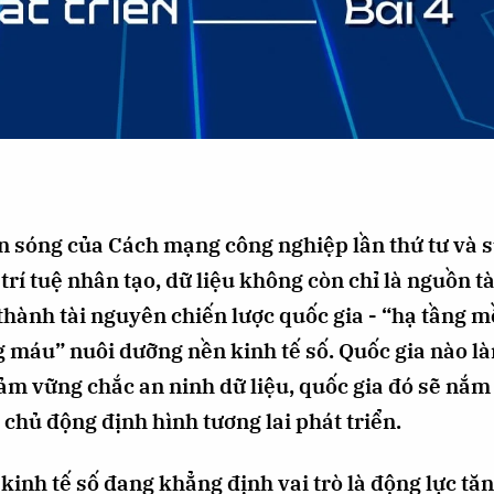
n sóng của Cách mạng công nghiệp lần thứ tư và 
rí tuệ nhân tạo, dữ liệu không còn chỉ là nguồn t
 thành tài nguyên chiến lược quốc gia - “hạ tầng 
g máu” nuôi dưỡng nền kinh tế số. Quốc gia nào l
ảm vững chắc an ninh dữ liệu, quốc gia đó sẽ nắm 
 chủ động định hình tương lai phát triển.
 kinh tế số đang khẳng định vai trò là động lực tă