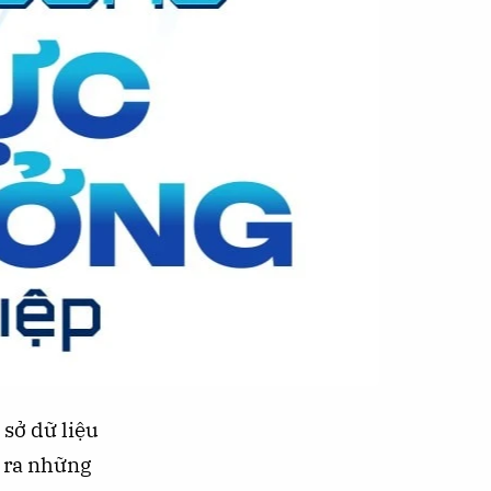
 sở dữ liệu
o ra những