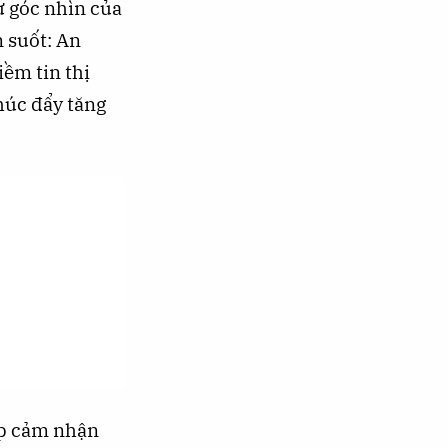
ừ góc nhìn của
n suốt: An
iềm tin thị
húc đẩy tăng
ệp cảm nhận