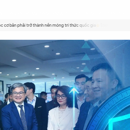
ÌNH
CÔNG AN TRONG LÒNG DÂN
XÃ HỘI
PHÁP LUẬT
QUỐC TẾ
VĂN HÓA - 
 bản phải trở thành nền móng tri thức quốc gia
Triệt để tiết kiệm 