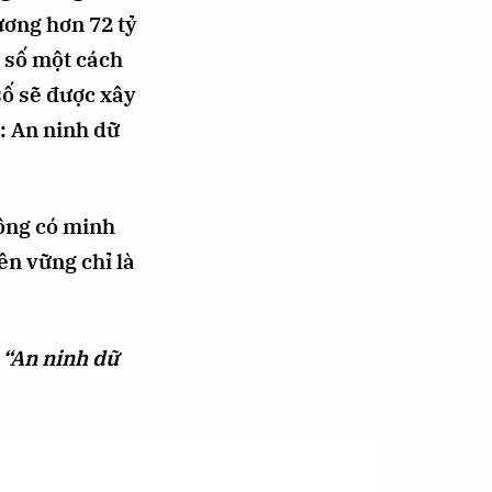
ơng hơn 72 tỷ
n số một cách
số sẽ được xây
: An ninh dữ
hông có minh
ền vững chỉ là
:
“An ninh dữ