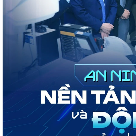
CÔNG NGHỆ
QUỐC TẾ
VĂN HÓA - THỂ THAO
BẠN ĐỌC & CAND
ĐA PHƯƠNG TIỆN
eMagazine
Podcast
Video
Ảnh
Infographic