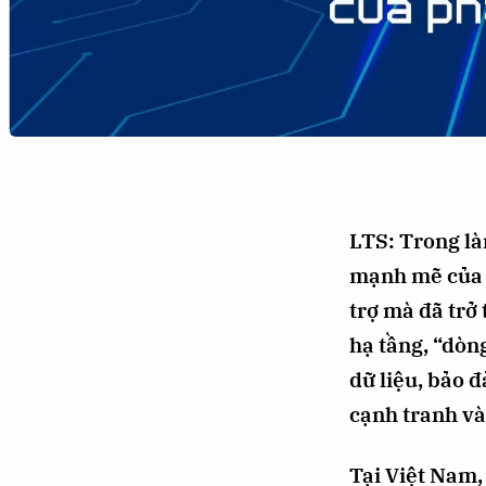
Chuyên trang
An ninh thế giới
Văn nghệ Công an
Chuyên đề
LTS: Trong là
mạnh mẽ của t
trợ mà đã trở
hạ tầng, “dòn
dữ liệu, bảo đ
cạnh tranh và
Tại Việt Nam,