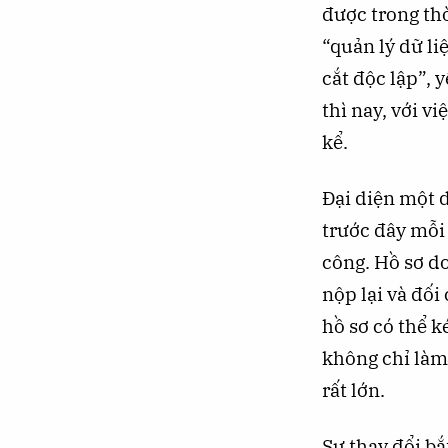
được trong thờ
“quản lý dữ li
cắt độc lập”, 
thì nay, với v
kể.
Đại diện một d
trước đây mỗi
công. Hồ sơ do
nộp lại và đối
hồ sơ có thể k
không chỉ làm 
rất lớn.
Sự thay đổi bắ