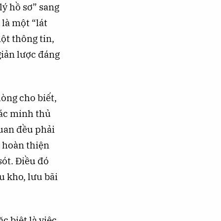
lý hồ sơ” sang
là một “lát
ột thông tin,
 giản lược đáng
òng cho biết,
xác minh thủ
quan đều phải
c hoàn thiện
sót. Điều đó
u kho, lưu bãi
c biệt là việc