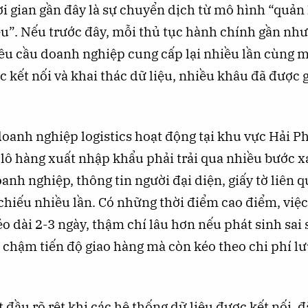
i gian gần đây là sự chuyển dịch từ mô hình “quản 
ệu”. Nếu trước đây, mỗi thủ tục hành chính gần như 
yêu cầu doanh nghiệp cung cấp lại nhiều lần cùng m
iệc kết nối và khai thác dữ liệu, nhiều khâu đã được
oanh nghiệp logistics hoạt động tại khu vực Hải Ph
 lô hàng xuất nhập khẩu phải trải qua nhiều bước 
anh nghiệp, thông tin người đại diện, giấy tờ liên 
 chiếu nhiều lần. Có những thời điểm cao điểm, việ
éo dài 2-3 ngày, thậm chí lâu hơn nếu phát sinh sai 
chậm tiến độ giao hàng mà còn kéo theo chi phí lư
t đầu rõ rệt khi các hệ thống dữ liệu được kết nối, đặ