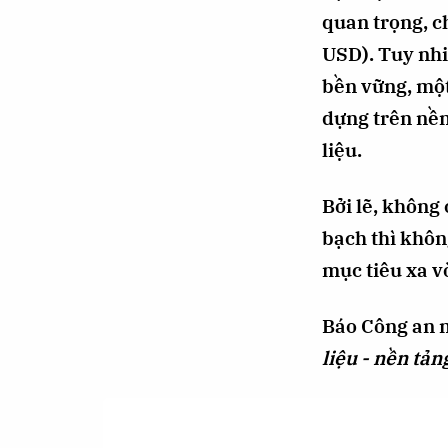
quan trọng, 
USD). Tuy nhi
bền vững, một
dựng trên nền
liệu.
Bởi lẽ, không
bạch thì không
mục tiêu xa vờ
Báo Công an nh
liệu - nền tản