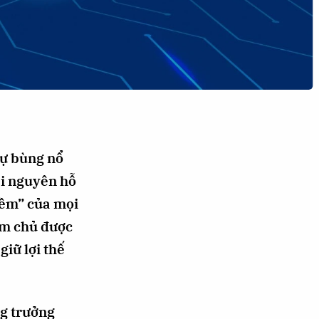
sự bùng nổ
ài nguyên hỗ
mềm” của mọi
àm chủ được
giữ lợi thế
ng trưởng