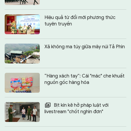
Hiệu quả từ đổi mới phương thức
tuyên truyền
Xã không ma túy giữa mây núi Tả Phìn
“Hàng xách tay”: Cái "mác" che khuất
nguồn gốc hàng hóa
Bịt kín kẽ hở pháp luật với
livestream "chốt nghìn đơn"