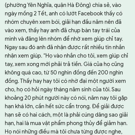
(phường Yên Nghĩa, quận Hà Đông) chia sẻ, vào
ngày mồng 2 Tết, anh có lướt Facebook thấy có
nhóm chuyên xem bói, giải hạn đầu năm nên đã
vào xem, thấy hay anh đã chụp bàn tay trái của
mình và đăng lên nhóm để nhờ xem giúp chỉ tay.
Ngay sau đó anh đã nhận được rất nhiều tin nhắn
nhận xem giúp. “Họ vào nhắn cho tôi, xem giúp chỉ
tay, xem xong mới phải trả tiền. Giá của họ cũng
không quá cao, từ 50 nghìn đồng đến 200 nghìn
đồng. Thấy hay hay tôi có nhờ đại một người xem
cho, họ có hỏi ngày tháng năm sinh của tôi. Sau
khoảng 20 phút người này có nói, năm nay tôi gặp
hạn khá lớn, cần hết sức cẩn trọng. Để giải được
hạn sẽ có hai cách, một là phải cúng dâng sao giải
hạn, hai là mua vật phẩm phong thủy để giảm hạn.
Họ nói những điều mà tôi chưa từng được nghe,