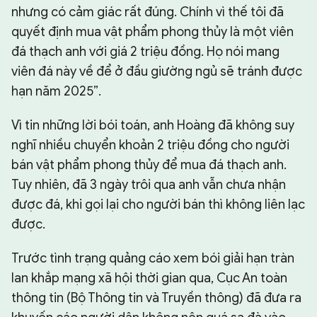
nhưng có cảm giác rất đúng. Chính vì thế tôi đã
quyết định mua vật phẩm phong thủy là một viên
đá thạch anh với giá 2 triệu đồng. Họ nói mang
viên đá này về để ở đầu giường ngủ sẽ tránh được
hạn năm 2025”.
Vì tin những lời bói toán, anh Hoàng đã không suy
nghĩ nhiều chuyển khoản 2 triệu đồng cho người
bán vật phẩm phong thủy để mua đá thạch anh.
Tuy nhiên, đã 3 ngày trôi qua anh vẫn chưa nhận
được đá, khi gọi lại cho người bán thì không liên lạc
được.
Trước tình trạng quảng cáo xem bói giải hạn tràn
lan khắp mạng xã hội thời gian qua, Cục An toàn
thông tin (Bộ Thông tin và Truyền thông) đã đưa ra