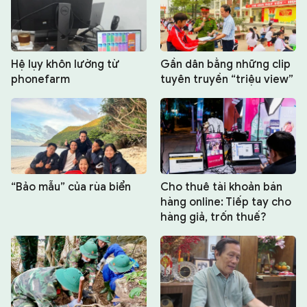
Hệ lụy khôn lường từ
Gần dân bằng những clip
phonefarm
tuyên truyền “triệu view”
“Bảo mẫu” của rùa biển
Cho thuê tài khoản bán
hàng online: Tiếp tay cho
hàng giả, trốn thuế?