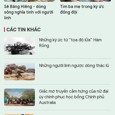
Sê Băng Hiêng - dòng
Tìm ba mẹ trong ký ức
sông nghĩa tình với người
đồng đội
lính
CÁC TIN KHÁC
Những ký ức từ “tọa độ lửa” Hàm
Rồng
Những người lính ngược dòng thác lũ
Giấc mơ truyền cảm hứng của nữ đại
úy chinh phục học bổng Chính phủ
Australia