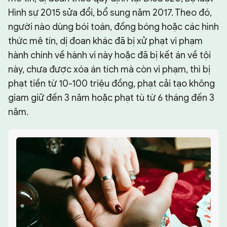
Hình sự 2015 sửa đổi, bổ sung năm 2017. Theo đó,
người nào dùng bói toán, đồng bóng hoặc các hình
thức mê tín, dị đoan khác đã bị xử phạt vi phạm
hành chính về hành vi này hoặc đã bị kết án về tội
này, chưa được xóa án tích mà còn vi phạm, thì bị
phạt tiền từ 10-100 triệu đồng, phạt cải tạo không
giam giữ đến 3 năm hoặc phạt tù từ 6 tháng đến 3
năm.