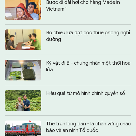
Bước đi dài hơi cho hàng Made in
Vietnam”
Rộ chiêu lừa đặt cọc thuê phòng nghỉ
dưỡng
Kỷ vật đi B - chứng nhân một thời hoa
lửa
Hiệu quả từ mô hình chính quyền số
Thế trận lòng dân - lá chắn vững chắc
bảo vệ an ninh Tổ quốc