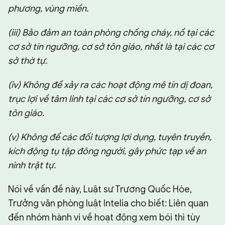
phương, vùng miền.
(iii) Bảo đảm an toàn phòng chống cháy, nổ tại các
cơ sở tín ngưỡng, cơ sở tôn giáo, nhất là tại các cơ
sở thờ tự.
(iv) Không để xảy ra các hoạt động mê tín dị đoan,
trục lợi về tâm linh tại các cơ sở tín ngưỡng, cơ sở
tôn giáo.
(v) Không để các đối tượng lợi dụng, tuyên truyền,
kích động tụ tập đông người, gây phức tạp về an
ninh trật tự.
Nói về vấn đề này, Luật sư Trương Quốc Hòe,
Trưởng văn phòng luật Intelia cho biết: Liên quan
đến nhóm hành vi về hoạt động xem bói thì tùy