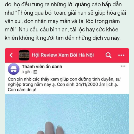
do, họ đều tung ra những lời quảng cáo hấp dẫn
như “Thông qua bói toán, giải hạn sẽ giúp hóa giải
vận xui, đón nhận may mắn và tài lộc trong năm
mới”. Nhu cầu cầu bình an, tài lộc hay sức khỏe
khiến không ít người tìm đến những dịch vụ này.