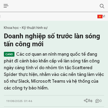
VI
Khoa học - Kỹ thuật hình sự
SỰ KIỆN & BÌNH LUẬN
Doanh nghiệp số trước làn sóng
HẬU TRƯỜNG
tấn công mới
KINH TẾ - VĂN HÓA - THỂ THAO
Các cơ quan an ninh mạng quốc tế đang
phát đi cảnh báo khẩn cấp về làn sóng tấn công
HỒ SƠ MẬT
ngày càng tinh vi do nhóm tin tặc Scattered
Spider thực hiện, nhằm vào các nền tảng làm việc
PHÓNG SỰ
số như Slack, Microsoft Teams và hệ thống của
HỒ SƠ INTERPOL
các công ty bảo hiểm.
VỤ ÁN NỔI TIẾNG
0
11/08/2025 01:46
TƯ LIỆU