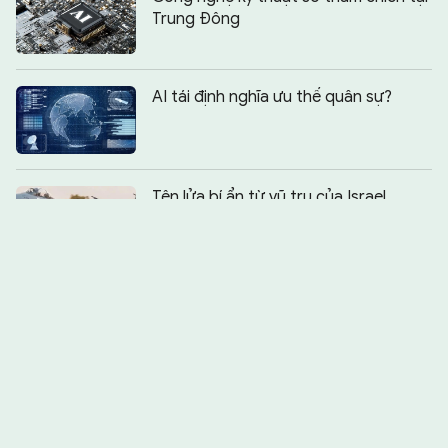
Trung Đông
AI tái định nghĩa ưu thế quân sự?
Chia sẻ:
0
Tên lửa bí ẩn từ vũ trụ của Israel
Tài khoản Signal và WhatsApp của
quan chức nhiều nước bị tấn công
Vụ rò rỉ hơn 16 tỷ mật khẩu lớn nhất
lịch sử