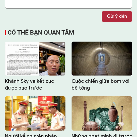
Gửi ý kiến
CÓ THỂ BẠN QUAN TÂM
Khánh Sky và kết cục
Cuộc chiến giữa bom với
được báo trước
bê tông
Người kể chuyện pháp
Những phát minh đi trước