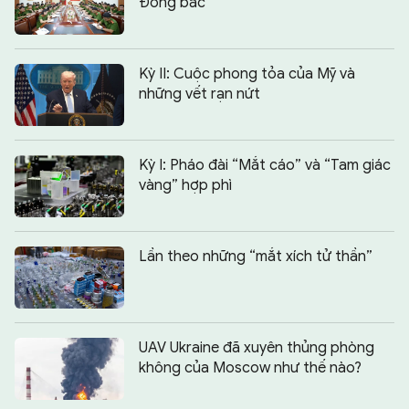
Đông bắc
Kỳ II: Cuộc phong tỏa của Mỹ và
những vết rạn nứt
Kỳ I: Pháo đài “Mắt cáo” và “Tam giác
vàng” hợp phì
Lần theo những “mắt xích tử thần”
UAV Ukraine đã xuyên thủng phòng
không của Moscow như thế nào?