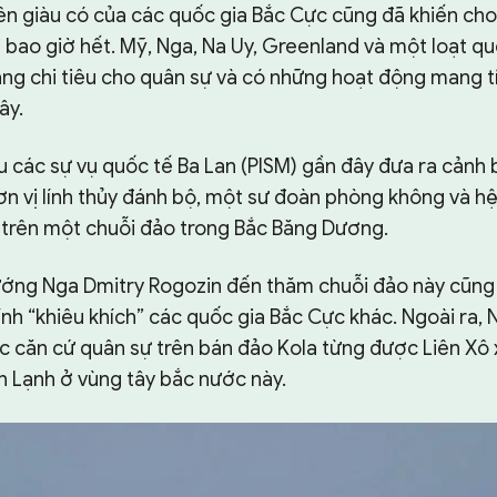
ên giàu có của các quốc gia Bắc Cực cũng đã khiến cho
 bao giờ hết. Mỹ, Nga, Na Uy, Greenland và một loạt qu
ăng chi tiêu cho quân sự và có những hoạt động mang t
ây.
u các sự vụ quốc tế Ba Lan (PISM) gần đây đưa ra cảnh
ơn vị lính thủy đánh bộ, một sư đoàn phòng không và hệ
 trên một chuỗi đảo trong Bắc Băng Dương.
ướng Nga Dmitry Rogozin đến thăm chuỗi đảo này cũng
ính “khiêu khích” các quốc gia Bắc Cực khác. Ngoài ra,
ác căn cứ quân sự trên bán đảo Kola từng được Liên Xô
h Lạnh ở vùng tây bắc nước này.