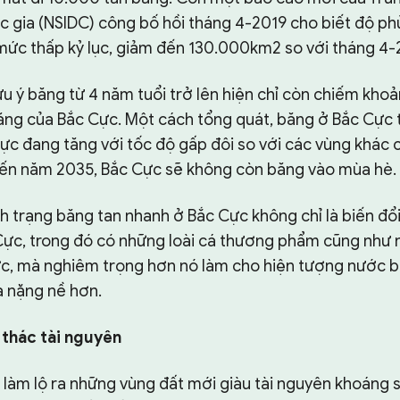
c gia (NSIDC) công bố hồi tháng 4-2019 cho biết độ ph
ức thấp kỷ lục, giảm đến 130.000km2 so với tháng 4-
u ý băng từ 4 năm tuổi trở lên hiện chỉ còn chiếm kho
băng của Bắc Cực. Một cách tổng quát, băng ở Bắc Cực 
ực đang tăng với tốc độ gấp đôi so với các vùng khác củ
ến năm 2035, Bắc Cực sẽ không còn băng vào mùa hè.
h trạng băng tan nhanh ở Bắc Cực không chỉ là biến đổi 
 Cực, trong đó có những loài cá thương phẩm cũng như
c, mà nghiêm trọng hơn nó làm cho hiện tượng nước b
à nặng nề hơn.
 thác tài nguyên
làm lộ ra những vùng đất mới giàu tài nguyên khoáng sả