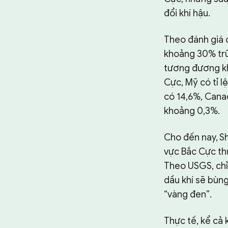
đổi khí hậu.
Theo đánh giá 
khoảng 30% trữ 
tương đương kho
Cực, Mỹ có tỉ l
có 14,6%, Canad
khoảng 0,3%.
Cho đến nay, S
vực Bắc Cực th
Theo USGS, chỉ
dầu khí sẽ bùng
“vàng đen”.
Thực tế, kể cả 