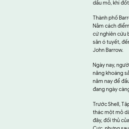
dầu mỏ, khí đốt
Thành phố Barr
Nằm cách điểm 
cứ nghiên cứu b
săn ó tuyết, đế
John Barrow.
Ngày nay, người
năng khoáng sả
năm nay để đầu
đang ngày càng
Trước Shell, Tậ
thác một mỏ dầ
đây, đối thủ củ
Cực, nhưng sau 