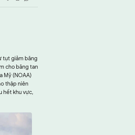
ự tụt giảm băng
àm cho băng tan
ia Mỹ (NOAA)
ào thập niên
u hết khu vực,