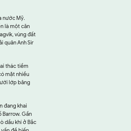
a nước Mỹ.
n là một căn
eagvik, vùng đất
i quân Anh Sir
ai thác tiềm
có mặt nhiều
ưới lớp băng
ện đang khai
ố Barrow. Gần
ò dầu khí ở Bắc
Tìm kiếm
ề vấn đề biến