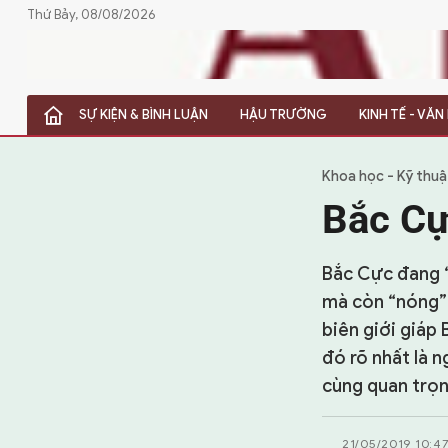
Thứ Bảy, 08/08/2026
SỰ KIỆN & BÌNH LUẬN
HẬU TRƯỜNG
KINH TẾ - VĂ
SỰ KIỆN & BÌNH LUẬN
HẬU TRƯỜNG
Khoa học - Kỹ thuậ
Bắc Cự
KINH TẾ - VĂN HÓA - THỂ THAO
HỒ SƠ MẬT
Bắc Cực đang “
mà còn “nóng” 
PHÓNG SỰ
biên giới giáp 
đó rõ nhất là 
HỒ SƠ INTERPOL
cùng quan trọn
VỤ ÁN NỔI TIẾNG
21/05/2019 10:4