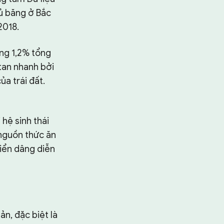
ủ băng ở Bắc
2018.
ảng 1,2% tổng
tan nhanh bởi
a trái đất.
hệ sinh thái
 nguồn thức ăn
iển dâng diễn
n, đặc biệt là