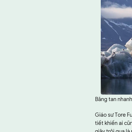
Băng tan nhanh
Giáo sư Tore Fu
tiết khiến ai c
giây trôi qua l