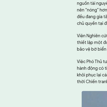
nguồn tài nguy
nên “nóng” hơn
đều đang gia t
chủ quyền tại đ
Viện Nghiên cứ
thiết lập một đ
bảo vệ bờ biển
Việc Phó Thủ t
hành động có t
khôi phục lại c
thời Chiến tran