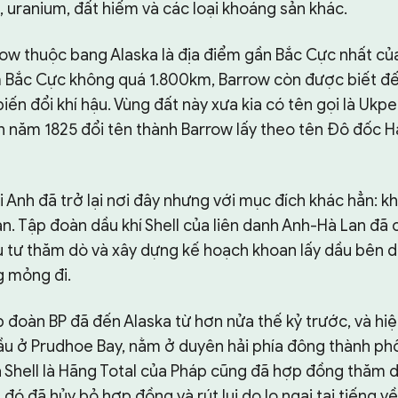
, uranium, đất hiếm và các loại khoáng sản khác.
ow thuộc bang Alaska là địa điểm gần Bắc Cực nhất củ
Bắc Cực không quá 1.800km, Barrow còn được biết đế
iến đổi khí hậu. Vùng đất này xưa kia có tên gọi là Ukp
n năm 1825 đổi tên thành Barrow lấy theo tên Đô đốc Hả
 Anh đã trở lại nơi đây nhưng với mục đích khác hẳn: kh
n. Tập đoàn dầu khí Shell của liên danh Anh-Hà Lan đã 
 tư thăm dò và xây dựng kế hoạch khoan lấy dầu bên d
 mỏng đi.
p đoàn BP đã đến Alaska từ hơn nửa thế kỷ trước, và hi
u ở Prudhoe Bay, nằm ở duyên hải phía đông thành ph
a Shell là Hãng Total của Pháp cũng đã hợp đồng thăm d
đó đã hủy bỏ hợp đồng và rút lui do lo ngại tai tiếng v