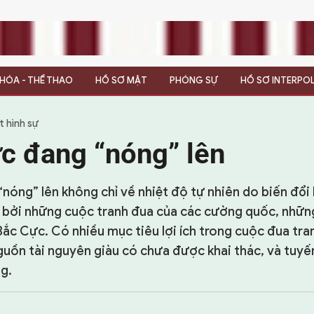
N HÓA - THỂ THAO
HỒ SƠ MẬT
PHÓNG SỰ
HỒ SƠ INTERPO
t hình sự
c đang “nóng” lên
nóng” lên không chỉ về nhiệt độ tự nhiên do biến đổi k
bởi những cuộc tranh đua của các cường quốc, nhữn
Bắc Cực. Có nhiều mục tiêu lợi ích trong cuộc đua tra
nguồn tài nguyên giàu có chưa được khai thác, và tuyế
g.
7