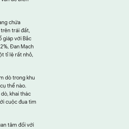
đang chứa
rên trái đất,
ổ giáp với Bắc
29,2%, Đan Mạch
 tỉ lệ rất nhỏ,
ăm dò trong khu
cụ thể nào.
dò, khai thác
với cuộc đua tìm
uan tâm đối với