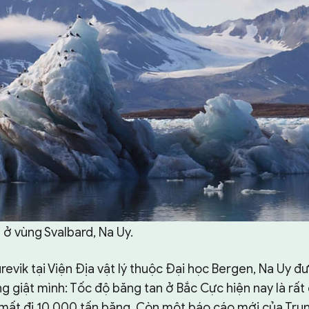
 ở vùng Svalbard, Na Uy.
revik tại Viện Địa vật lý thuộc Đại học Bergen, Na Uy đư
ũng giật mình: Tốc độ băng tan ở Bắc Cực hiện nay là rất
à mất đi 10.000 tấn băng. Còn một báo cáo mới của Tru