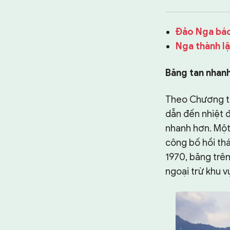
TƯ LIỆU
CHUYÊN TRANG
Đảo Nga báo
Nga thành l
Băng tan nhanh
Theo Chương tr
dẫn đến nhiệt 
nhanh hơn. Một
công bố hồi thá
1970, băng trên
ngoại trừ khu 