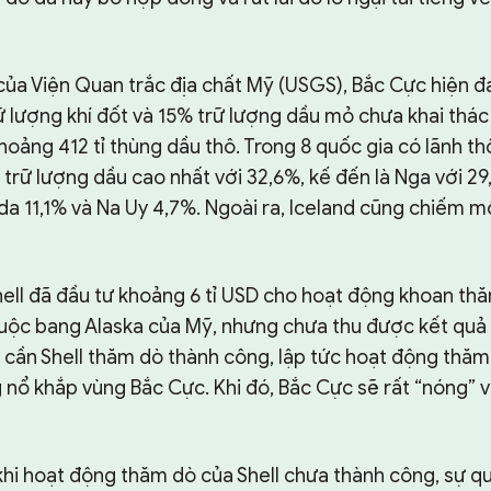
của Viện Quan trắc địa chất Mỹ (USGS), Bắc Cực hiện 
lượng khí đốt và 15% trữ lượng dầu mỏ chưa khai thác t
ảng 412 tỉ thùng dầu thô. Trong 8 quốc gia có lãnh th
ệ trữ lượng dầu cao nhất với 32,6%, kế đến là Nga với 
a 11,1% và Na Uy 4,7%. Ngoài ra, Iceland cũng chiếm một
hell đã đầu tư khoảng 6 tỉ USD cho hoạt động khoan th
uộc bang Alaska của Mỹ, nhưng chưa thu được kết quả 
 cần Shell thăm dò thành công, lập tức hoạt động thăm 
 nổ khắp vùng Bắc Cực. Khi đó, Bắc Cực sẽ rất “nóng” 
khi hoạt động thăm dò của Shell chưa thành công, sự q