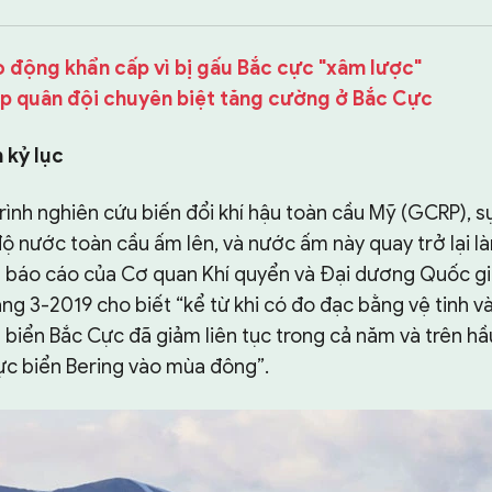
 động khẩn cấp vì bị gấu Bắc cực "xâm lược"
ập quân đội chuyên biệt tăng cường ở Bắc Cực
 kỷ lục
ình nghiên cứu biến đổi khí hậu toàn cầu Mỹ (GCRP), s
độ nước toàn cầu ấm lên, và nước ấm này quay trở lại l
 báo cáo của Cơ quan Khí quyển và Đại dương Quốc g
ng 3-2019 cho biết “kể từ khi có đo đạc bằng vệ tinh v
 biển Bắc Cực đã giảm liên tục trong cả năm và trên hầ
vực biển Bering vào mùa đông”.