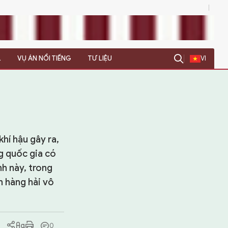
0
L
VỤ ÁN NỔI TIẾNG
TƯ LIỆU
VI
hí hậu gây ra,
g quốc gia có
nh này, trong
n hàng hải vô
0