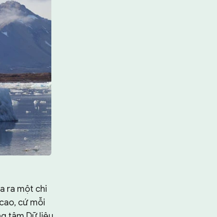
a ra một chi
 cao, cứ mỗi
ng tâm Dữ liệu