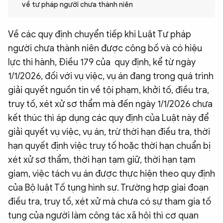
về tư pháp người chưa thành niên
QUỐC TẾ
Về các quy định chuyển tiếp khi Luật Tư pháp
VĂN HÓA - THỂ THAO
người chưa thành niên được công bố và có hiệu
lực thi hành, Điều 179 của quy định, kể từ ngày
BẠN ĐỌC & CAND
1/1/2026, đối với vụ việc, vụ án đang trong quá trình
giải quyết nguồn tin về tội phạm, khởi tố, điều tra,
truy tố, xét xử sơ thẩm mà đến ngày 1/1/2026 chưa
ĐA PHƯƠNG TIỆN
kết thúc thì áp dụng các quy định của Luật này để
eMagazine
Podcast
giải quyết vụ việc, vụ án, trừ thời hạn điều tra, thời
Video
Ảnh
hạn quyết định việc truy tố hoặc thời hạn chuẩn bị
xét xử sơ thẩm, thời hạn tạm giữ, thời hạn tạm
Infographic
giam, việc tách vụ án được thực hiện theo quy định
Chuyên trang
An ninh thế giới
Văn nghệ Công an
của Bộ luật Tố tụng hình sự. Trường hợp giai đoạn
Chuyên đề
điều tra, truy tố, xét xử mà chưa có sự tham gia tố
tụng của người làm công tác xã hội thì cơ quan