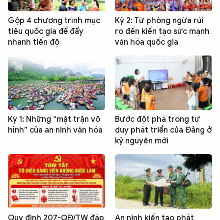
Gộp 4 chương trình mục
Kỳ 2: Từ phòng ngừa rủi
tiêu quốc gia để đẩy
ro đến kiến tạo sức mạnh
nhanh tiến độ
văn hóa quốc gia
Kỳ 1: Những “mặt trận vô
Bước đột phá trong tư
hình” của an ninh văn hóa
duy phát triển của Đảng ở
kỷ nguyên mới
Quy định 207-QĐ/TW đáp
An ninh kiến tạo phát