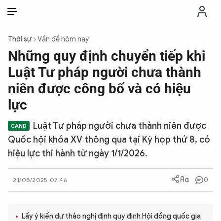
VI
VI
EN
Thời sự
Vấn đề hôm nay
THỜI SỰ
Những quy định chuyển tiếp khi
Luật Tư pháp người chưa thành
CHỐNG DIỄN BIẾN HÒA BÌNH
niên được công bố và có hiệu
lực
CÔNG AN TRONG LÒNG DÂN
Luật Tư pháp người chưa thành niên được
Quốc hội khóa XV thông qua tại Kỳ họp thứ 8, có
XÃ HỘI
hiệu lực thi hành từ ngày 1/1/2026.
PHÁP LUẬT
0
21/08/2025 07:46
CÔNG NGHỆ
Lấy ý kiến dự thảo nghị định quy định Hội đồng quốc gia