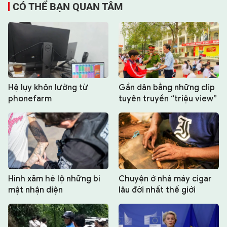
CÓ THỂ BẠN QUAN TÂM
Hệ lụy khôn lường từ
Gần dân bằng những clip
phonefarm
tuyên truyền “triệu view”
Hình xăm hé lộ những bí
Chuyện ở nhà máy cigar
mật nhận diện
lâu đời nhất thế giới