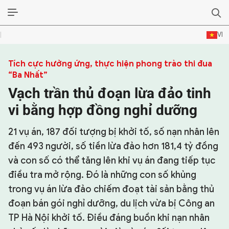
VI
SỰ KIỆN & BÌNH LUẬN
Tích cực hưởng ứng, thực hiện phong trào thi đua
“Ba Nhất”
HẬU TRƯỜNG
Vạch trần thủ đoạn lừa đảo tinh
vi bằng hợp đồng nghỉ dưỡng
KINH TẾ - VĂN HÓA - THỂ THAO
21 vụ án, 187 đối tượng bị khởi tố, số nạn nhân lên
HỒ SƠ MẬT
đến 493 người, số tiền lừa đảo hơn 181,4 tỷ đồng
PHÓNG SỰ
và con số có thể tăng lên khi vụ án đang tiếp tục
điều tra mở rộng. Đó là những con số khủng
HỒ SƠ INTERPOL
trong vụ án lừa đảo chiếm đoạt tài sản bằng thủ
đoạn bán gói nghỉ dưỡng, du lịch vừa bị Công an
VỤ ÁN NỔI TIẾNG
TP Hà Nội khởi tố. Điều đáng buồn khi nạn nhân
TƯ LIỆU