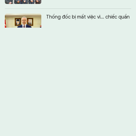
Thống đốc bị mất việc vì… chiếc quần
Chia sẻ:
0
Giấc mơ truyền cảm hứng của nữ đại
úy chinh phục học bổng Chính phủ
Australia
Houthi lại dọa “khóa” Biển Đỏ, liệu thế
giới có đường vòng?
Kỳ 4: Đấu trí qua điện đài