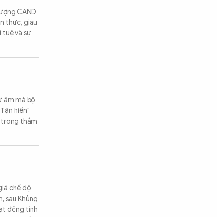
c lượng CAND
n thực, giàu
í tuệ và sự
dư âm mà bộ
"Tận hiến"
h trong thầm
giá chế độ
ên, sau Khủng
ạt động tình
Tìm kiếm