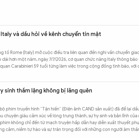
Italy và dấu hỏi về kênh chuyển tin mật
tố Rome (Italy) mở cuộc điều tra liên quan đến nghi vấn chuyển giao
éo dài hơn một năm, ngày 7/7/2026, cơ quan chức năng Italy thông báo 
 quan Carabinieri 59 tuổi từng làm việc trong cộng đồng tình báo, với
hy sinh thầm lặng không bị lãng quên
 bộ phim truyền hình “Tận hiến” (Điện ảnh CAND sản xuất) đã để lại d
u chuyện giàu cảm xúc về lòng trung thành, sự hy sinh và bản lĩnh của
 phim không chỉ đến từ mạch truyện hấp dẫn hay diễn xuất thuyết ph
ng cảm, niềm tự hào và sự trân trọng đối với những con người âm th