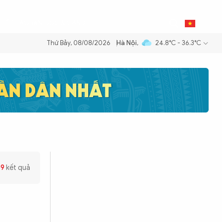
THỂ THAO
BẠN ĐỌC & CAND
VI
Thứ Bảy, 08/08/2026
Hà Nội
,
24.8°C - 36.3°C
ng dầu để đảm bảo an ninh năng lượng quốc gia
Thực hiện Nghị quyết
69
kết quả