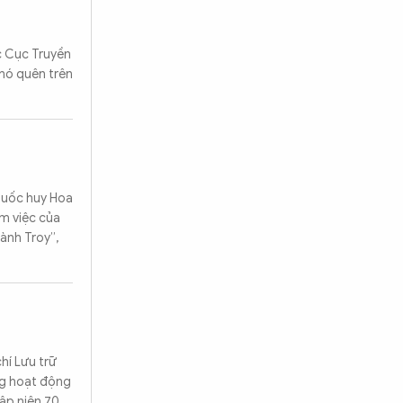
c Cục Truyền
khó quên trên
 quốc huy Hoa
àm việc của
ành Troy”,
hí Lưu trữ
áng hoạt động
ập niên 70