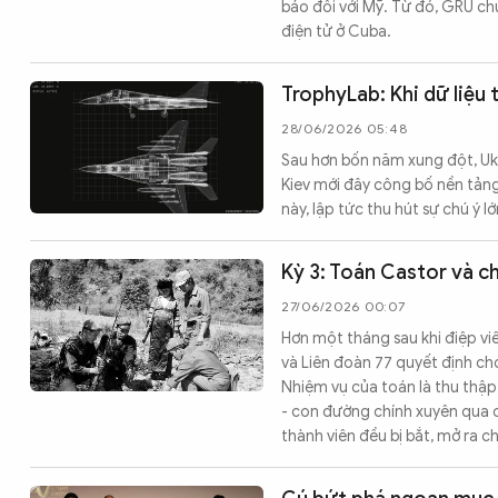
báo đối với Mỹ. Từ đó, GRU ch
điện tử ở Cuba.
TrophyLab: Khi dữ liệu 
28/06/2026 05:48
Sau hơn bốn năm xung đột, Ukr
Kiev mới đây công bố nền tảng
này, lập tức thu hút sự chú ý l
Kỳ 3: Toán Castor và c
27/06/2026 00:07
Hơn một tháng sau khi điệp v
và Liên đoàn 77 quyết định ch
Nhiệm vụ của toán là thu thập
- con đường chính xuyên qua c
thành viên đều bị bắt, mở ra 