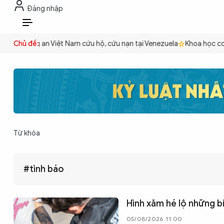
Đăng nhập
THỜI SỰ
CHỐNG DIỄN BIẾN HÒA B
VI
ền
Chủ đề:
Công an Việt Nam cứu hộ, cứu nạn tại Venezuela
Khoa học cơ b
THỜI SỰ
CHỐNG DIỄN BIẾN HÒA BÌNH
Từ khóa
CÔNG AN TRONG LÒNG DÂN
#tình báo
XÃ HỘI
Hình xăm hé lộ những b
PHÁP LUẬT
05/08/2026 11:00