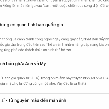
Castor và Phạm Chuyên, Ban Chuyên án quyết định triển khai “trò chơ
 Piếng lên máy liên lạc vào Nam, một cuộc chiến qua sóng điện đài c
dựng cơ quan tình báo quốc gia
yền thống và cạnh tranh công nghệ ngày càng gay gắt, Nhật Bản đẩy n
ốc gia tập trung đầu tiên sau Thế chiến II, nhằm nâng cấp năng lực ph
ng ứng phó các thách thức an ninh thế hệ mới.
tình báo giữa Anh và Mỹ
“Đánh giá quân sự” (ETR), trong phim ảnh hay truyền hình, MI.6 và CIA
u giải mật, họ lại đứng cùng một phe. Vậy đâu là sự thật?
 sĩ - từ nguyên mẫu đến màn ảnh