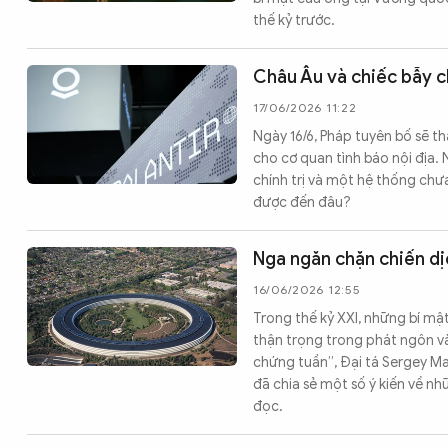
thế kỷ trước.
Châu Âu và chiếc bẫy 
17/06/2026 11:22
Ngày 16/6, Pháp tuyên bố sẽ th
cho cơ quan tình báo nội địa.
chính trị và một hệ thống chư
được đến đâu?
Nga ngăn chặn chiến dị
16/06/2026 12:55
Trong thế kỷ XXI, những bí mật
thận trọng trong phát ngôn và
chứng tuần”, Đại tá Sergey Ma
đã chia sẻ một số ý kiến về nh
đọc.