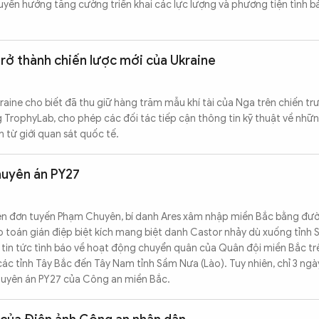
uyển hướng tăng cường triển khai các lực lượng và phương tiện tình b
trở thành chiến lược mới của Ukraine
aine cho biết đã thu giữ hàng trăm mẫu khí tài của Nga trên chiến tr
 TrophyLab, cho phép các đối tác tiếp cận thông tin kỹ thuật về nhữ
ớn từ giới quan sát quốc tế.
huyên án PY27
iên đơn tuyến Phạm Chuyên, bí danh Ares xâm nhập miền Bắc bằng đườ
o toán gián điệp biệt kích mang biệt danh Castor nhảy dù xuống tỉnh S
 tin tức tình báo về hoạt động chuyển quân của Quân đội miền Bắc tr
ác tỉnh Tây Bắc đến Tây Nam tỉnh Sầm Nưa (Lào). Tuy nhiên, chỉ 3 ngày
chuyên án PY27 của Công an miền Bắc.