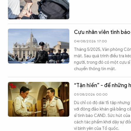
CÔNG NGHỆ
QUỐC TẾ
Cựu nhân viên tình báo 
04/08/2026 17:00
VĂN HÓA - THỂ THAO
Tháng 5/2025, Văn phòng Công 
mật. Sau quá trình điều tra k
người, trong đó có một cựu sĩ
chuyển thông tin mật.
BẠN ĐỌC & CAND
“Tận hiến” - để những 
ĐA PHƯƠNG TIỆN
01/08/2026 00:00
eMagazine
Podcast
Dù chỉ có độ dài 15 tập nhưng
với đông đảo khán giả bằng câ
Video
Ảnh
sĩ tình báo CAND. Sức hút của
cách tác phẩm khơi dậy sự đồ
Infographic
vì bình yên của Tổ quốc.