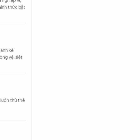
i nghiệp vụ”
hính thức bắt
hanh kế
òng vệ, siết
 luôn thủ thế