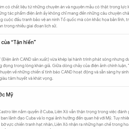
him có chất liệu từ những chuyên án và nguyên mẫu có thật trong lự
ững tác phẩm điện ảnh ấy không chỉ mang đến những câu chuyện châ
ộng cuộc đấu tranh bảo vệ an ninh Tổ quốc mà còn khắc họa bản lĩnh, tr
n trong nhiều giai đoạn lịch sử.
 của “Tận hiến”
" (Điện ảnh CAND sản xuất) vừa khép lại hành trình phát sóng nhưng 
ng đọng trong lòng khán giả. Giữa dòng chảy của điện ảnh chính luận, 
chuyện về những chiến sĩ tình báo CAND hoạt động và sẵn sàng hy sin
giàu tâm huyết và khát vọng.
ước Mỹ
 Castro lên nắm quyền ở Cuba, Liên Xô vẫn thận trọng trong việc đánh 
ề ban lãnh đạo Cuba và lo ngại ảnh hưởng đến quan hệ với Mỹ. Tuy nhi
 bờ vực chiến tranh hạt nhân, Liên Xô nhận ra những hạn chế trong ho