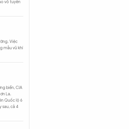
áo vô tuyến
ường. Việc
ng mẫu vũ khí
ng biển, CIA
ơn La.
ên Quốc lộ 6
 sau, cả 4