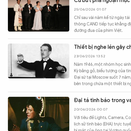
Cú bứt phá ngoạn mục 
25/06/2026 01:07
Chỉ sau vài năm kể từ ngày t
thông CAND tiếp tục khẳng địn
đường đua của phim Việt.
Thiết bị nghe lén gây 
23/06/2026 13:52
Năm 1946, một nhóm học sinh L
Kỳ bằng gỗ, biểu tượng của tì
Đại sứ tại Moscow suốt 7 năm,
bên trong chứa một thiết bị ng
Đại tá tình báo trong 
20/06/2026 00:07
Với tiêu đề Lights, Camera, C
lịch sử tình báo (EHA) trực t
bí mật của ông tại Vương quố