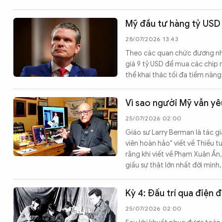
Chuyên trang
An ninh thế giới
Văn nghệ Công an
Chuyên đề
Mỹ đầu tư hàng tỷ USD 
28/07/2026 13:43
Theo các quan chức đương nhi
giá 9 tỷ USD để mua các chip m
thể khai thác tối đa tiềm năng
Vì sao người Mỹ vẫn y
25/07/2026 02:00
Giáo sư Larry Berman là tác gi
viên hoàn hảo" viết về Thiếu 
rằng khi viết về Phạm Xuân Ẩn
giấu sự thật lớn nhất đời mình
Kỳ 4: Đấu trí qua điện đ
25/07/2026 02:00