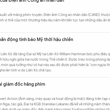
của Điện ảnh Công an nhân dân
ái xuất với mảng phim truyện, Điện ảnh Công an nhân dân (CAND) thuộ
h vị thế của một thương hiệu lâu năm khi liên tục tạo những dấu ấn 
chấn động tình báo Mỹ thời hậu chiến
iên Xô đã tặng Đại sứ Mỹ tại Liên Xô William Harriman bức phù điêu
nh hữu nghị giữa hai nước trong Thế chiến II. Được treo trong phòng l
 món quà tưởng như vô hại này sau đó được phát hiện là “con ngựa th
he lén tinh vi do Liên Xô chế tạo.
vai giám đốc hãng phim
overt Action (Ánh sáng, máy quay và hoạt động bí mật) đăng trên tạp c
uyến Nga, tác giả, Đại tá KGB Stanislav Lekarev đã kể về những năm th
c Anh dưới vai giám đốc điều hành hãng phim SovExportFilm những th