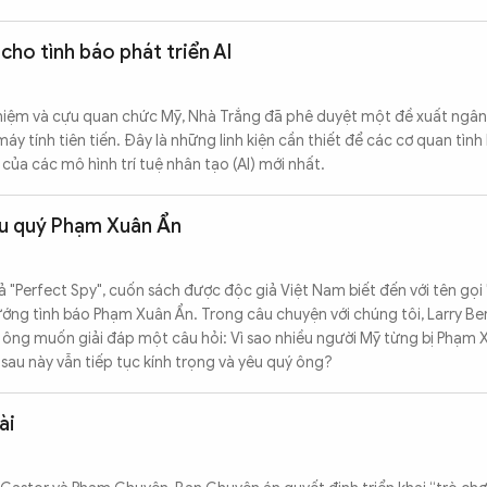
cho tình báo phát triển AI
ệm và cựu quan chức Mỹ, Nhà Trắng đã phê duyệt một đề xuất ngân 
áy tính tiên tiến. Đây là những linh kiện cần thiết để các cơ quan tìn
 của các mô hình trí tuệ nhân tạo (AI) mới nhất.
êu quý Phạm Xuân Ẩn
ả "Perfect Spy", cuốn sách được độc giả Việt Nam biết đến với tên gọi 
tướng tình báo Phạm Xuân Ẩn. Trong câu chuyện với chúng tôi, Larry B
, ông muốn giải đáp một câu hỏi: Vì sao nhiều người Mỹ từng bị Phạm
, sau này vẫn tiếp tục kính trọng và yêu quý ông?
ài