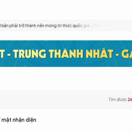
ÌNH
CÔNG AN TRONG LÒNG DÂN
XÃ HỘI
PHÁP LUẬT
QUỐC TẾ
VĂN HÓA - 
ản phải trở thành nền móng tri thức quốc gia
Triệt để tiết kiệm xă
Tìm được
2
í mật nhận diện