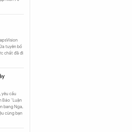
hapsVision
iữa tuyên bố
ực chất đã đi
ây
, yêu cầu
ên Báo “Luận
ên bang Nga,
iệu cùng bạn