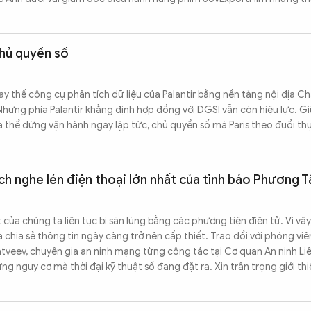
chủ quyền số
ay thế công cụ phân tích dữ liệu của Palantir bằng nền tảng nội địa C
 Nhưng phía Palantir khẳng định hợp đồng với DGSI vẫn còn hiệu lực. G
a thể dừng vận hành ngay lập tức, chủ quyền số mà Paris theo đuổi th
ch nghe lén điện thoại lớn nhất của tình báo Phương T
 của chúng ta liên tục bị săn lùng bằng các phương tiện điện tử. Vì vậy
 chia sẻ thông tin ngày càng trở nên cấp thiết. Trao đổi với phóng vi
tveev, chuyên gia an ninh mạng từng công tác tại Cơ quan An ninh Li
ững nguy cơ mà thời đại kỹ thuật số đang đặt ra. Xin trân trọng giới th