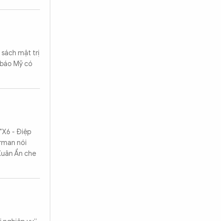
sách mật trị
h báo Mỹ có
"X6 - Điệp
erman nói
 Xuân Ẩn che