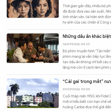
Thời gian gần đây, nhiều bộ p
đã được đưa vào sản xuất. Nh
tính nhân văn, tái hiện sinh đ
hy sinh của các chiến sĩ Công a
Những dấu ấn khác biệt
16/07/2026 04:23
Bộ phim truyền hình "Tận hiến
phim mang lại vẫn tiếp tục lắ
tạo dấu ấn không chỉ bởi câu 
lặng mà còn ở cách làm phim 
“Cái gai trong mắt” n
01/07/2026 03:00
Cuối thập niên 1950, khi Fidel
mới vì hiểu biết còn hạn chế v
hoảng Caribe đưa thế giới đến