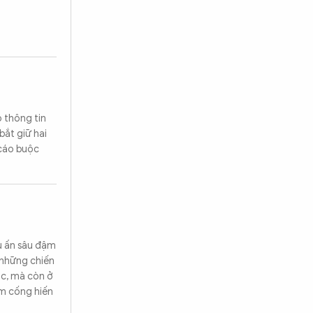
 thông tin
bắt giữ hai
 cáo buộc
ấu ấn sâu đậm
 những chiến
ục, mà còn ở
ầm cống hiến