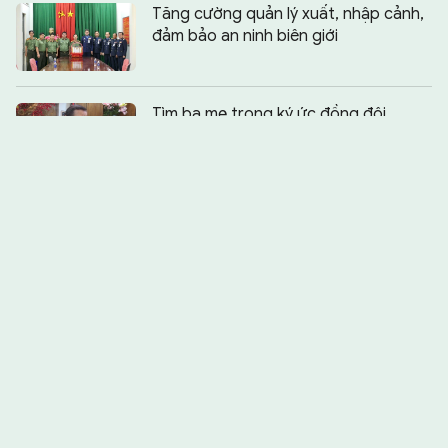
Tăng cường quản lý xuất, nhập cảnh,
đảm bảo an ninh biên giới
Chia sẻ:
0
Tìm ba mẹ trong ký ức đồng đội
Những ký ức từ “tọa độ lửa” Hàm
Rồng
Kỳ vọng gì ở tân Tổng Tư lệnh Quân
đội Ukraine Mykhailo Drapatyi?
Những người lính ngược dòng thác lũ