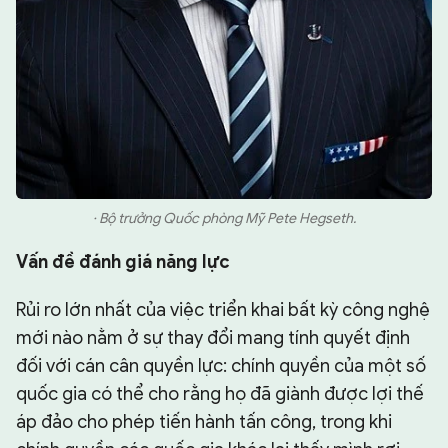
· Bộ trưởng Quốc phòng Mỹ Pete Hegseth.
V
ấ
n
đề
đ
á
nh gi
á
n
ă
ng l
ự
c
Rủi ro lớn nhất của việc triển khai bất kỳ công nghệ
mới nào nằm ở sự thay đổi mang tính quyết định
đối với cán cân quyền lực: chính quyền của một số
quốc gia có thể cho rằng họ đã giành được lợi thế
áp đảo cho phép tiến hành tấn công, trong khi