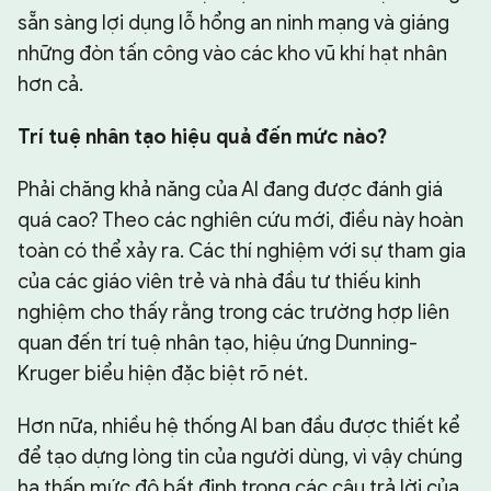
sẵn sàng lợi dụng lỗ hổng an ninh mạng và giáng
những đòn tấn công vào các kho vũ khí hạt nhân
hơn cả.
Trí tu
ệ
nhân t
ạ
o hi
ệ
u qu
ả
đế
n m
ứ
c nào?
Phải chăng khả năng của AI đang được đánh giá
quá cao? Theo các nghiên cứu mới, điều này hoàn
toàn có thể xảy ra. Các thí nghiệm với sự tham gia
của các giáo viên trẻ và nhà đầu tư thiếu kinh
nghiệm cho thấy rằng trong các trường hợp liên
quan đến trí tuệ nhân tạo, hiệu ứng Dunning-
Kruger biểu hiện đặc biệt rõ nét.
Hơn nữa, nhiều hệ thống AI ban đầu được thiết kể
để tạo dựng lòng tin của người dùng, vì vậy chúng
hạ thấp mức độ bất định trong các câu trả lời của