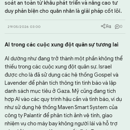
soát an toàn từ khâu phát triển và nâng cao tư
duy phản biện cho quân nhân là giải pháp cốt lõi.
CHUYÊN TRANG
0
29/05/2026 03:00
AI trong các cu
ộ
c xung
độ
t quân s
ự
t
ươ
ng lai
AI dường như đang trở thành một phần không thể
thiếu trong các cuộc xung đột quân sự. Israel
được cho là đã sử dụng các hệ thống Gospel và
Lavender để phân tích thông tin tình báo và lập
danh sách mục tiêu ở Gaza. Mỹ cũng đang tích
hợp AI vào các quy trình hậu cần và tình báo, ví dụ
như sử dụng hệ thống Maven Smart System của
công ty Palantir để phân tích ảnh vệ tinh, giao
nhiệm vụ cho máy bay không người lái và hỗ trợ