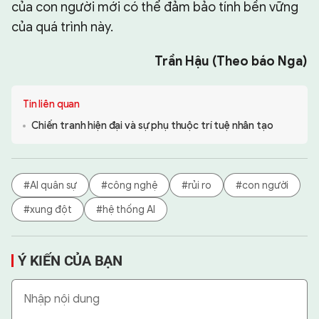
của con người mới có thể đảm bảo tính bền vững
của quá trình này.
Trần Hậu (Theo báo Nga)
Tin liên quan
Chiến tranh hiện đại và sự phụ thuộc trí tuệ nhân tạo
#AI quân sự
#công nghệ
#rủi ro
#con người
#xung đột
#hệ thống AI
Ý KIẾN CỦA BẠN