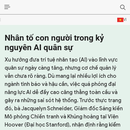
VI
Nhân tố con người trong kỷ
SỰ KIỆN & BÌNH LUẬN
nguyên AI quân sự
HẬU TRƯỜNG
Xu hướng đưa trí tuệ nhân tạo (AI) vào lĩnh vực
KINH TẾ - VĂN HÓA - THỂ THAO
quân sự ngày càng tăng, nhưng cơ chế quản lý
vẫn chưa rõ ràng. Dù mang lại nhiều lợi ích cho
HỒ SƠ MẬT
ngành tình báo và hậu cần, việc quá phóng đại
PHÓNG SỰ
năng lực AI dễ đẩy cao căng thẳng toàn cầu và
gây ra những sai sót hệ thống. Trước thực trạng
HỒ SƠ INTERPOL
đó, bà Jacquelyn Schneider, Giám đốc Sáng kiến
VỤ ÁN NỔI TIẾNG
Mô phỏng Chiến tranh và Khủng hoảng tại Viện
Hoover (Đại học Stanford), nhận định rằng kiểm
TƯ LIỆU