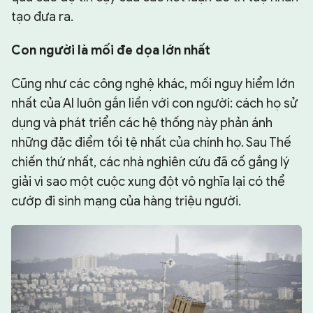
tạo đưa ra.
Con ng
ườ
i là m
ố
i
đ
e d
ọ
a l
ớ
n nh
ấ
t
Cũng như các công nghệ khác, mối nguy hiểm lớn
nhất của AI luôn gắn liền với con người: cách họ sử
dụng và phát triển các hệ thống này phản ánh
những đặc điểm tồi tệ nhất của chính họ. Sau Thế
chiến thứ nhất, các nhà nghiên cứu đã cố gắng lý
giải vì sao một cuộc xung đột vô nghĩa lại có thể
cướp đi sinh mạng của hàng triệu người.