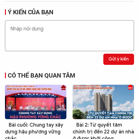
Ý KIẾN CỦA BẠN
Gửi ý kiến
CÓ THỂ BẠN QUAN TÂM
Bài cuối: Chung tay xây
Bài 2: Từ quyết tâm
dựng hậu phương vững
chính trị đến 22 dự án nhà
chắc
ở được khởi công