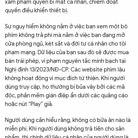
xâm phạm quyền bí mật cá nhân, chiếm đoạt
quyền điều khiển thiết bị.
Sự nguy hiểm không nằm ở việc bạn xem một bộ
phim không trả phí mà nằm ở việc bạn đang mở
cửa phòng ngủ, két sắt và đời tư cá nhân cho tội
phạm mạng. Dữ liệu của bạn sau đó sẽ được mua
bán trái phép, vi phạm nguyên tắc minh bạch tại
Nghị định 13/2023/NĐ-CP. Các website phim lậu
không hoạt động vì mục đích từ thiện. Khi người
dùng truy cập, họ thường bị bủa vây bởi các mã
độc, phần mềm gián điệp ẩn dưới các quảng cáo
hoặc nút “Play” giả.
Người dùng cần hiểu rằng, không có bữa ăn nào là
miễn phí. Khi người dùng không trả tiền cho sản
phẩm, thì chính dữ liệu cá nhân của người dùng là