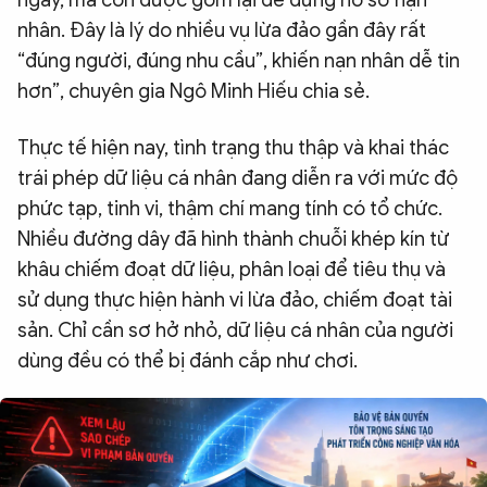
ngay, mà còn được gom lại để dựng hồ sơ nạn
nhân. Đây là lý do nhiều vụ lừa đảo gần đây rất
“đúng người, đúng nhu cầu”, khiến nạn nhân dễ tin
hơn”, chuyên gia Ngô Minh Hiếu chia sẻ.
Thực tế hiện nay, tình trạng thu thập và khai thác
trái phép dữ liệu cá nhân đang diễn ra với mức độ
phức tạp, tinh vi, thậm chí mang tính có tổ chức.
Nhiều đường dây đã hình thành chuỗi khép kín từ
khâu chiếm đoạt dữ liệu, phân loại để tiêu thụ và
sử dụng thực hiện hành vi lừa đảo, chiếm đoạt tài
sản. Chỉ cần sơ hở nhỏ, dữ liệu cá nhân của người
dùng đều có thể bị đánh cắp như chơi.