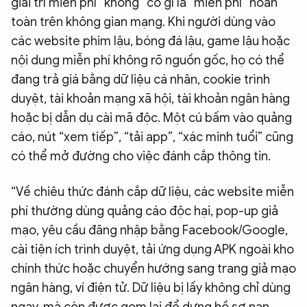
giải trí miễn phí “không” có gì là “miễn phí” hoàn
toàn trên không gian mạng. Khi người dùng vào
các website phim lậu, bóng đá lậu, game lậu hoặc
nội dung miễn phí không rõ nguồn gốc, họ có thể
đang trả giá bằng dữ liệu cá nhân, cookie trình
duyệt, tài khoản mạng xã hội, tài khoản ngân hàng
hoặc bị dẫn dụ cài mã độc. Một cú bấm vào quảng
cáo, nút “xem tiếp”, “tải app”, “xác minh tuổi” cũng
có thể mở đường cho việc đánh cắp thông tin.
“Về chiêu thức đánh cắp dữ liệu, các website miễn
phí thường dùng quảng cáo độc hại, pop-up giả
mạo, yêu cầu đăng nhập bằng Facebook/Google,
cài tiện ích trình duyệt, tải ứng dụng APK ngoài kho
chính thức hoặc chuyển hướng sang trang giả mạo
ngân hàng, ví điện tử. Dữ liệu bị lấy không chỉ dùng