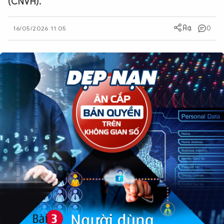
(CNVH).
QUỐC TẾ
0
16/05/2026 11:05
VĂN HÓA - THỂ THAO
BẠN ĐỌC & CAND
ĐA PHƯƠNG TIỆN
eMagazine
Podcast
Video
Ảnh
Infographic
Chuyên trang
An ninh thế giới
Văn nghệ Công an
Chuyên đề