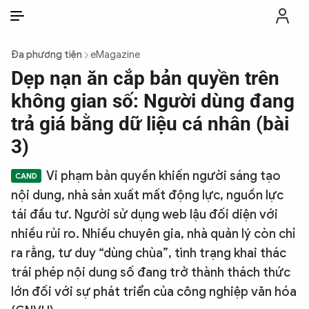
VI
VI
EN
Đa phương tiện
eMagazine
THỜI SỰ
Dẹp nạn ăn cắp bản quyền trên
không gian số: Người dùng đang
CHỐNG DIỄN BIẾN HÒA BÌNH
trả giá bằng dữ liệu cá nhân (bài
3)
CÔNG AN TRONG LÒNG DÂN
Vi phạm bản quyền khiến người sáng tạo
nội dung, nhà sản xuất mất động lực, nguồn lực
XÃ HỘI
tái đầu tư. Người sử dụng web lậu đối diện với
nhiều rủi ro. Nhiều chuyên gia, nhà quản lý còn chỉ
PHÁP LUẬT
ra rằng, tư duy “dùng chùa”, tình trạng khai thác
trái phép nội dung số đang trở thành thách thức
CÔNG NGHỆ
lớn đối với sự phát triển của công nghiệp văn hóa