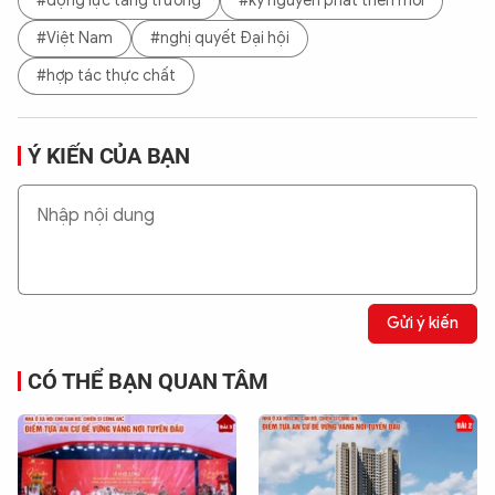
#động lực tăng trưởng
#kỷ nguyên phát triển mới
#Việt Nam
#nghị quyết Đại hội
#hợp tác thực chất
Ý KIẾN CỦA BẠN
Gửi ý kiến
CÓ THỂ BẠN QUAN TÂM
Chia sẻ:
0