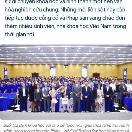
sự di chuyển khoa học và hình thành một nền văn
hóa nghiên cứu chung. Những mối liên kết này cần
tiếp tục được củng cố và Pháp sẵn sàng chào đón
thêm nhiều sinh viên, nhà khoa học Việt Nam trong
thời gian tới.
Buổi tọa đàm khoa học với chủ đề “Góc nhìn giao thoa từ vũ trụ: Hành
trình, sáng tạo và hợp tác Pháp – Việt” tại Trường Đại học Khoa học và