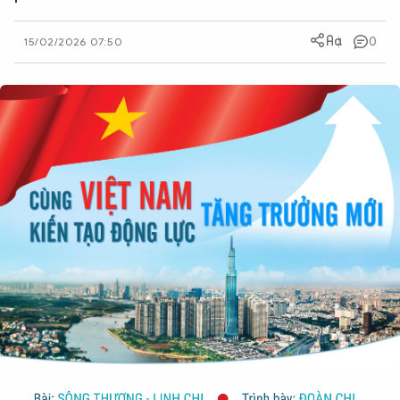
QUỐC TẾ
0
15/02/2026 07:50
VĂN HÓA - THỂ THAO
BẠN ĐỌC & CAND
ĐA PHƯƠNG TIỆN
eMagazine
Podcast
Video
Ảnh
Infographic
Chuyên trang
An ninh thế giới
Văn nghệ Công an
Chuyên đề