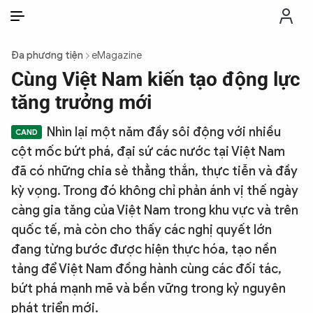
VI
VI
EN
Đa phương tiện
eMagazine
THỜI SỰ
Cùng Việt Nam kiến tạo động lực
tăng trưởng mới
CHỐNG DIỄN BIẾN HÒA BÌNH
Nhìn lại một năm đầy sôi động với nhiều
cột mốc bứt phá, đại sứ các nước tại Việt Nam
CÔNG AN TRONG LÒNG DÂN
đã có những chia sẻ thẳng thắn, thực tiễn và đầy
kỳ vọng. Trong đó không chỉ phản ánh vị thế ngày
XÃ HỘI
càng gia tăng của Việt Nam trong khu vực và trên
quốc tế, mà còn cho thấy các nghị quyết lớn
PHÁP LUẬT
đang từng bước được hiện thực hóa, tạo nền
tảng để Việt Nam đồng hành cùng các đối tác,
CÔNG NGHỆ
bứt phá mạnh mẽ và bền vững trong kỷ nguyên
phát triển mới.