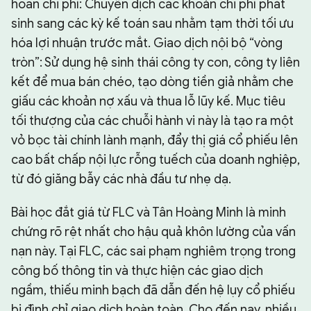
hoãn chi phí: Chuyển dịch các khoản chi phí phát
sinh sang các kỳ kế toán sau nhằm tạm thời tối ưu
hóa lợi nhuận trước mắt. Giao dịch nội bộ “vòng
tròn”: Sử dụng hệ sinh thái công ty con, công ty liên
kết để mua bán chéo, tạo dòng tiền giả nhằm che
giấu các khoản nợ xấu và thua lỗ lũy kế. Mục tiêu
tối thượng của các chuỗi hành vi này là tạo ra một
vỏ bọc tài chính lành mạnh, đẩy thị giá cổ phiếu lên
cao bất chấp nội lực rỗng tuếch của doanh nghiệp,
từ đó giăng bẫy các nhà đầu tư nhẹ dạ.
Bài học đắt giá từ FLC và Tân Hoàng Minh là minh
chứng rõ rệt nhất cho hậu quả khôn lường của vấn
nạn này. Tại FLC, các sai phạm nghiêm trọng trong
công bố thông tin và thực hiện các giao dịch
ngầm, thiếu minh bạch đã dẫn đến hệ lụy cổ phiếu
bị đình chỉ giao dịch hoàn toàn. Cho đến nay, nhiều