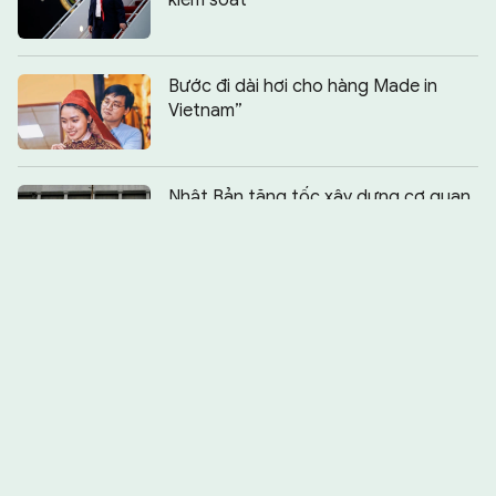
kiểm soát
Bước đi dài hơi cho hàng Made in
Vietnam”
Chia sẻ:
0
Nhật Bản tăng tốc xây dựng cơ quan
tình báo quốc gia
Kỳ nghỉ “ma” và những chiếc bẫy tinh
vi
Rộ chiêu lừa đặt cọc thuê phòng nghỉ
dưỡng