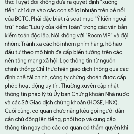
thô: Tuyệt đối không đưa ra quyết định “xuống
tiền” chỉ dựa vào các con số lợi nhuận trên bề nổi
của BCTC. Phải đặc biệt rà soát mục “Ý kiến ngoại
trừ” hoặc “Lưu ý của kiểm toán” trong các văn bản
kiểm toán độc lập. Nói không với “Room VIP” và đội
nhóm: Tránh xa các hội nhóm phím hàng, hô hào
đầu tư theo mô hình đa cấp biến tướng trên các
nền tảng mạng xã hội. Lọc thông tin từ nguồn
chính thống: Chỉ thực hiện giao dịch thông qua các
định chế tài chính, công ty chứng khoán được cấp
phép hoạt động uy tín. Thường xuyên cập nhật
thông tin pháp lý từ Ủy ban Chứng khoán Nhà nước
và các Sở Giao dịch chứng khoán (HOSE, HNX).
Cuối cùng, cơ quan chức năng kêu gọi người dân
cần chủ động lên tiếng, phối hợp và cung cấp
thông tin ngay cho các cơ quan có thẩm quyền khi