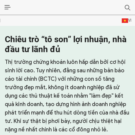
VI
Chiêu trò “tô son” lợi nhuận, nhà
SỰ KIỆN & BÌNH LUẬN
đầu tư lãnh đủ
HẬU TRƯỜNG
Thị trường chứng khoán luôn hấp dẫn bởi cơ hội
KINH TẾ - VĂN HÓA - THỂ THAO
sinh lời cao. Tuy nhiên, đằng sau những bản báo
cáo tài chính (BCTC) với những con số tăng
HỒ SƠ MẬT
trưởng đẹp mắt, không ít doanh nghiệp đã sử
PHÓNG SỰ
dụng các thủ thuật kế toán nhằm "làm đẹp" kết
quả kinh doanh, tạo dựng hình ảnh doanh nghiệp
HỒ SƠ INTERPOL
phát triển mạnh để thu hút dòng tiền của nhà đầu
VỤ ÁN NỔI TIẾNG
tư. Khi sự thật bị phơi bày, người chịu thiệt hại
nặng nề nhất chính là các cổ đông nhỏ lẻ.
TƯ LIỆU