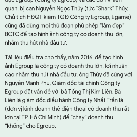
dục Egroup (Công ty Egroup) và các đơn vị liên
quan, bị can Nguyễn Ngọc Thủy (tức “Shark” Thủy,
Chủ tịch HĐQT kiêm TGĐ Công ty Egroup, Egame)
cũng đã dùng mọi thủ đoạn phù phép “làm đẹp”
BCTC để tạo hình ảnh công ty có doanh thu lớn,
nhằm thu hút nhà đầu tư.
Tài liệu điều tra cho thấy, năm 2016, để tạo hình
ảnh Egroup là công ty có doanh thu lớn, lợi nhuận
cao nhằm thu hút nhà đầu tư, ông Thủy đã cùng với
Nguyễn Mạnh Phú, Giám đốc tài chính Công ty
Egroup đặt vấn đề với bà Tống Thị Kim Liên. Bà
Liên là giám đốc điều hành Công ty Nhất Trần là
(đơn vị kinh doanh thẻ điện thoại có doanh thu rất
lớn tại TP. Hồ Chí Minh) để “chạy” doanh thu
“khống” cho Egroup.