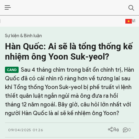
VI
Sự kiện & Bình luận
SỰ KIỆN & BÌNH LUẬN
Hàn Quốc: Ai sẽ là tổng thống kế
HẬU TRƯỜNG
nhiệm ông Yoon Suk-yeol?
KINH TẾ - VĂN HÓA - THỂ THAO
Sau 4 tháng chìm trong bất ổn chính trị, Hàn
Quốc đã có cái nhìn rõ ràng hơn về tương lai sau
HỒ SƠ MẬT
khi Tổng thống Yoon Suk-yeol bị phế truất vì lệnh
thiết quân luật ngắn ngủi mà ông đưa ra hồi
PHÓNG SỰ
tháng 12 năm ngoái. Bây giờ, câu hỏi lớn nhất với
HỒ SƠ INTERPOL
người Hàn Quốc là ai sẽ kế nhiệm ông Yoon?
VỤ ÁN NỔI TIẾNG
0
09/04/2025 01:26
TƯ LIỆU