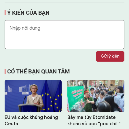
Ý KIẾN CỦA BẠN
Gửi ý kiến
CÓ THỂ BẠN QUAN TÂM
EU và cuộc khủng hoảng
Bẫy ma túy Etomidate
Ceuta
khoác vỏ bọc “pod chill”