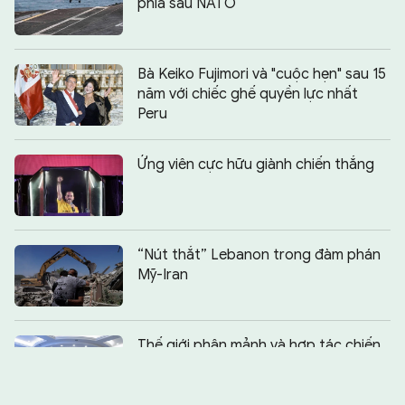
phía sau NATO
Bà Keiko Fujimori và "cuộc hẹn" sau 15
năm với chiếc ghế quyền lực nhất
Peru
Ứng viên cực hữu giành chiến thắng
“Nút thắt” Lebanon trong đàm phán
Mỹ-Iran
Chia sẻ:
0
Thế giới phân mảnh và hợp tác chiến
lược Nga - ASEAN