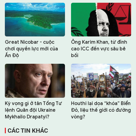
Great Nicobar - cuộc
Ông Karim Khan, từ đỉnh
chơi quyền lực mới của
cao ICC đến vực sâu bê
Ấn Độ
bối
Kỳ vọng gì ở tân Tổng Tư
Houthi lại dọa “khóa” Biển
lệnh Quân đội Ukraine
Đỏ, liệu thế giới có đường
Mykhailo Drapatyi?
vòng?
CÁC TIN KHÁC