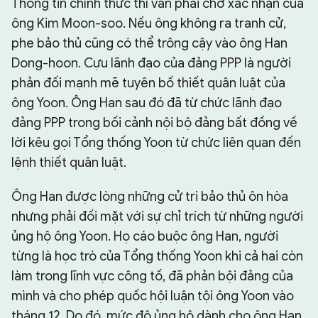
Thông tin chính thức thì vẫn phải chờ xác nhận của
ông Kim Moon-soo. Nếu ông không ra tranh cử,
phe bảo thủ cũng có thể trông cậy vào ông Han
Dong-hoon. Cựu lãnh đạo của đảng PPP là người
phản đối mạnh mẽ tuyên bố thiết quân luật của
ông Yoon. Ông Han sau đó đã từ chức lãnh đạo
đảng PPP trong bối cảnh nội bộ đảng bất đồng về
lời kêu gọi Tổng thống Yoon từ chức liên quan đến
lệnh thiết quân luật.
Ông Han được lòng những cử tri bảo thủ ôn hòa
nhưng phải đối mặt với sự chỉ trích từ những người
ủng hộ ông Yoon. Họ cáo buộc ông Han, người
từng là học trò của Tổng thống Yoon khi cả hai còn
làm trong lĩnh vực công tố, đã phản bội đảng của
mình và cho phép quốc hội luận tội ông Yoon vào
tháng 12. Do đó, mức độ ủng hộ dành cho ông Han,