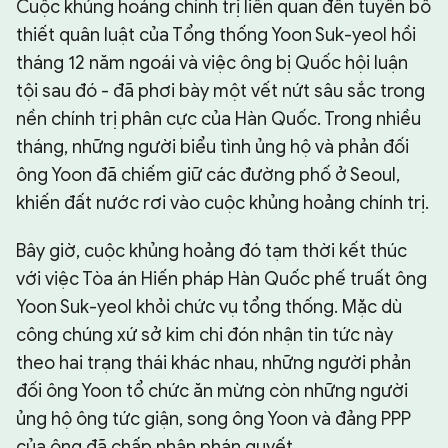
Cuộc khủng hoảng chính trị liên quan đến tuyên bố
thiết quân luật của Tổng thống Yoon Suk-yeol hồi
tháng 12 năm ngoái và việc ông bị Quốc hội luận
tội sau đó - đã phơi bày một vết nứt sâu sắc trong
nền chính trị phân cực của Hàn Quốc. Trong nhiều
tháng, những người biểu tình ủng hộ và phản đối
ông Yoon đã chiếm giữ các đường phố ở Seoul,
khiến đất nước rơi vào cuộc khủng hoảng chính trị.
Bây giờ, cuộc khủng hoảng đó tạm thời kết thúc
với việc Tòa án Hiến pháp Hàn Quốc phế truất ông
Yoon Suk-yeol khỏi chức vụ tổng thống. Mặc dù
công chúng xứ sở kim chi đón nhận tin tức này
theo hai trạng thái khác nhau, những người phản
đối ông Yoon tổ chức ăn mừng còn những người
ủng hộ ông tức giận, song ông Yoon và đảng PPP
của ông đã chấp nhận phán quyết.