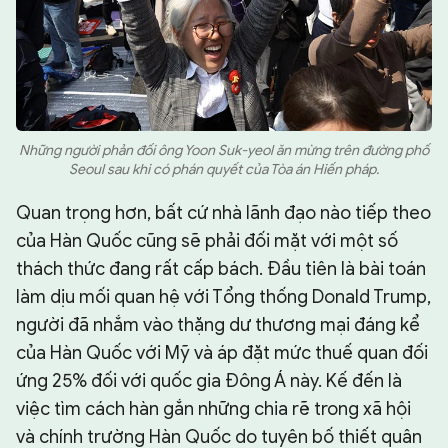
Những người phản đối ông Yoon Suk-yeol ăn mừng trên đường phố
Seoul sau khi có phán quyết của Tòa án Hiến pháp.
Quan trọng hơn, bất cứ nhà lãnh đạo nào tiếp theo
của Hàn Quốc cũng sẽ phải đối mặt với một số
thách thức đang rất cấp bách. Đầu tiên là bài toán
làm dịu mối quan hệ với Tổng thống Donald Trump,
người đã nhắm vào thặng dư thương mại đáng kể
của Hàn Quốc với Mỹ và áp đặt mức thuế quan đối
ứng 25% đối với quốc gia Đông Á này. Kế đến là
việc tìm cách hàn gắn những chia rẽ trong xã hội
và chính trường Hàn Quốc do tuyên bố thiết quân