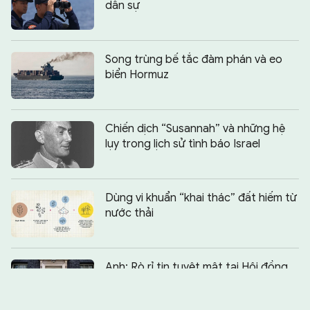
dân sự
Song trùng bế tắc đàm phán và eo
biển Hormuz
Chiến dịch “Susannah” và những hệ
lụy trong lịch sử tình báo Israel
Dùng vi khuẩn “khai thác” đất hiếm từ
nước thải
Chia sẻ:
0
Anh: Rò rỉ tin tuyệt mật tại Hội đồng
An ninh Quốc gia