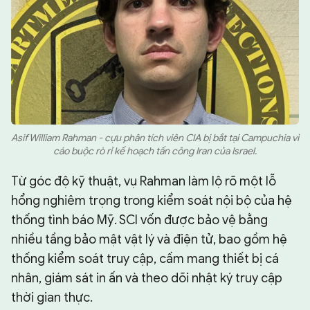
Asif William Rahman - cựu phân tích viên CIA bị bắt tại Campuchia vì
cáo buộc rò rỉ kế hoạch tấn công Iran của Israel.
Từ góc độ kỹ thuật, vụ Rahman làm lộ rõ một lỗ
hổng nghiêm trọng trong kiểm soát nội bộ của hệ
thống tình báo Mỹ. SCI vốn được bảo vệ bằng
nhiều tầng bảo mật vật lý và điện tử, bao gồm hệ
thống kiểm soát truy cập, cấm mang thiết bị cá
nhân, giám sát in ấn và theo dõi nhật ký truy cập
thời gian thực.