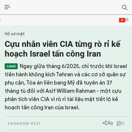
VI
Hồ sơ mật
SỰ KIỆN & BÌNH LUẬN
Cựu nhân viên CIA từng rò rỉ kế
HẬU TRƯỜNG
hoạch Israel tấn công Iran
KINH TẾ - VĂN HÓA - THỂ THAO
Ngay giữa tháng 6/2025, chỉ trước khi Israel
tiến hành không kích Tehran và các cơ sở quân sự
HỒ SƠ MẬT
phụ cận, Tòa án liên bang Mỹ đã tuyên án 37
tháng tù đối với Asif William Rahman - một cựu
PHÓNG SỰ
phân tích viên CIA vì rò rỉ tài liệu mật tiết lộ kế
HỒ SƠ INTERPOL
hoạch tấn công Iran của Israel.
VỤ ÁN NỔI TIẾNG
0
24/06/2025 03:21
TƯ LIỆU