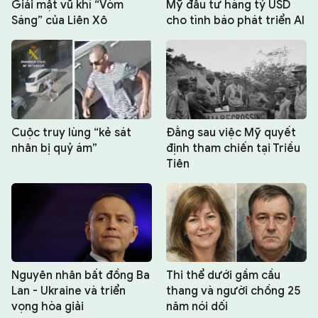
Giải mật vũ khí “Vòm
Mỹ đầu tư hàng tỷ USD
Sáng” của Liên Xô
cho tình báo phát triển AI
Cuộc truy lùng “kẻ sát
Đằng sau việc Mỹ quyết
nhân bị quỷ ám”
định tham chiến tại Triều
Tiên
Nguyên nhân bất đồng Ba
Thi thể dưới gầm cầu
Lan - Ukraine và triển
thang và người chồng 25
vọng hòa giải
năm nói dối