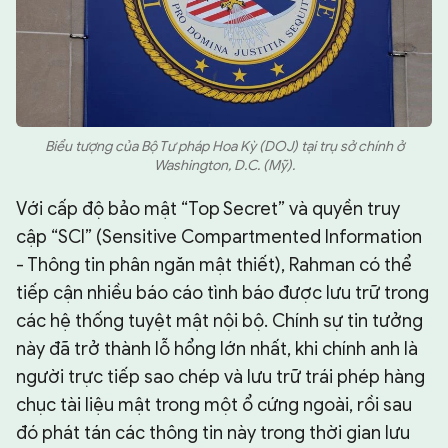
Biểu tượng của Bộ Tư pháp Hoa Kỳ (DOJ) tại trụ sở chính ở
Washington, D.C. (Mỹ).
Với cấp độ bảo mật “Top Secret” và quyền truy
cập “SCI” (Sensitive Compartmented Information
- Thông tin phân ngăn mật thiết), Rahman có thể
tiếp cận nhiều báo cáo tình báo được lưu trữ trong
các hệ thống tuyệt mật nội bộ. Chính sự tin tưởng
này đã trở thành lỗ hổng lớn nhất, khi chính anh là
người trực tiếp sao chép và lưu trữ trái phép hàng
chục tài liệu mật trong một ổ cứng ngoài, rồi sau
đó phát tán các thông tin này trong thời gian lưu