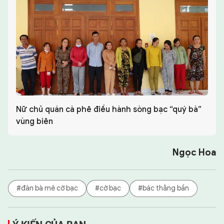
Nữ chủ quán cà phê điều hành sòng bạc “quý bà”
vùng biên
Ngọc Hoa
#đàn bà mê cờ bạc
#cờ bạc
#bác thằng bần