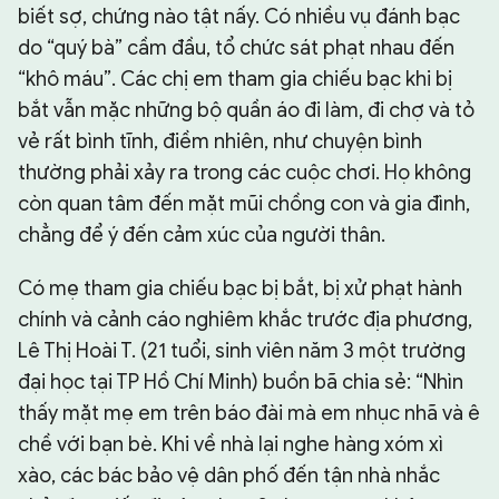
biết sợ, chứng nào tật nấy. Có nhiều vụ đánh bạc
do “quý bà” cầm đầu, tổ chức sát phạt nhau đến
“khô máu”. Các chị em tham gia chiếu bạc khi bị
bắt vẫn mặc những bộ quần áo đi làm, đi chợ và tỏ
vẻ rất bình tĩnh, điềm nhiên, như chuyện bình
thường phải xảy ra trong các cuộc chơi. Họ không
còn quan tâm đến mặt mũi chồng con và gia đình,
chẳng để ý đến cảm xúc của người thân.
Có mẹ tham gia chiếu bạc bị bắt, bị xử phạt hành
chính và cảnh cáo nghiêm khắc trước địa phương,
Lê Thị Hoài T. (21 tuổi, sinh viên năm 3 một trường
đại học tại TP Hồ Chí Minh) buồn bã chia sẻ: “Nhìn
thấy mặt mẹ em trên báo đài mà em nhục nhã và ê
chề với bạn bè. Khi về nhà lại nghe hàng xóm xì
xào, các bác bảo vệ dân phố đến tận nhà nhắc