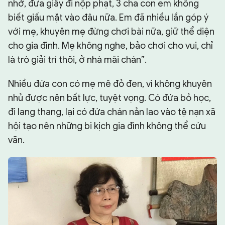
nhở, đưa giấy đi nộp phạt, 3 cha con em không
biết giấu mặt vào đâu nữa. Em đã nhiều lần góp ý
với mẹ, khuyên mẹ đừng chơi bài nữa, giữ thể diện
cho gia đình. Mẹ không nghe, bảo chơi cho vui, chỉ
là trò giải trí thôi, ở nhà mãi chán”.
Nhiều đứa con có mẹ mê đỏ đen, vì không khuyên
nhủ được nên bất lực, tuyệt vọng. Có đứa bỏ học,
đi lang thang, lại có đứa chán nản lao vào tệ nạn xã
hội tạo nên những bi kịch gia đình không thể cứu
vãn.