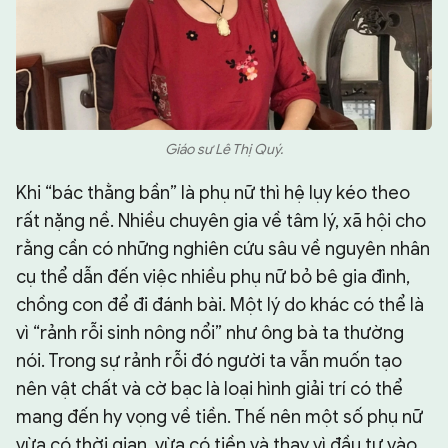
Giáo sư Lê Thị Quý.
Khi “bác thằng bần” là phụ nữ thì hệ lụy kéo theo
rất nặng nề. Nhiều chuyên gia về tâm lý, xã hội cho
rằng cần có những nghiên cứu sâu về nguyên nhân
cụ thể dẫn đến việc nhiều phụ nữ bỏ bê gia đình,
chồng con để đi đánh bài. Một lý do khác có thể là
vì “rảnh rỗi sinh nông nổi” như ông bà ta thường
nói. Trong sự rảnh rỗi đó người ta vẫn muốn tạo
nên vật chất và cờ bạc là loại hình giải trí có thể
mang đến hy vọng về tiền. Thế nên một số phụ nữ
vừa có thời gian, vừa có tiền và thay vì đầu tư vào