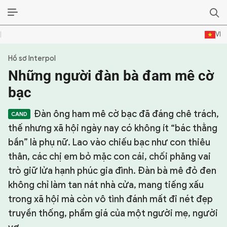
VI
Hồ sơ Interpol
SỰ KIỆN & BÌNH LUẬN
Những người đàn bà đam mê cờ
HẬU TRƯỜNG
bạc
KINH TẾ - VĂN HÓA - THỂ THAO
Đàn ông ham mê cờ bạc đã đáng chê trách,
thế nhưng xã hội ngày nay có không ít “bác thằng
HỒ SƠ MẬT
bần” là phụ nữ. Lao vào chiếu bạc như con thiêu
thân, các chị em bỏ mặc con cái, chối phăng vai
PHÓNG SỰ
trò giữ lửa hạnh phúc gia đình. Đàn bà mê đỏ đen
HỒ SƠ INTERPOL
không chỉ làm tan nát nhà cửa, mang tiếng xấu
trong xã hội mà còn vô tình đánh mất đi nét đẹp
VỤ ÁN NỔI TIẾNG
truyền thống, phẩm giá của một người mẹ, người
TƯ LIỆU