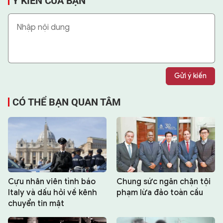
Ý KIẾN CỦA BẠN
Gửi ý kiến
CÓ THỂ BẠN QUAN TÂM
Cựu nhân viên tình báo
Chung sức ngăn chặn tội
Italy và dấu hỏi về kênh
phạm lừa đảo toàn cầu
chuyển tin mật