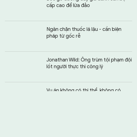
cấp cao để lừa đảo
Ngăn chặn thuốc lá lậu - cần biện
pháp từ gốc rễ
Jonathan Wild: Ông trùm tội phạm đội
lốt người thực thi công lý
Chia sẻ:
0
Vụ án không có thi thể, không có
hung thủ, không có sự thật
Bẫy lừa khi vay tiền qua app trên
mạng xã hội