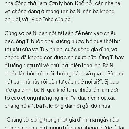
nhà đồng thời làm đơn ly hôn. Khổ nỗi, căn nhà hai
vợ chồng đang ở mang tên bà N. nên bà không
chịu đi, với lý do “nhà của bà”.
Cũng sợ bà N. bán nốt tài sản để ném vào chiếu
bạc, ông T. buộc phải xuống nước, bỏ qua thói hư
tật xấu của vợ. Tuy nhiên, cuộc sống gia đình, vợ
chồng đã không còn được như xưa nữa. Ông T. hay
đi uống rượu rồi về chửi bới điên loạn lên. Bà N.
nhiều lần bức xúc nói thì ông đánh và quát: “Bà phá
nát cái nhà này rồi còn tư cách để nói ai?”. Bị bạo
lực gia đình, bà N. quá khổ tâm, nhiều lần làm đơn
tố cáo chồng nhưng nghĩ lại “vì đâu nên nỗi, xấu
chàng hổ ai”, bà N. không dám đi gửi đơn nữa.
“Chúng tôi sống trong một gia đình mà ngày nào
cũng cãi nhau, giờ muốn bỏ cũng không được, ở lại