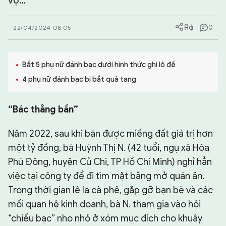
vợ…
CHUYÊN TRANG
0
22/04/2024 08:05
Bắt 5 phụ nữ đánh bạc dưới hình thức ghi lô đề
4 phụ nữ đánh bạc bị bắt quả tang
“Bác thằng bần”
Năm 2022, sau khi bán được miếng đất giá trị hơn
một tỷ đồng, bà Huỳnh Thị N. (42 tuổi, ngụ xã Hòa
Phú Đông, huyện Củ Chi, TP Hồ Chí Minh) nghỉ hẳn
việc tại công ty để đi tìm mặt bằng mở quán ăn.
Trong thời gian lê la cà phê, gặp gỡ bạn bè và các
mối quan hệ kinh doanh, bà N. tham gia vào hội
“chiếu bạc” nho nhỏ ở xóm mục đích cho khuây