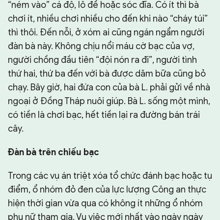
“ném vào” cá độ, lô đề hoặc sóc đĩa. Có ít thì bà
chơi ít, nhiều chơi nhiều cho đến khi nào “cháy túi”
thì thôi. Đến nỗi, ở xóm ai cũng ngán ngẩm người
đàn bà này. Không chịu nổi máu cờ bạc của vợ,
người chồng đầu tiên “đội nón ra đi”, người tình
thứ hai, thứ ba đến với bà được dăm bữa cũng bỏ
chạy. Bây giờ, hai đứa con của bà L. phải gửi về nhà
ngoại ở Đồng Tháp nuôi giúp. Bà L. sống một mình,
có tiền là chơi bạc, hết tiền lại ra đường bán trái
cây.
Đàn bà trên chiếu bạc
Trong các vụ án triệt xóa tổ chức đánh bạc hoặc tụ
điểm, ổ nhóm đỏ đen của lực lượng Công an thực
hiện thời gian vừa qua có không ít những ổ nhóm
phụ nữ tham gia. Vụ việc mới nhất vào ngày ngày