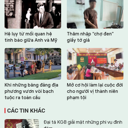
Hệ lụy từ mối quan hệ
Thâm nhập “chợ đen”
tình báo giữa Anh và Mỹ
giấy tờ giả
Khi những băng đảng địa
Mở cơ hội làm lại cuộc đời
phương vươn vòi bạch
cho người vị thành niên
tuộc ra toàn cầu
phạm tội
CÁC TIN KHÁC
Đại tá KGB giải mật những phi vụ đình