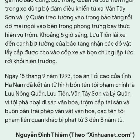
gần hồ Bao Công. Lưu Nông Quân và Lưu Tiến ngồi
trong xe dùng bộ đàm điều khiển từ xa. Văn Tây
Sơn và Lý Quân trèo tường vào trong bảo tàng rồi
dỡ mái ngói vào bên trong phòng trưng bày thực
hiện vụ trộm. Khoảng 5 giờ sáng, Lưu Tiến lái xe
đến cạnh bờ tường của bảo tàng nhận các đồ vật
lấy cắp được cho vào cốp xe và bọn chúng lập tức
rời khỏi hiện trường.
Ngày 15 tháng 9 năm 1993, tòa án Tối cao của tỉnh
Hà Nam đã kết án tử hình bốn tên tội phạm chính là
Lưu Nông Quân, Lưu Tiến, Văn Tây Sơn và Lý Quân
vì tội phá hoại di sản văn hóa, trộm cắp tài sản và
buôn bán trái phép văn vật văn hóa, các tên tội
phạm liên quan khác bị phạt từ 3 đến 8 năm tù.
Nguyễn Đình Thiêm (Theo “Xinhuanet.com”)