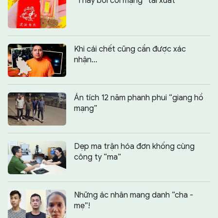
“Thầy bói cõi mạng” tái xuất
Khi cái chết cũng cần được xác
nhận…
Án tích 12 năm phanh phui “giang hồ
mạng”
Dẹp ma trận hóa đơn khống cùng
công ty “ma”
Những ác nhân mang danh “cha -
mẹ”!