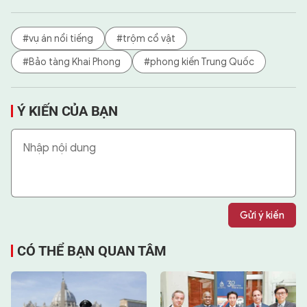
#vụ án nổi tiếng
#trộm cổ vật
#Bảo tàng Khai Phong
#phong kiến Trung Quốc
Ý KIẾN CỦA BẠN
Gửi ý kiến
CÓ THỂ BẠN QUAN TÂM