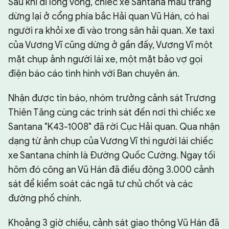
Sau khi đi lòng vòng, chiếc xe Santana màu trắng
dừng lại ở cổng phía bắc Hải quan Vũ Hán, có hai
người ra khỏi xe đi vào trong sân hải quan. Xe taxi
của Vương Vĩ cũng dừng ở gần đấy, Vương Vĩ một
mặt chụp ảnh người lái xe, một mặt bảo vợ gọi
điện báo cáo tình hình với Ban chuyên án.
Nhận được tin báo, nhóm trưởng cảnh sát Trương
Thiên Tăng cùng các trinh sát đến nơi thì chiếc xe
Santana "K43-1008" đã rời Cục Hải quan. Qua nhận
dạng từ ảnh chụp của Vương Vĩ thì người lái chiếc
xe Santana chính là Đường Quốc Cường. Ngay tối
hôm đó công an Vũ Hán đã điều động 3.000 cảnh
sát để kiểm soát các ngã tư chủ chốt và các
đường phố chính.
Khoảng 3 giờ chiều, cảnh sát giao thông Vũ Hán đã