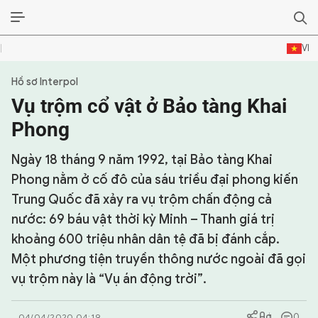
VI
Hồ sơ Interpol
SỰ KIỆN & BÌNH LUẬN
Vụ trộm cổ vật ở Bảo tàng Khai
HẬU TRƯỜNG
Phong
KINH TẾ - VĂN HÓA - THỂ THAO
Ngày 18 tháng 9 năm 1992, tại Bảo tàng Khai
Phong nằm ở cố đô của sáu triều đại phong kiến
HỒ SƠ MẬT
Trung Quốc đã xảy ra vụ trộm chấn động cả
nước: 69 báu vật thời kỳ Minh – Thanh giá trị
PHÓNG SỰ
khoảng 600 triệu nhân dân tệ đã bị đánh cắp.
HỒ SƠ INTERPOL
Một phương tiện truyền thông nước ngoài đã gọi
vụ trộm này là “Vụ án động trời”.
VỤ ÁN NỔI TIẾNG
TƯ LIỆU
0
04/04/2020 04:19