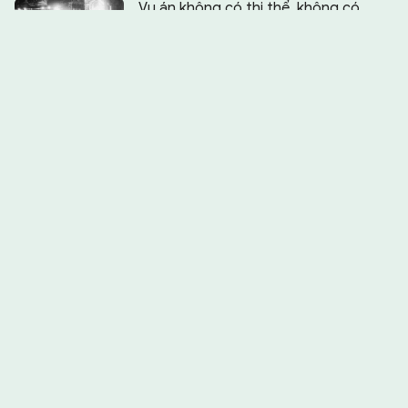
Vụ án không có thi thể, không có
hung thủ, không có sự thật
Bẫy lừa khi vay tiền qua app trên
mạng xã hội
Phá án nhờ dữ liệu số
FBI: Tin tặc dùng Telegram phát tán
mã độc
Cái kết đắng của những chủ trang
hàng triệu theo dõi