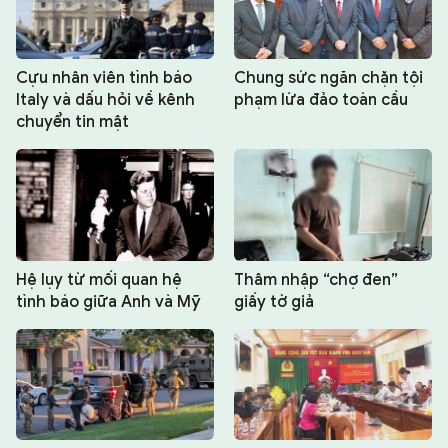
Cựu nhân viên tình báo
Chung sức ngăn chặn tội
Italy và dấu hỏi về kênh
phạm lừa đảo toàn cầu
chuyển tin mật
Hệ lụy từ mối quan hệ
Thâm nhập “chợ đen”
tình báo giữa Anh và Mỹ
giấy tờ giả