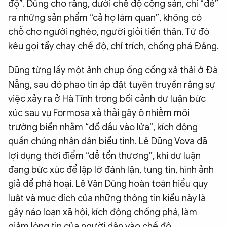
độ”. Dũng cho rằng, dưới chế độ cộng sản, chỉ “đẻ”
ra những sản phẩm “cả họ làm quan”, không có
chỗ cho người nghèo, người giỏi tiến thân. Từ đó
kêu gọi tẩy chay chế độ, chỉ trích, chống phá Đảng.
Dũng từng lấy một ảnh chụp ống cống xả thải ở Đà
Nẵng, sau đó phao tin áp đặt tuyên truyền rằng sự
việc xảy ra ở Hà Tĩnh trong bối cảnh dư luận bức
xúc sau vụ Formosa xả thải gây ô nhiễm môi
trường biển nhằm “đổ dầu vào lửa”, kích động
quần chúng nhân dân biểu tình. Lê Dũng Vova đã
lợi dụng thời điểm “dễ tổn thương”, khi dư luận
đang bức xúc để lập lờ đánh lận, tung tin, hình ảnh
giả để phá hoại. Lê Văn Dũng hoàn toàn hiểu quy
luật và mục đích của những thông tin kiểu này là
gây náo loạn xã hội, kích động chống phá, làm
giảm lòng tin của người dân vào chế độ.