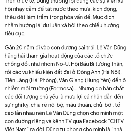
Trên thực tế, Dũng thường lợi dụng các sự kiện xã
hội nhạy cảm để tát nước theo mưa, kích động,
thêu dệt làm trầm trọng hóa vấn đề. Mục đích
nhằm hướng lái dư luận xã hội theo chiều hướng
tiêu cực.
Gần 20 năm đi vào con đường sai trái, Lê Văn Dũng
hăng hái tham gia hoạt động của các tổ chức
chống đối, như nhóm No-U, Hội Bầu Bí tương thân,
rồi các vụ khiếu kiện đất đai ở Đông Anh (Hà Nội),
Tiên Lãng (Hải Phòng), Văn Giang (Hưng Yên) đến ô
nhiễm môi trường (Formosa)… Nhưng do bản chất
các đối tượng chủ yếu là mưu lợi cá nhân dẫn đến
sự nghi kỵ, chia rẽ nội bộ, mâu thuẫn, chửi bới, tố
cáo lẫn nhau nên Lê Văn Dũng chọn cho mình một
con đường riêng và kênh TV qua Facebock “CHTV
Việt Nam” ra đời, Dũng tự phong cho mình là “nhà