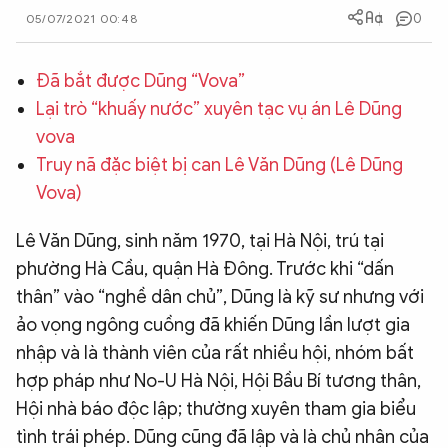
0
05/07/2021 00:48
QUỐC TẾ
Đã bắt được Dũng “Vova”
VĂN HÓA - THỂ THAO
Lại trò “khuấy nước” xuyên tạc vụ án Lê Dũng
vova
BẠN ĐỌC & CAND
Truy nã đặc biệt bị can Lê Văn Dũng (Lê Dũng
Vova)
ĐA PHƯƠNG TIỆN
Lê Văn Dũng, sinh năm 1970, tại Hà Nội, trú tại
eMagazine
Podcast
phường Hà Cầu, quận Hà Đông. Trước khi “dấn
Video
Ảnh
thân” vào “nghề dân chủ”, Dũng là kỹ sư nhưng với
ảo vọng ngông cuồng đã khiến Dũng lần lượt gia
Infographic
nhập và là thành viên của rất nhiều hội, nhóm bất
Chuyên trang
An ninh thế giới
Văn nghệ Công an
hợp pháp như No-U Hà Nội, Hội Bầu Bí tương thân,
Chuyên đề
Hội nhà báo độc lập; thường xuyên tham gia biểu
tình trái phép. Dũng cũng đã lập và là chủ nhân của