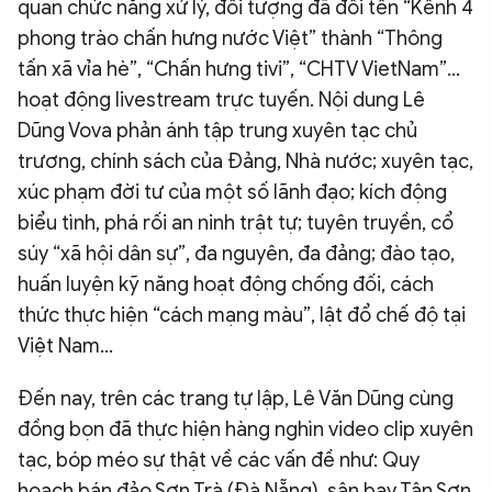
quan chức năng xử lý, đối tượng đã đổi tên “Kênh 4
phong trào chấn hưng nước Việt” thành “Thông
tấn xã vỉa hè”, “Chấn hưng tivi”, “CHTV VietNam”…
hoạt động livestream trực tuyến. Nội dung Lê
Dũng Vova phản ánh tập trung xuyên tạc chủ
trương, chính sách của Đảng, Nhà nước; xuyên tạc,
xúc phạm đời tư của một số lãnh đạo; kích động
biểu tình, phá rối an ninh trật tự; tuyên truyền, cổ
súy “xã hội dân sự”, đa nguyên, đa đảng; đào tạo,
huấn luyện kỹ năng hoạt động chống đối, cách
thức thực hiện “cách mạng màu”, lật đổ chế độ tại
Việt Nam…
Đến nay, trên các trang tự lập, Lê Văn Dũng cùng
đồng bọn đã thực hiện hàng nghìn video clip xuyên
tạc, bóp méo sự thật về các vấn đề như: Quy
hoạch bán đảo Sơn Trà (Đà Nẵng), sân bay Tân Sơn