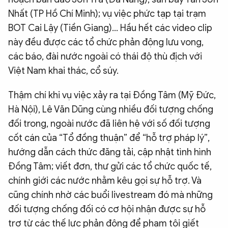
Nhất (TP Hồ Chí Minh); vụ việc phức tạp tại trạm
BOT Cai Lậy (Tiền Giang)… Hầu hết các video clip
này đều được các tổ chức phản động lưu vong,
các báo, đài nước ngoài có thái độ thù địch với
Việt Nam khai thác, cổ súy.
Thậm chí khi vụ việc xảy ra tại Đồng Tâm (Mỹ Đức,
Hà Nội), Lê Văn Dũng cùng nhiều đối tượng chống
đối trong, ngoài nước đã liên hệ với số đối tượng
cốt cán của “Tổ đồng thuận” để “hỗ trợ pháp lý”,
hướng dẫn cách thức đăng tải, cập nhật tình hình
Đồng Tâm; viết đơn, thư gửi các tổ chức quốc tế,
chính giới các nước nhằm kêu gọi sự hỗ trợ. Và
cũng chính nhờ các buổi livestream đó mà những
đối tượng chống đối có cơ hội nhận được sự hỗ
trợ từ các thế lực phản động để phạm tội giết