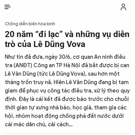
VI
VI
EN
Chống diễn biến hòa bình
THỜI SỰ
20 năm “đi lạc” và những vụ diễn
trò của Lê Dũng Vova
CHỐNG DIỄN BIẾN HÒA BÌNH
Như tin đã đưa, ngày 30/6, cơ quan An ninh điều
tra (ANĐT) Công an TP Hà Nội đã bắt được bị can
CÔNG AN TRONG LÒNG DÂN
Lê Văn Dũng (tức Lê Dũng Vova), sau hơn một
tháng trốn truy nã. Hiện Lê Văn Dũng đang bị tạm
XÃ HỘI
giam để phục vụ công tác điều tra, xử lý theo quy
định. Đây là cái kết đã được báo trước cho chuỗi
PHÁP LUẬT
thời gian tự xưng nhà báo, học giả, tham gia các
hội, nhóm hoạt động chống phá đất nước dưới
CÔNG NGHỆ
cái mác dân chủ, cải cách…