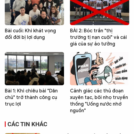
Bài cuối: Khi khát vọng
BÀI 2: Bóc trần "thị
đổi đời bị lợi dụng
trường tị nạn cuội" và cái
giá của sự ảo tưởng
Bài 1: Khi chiêu bài "Dân
Cảnh giác các thủ đoạn
chủ" trở thành công cụ
xuyên tạc, bôi nhọ truyền
trục lợi
thống "Uống nước nhớ
nguồn"
CÁC TIN KHÁC