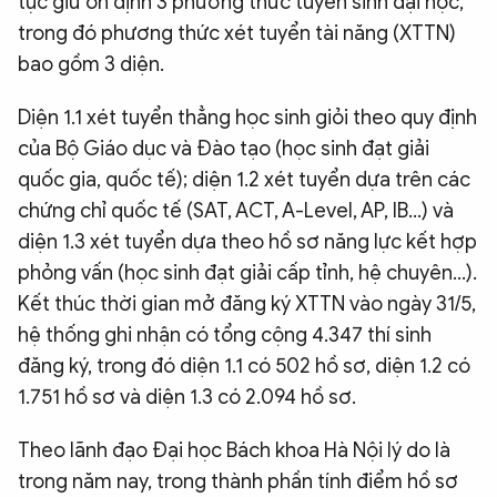
tục giữ ổn định 3 phương thức tuyển sinh đại học,
QUỐC TẾ
trong đó phương thức xét tuyển tài năng (XTTN)
bao gồm 3 diện.
VĂN HÓA - THỂ THAO
Diện 1.1 xét tuyển thẳng học sinh giỏi theo quy định
của Bộ Giáo dục và Đào tạo (học sinh đạt giải
BẠN ĐỌC & CAND
quốc gia, quốc tế); diện 1.2 xét tuyển dựa trên các
chứng chỉ quốc tế (SAT, ACT, A-Level, AP, IB...) và
ĐA PHƯƠNG TIỆN
diện 1.3 xét tuyển dựa theo hồ sơ năng lực kết hợp
phỏng vấn (học sinh đạt giải cấp tỉnh, hệ chuyên...).
eMagazine
Podcast
Kết thúc thời gian mở đăng ký XTTN vào ngày 31/5,
Video
Ảnh
hệ thống ghi nhận có tổng cộng 4.347 thí sinh
Infographic
đăng ký, trong đó diện 1.1 có 502 hồ sơ, diện 1.2 có
1.751 hồ sơ và diện 1.3 có 2.094 hồ sơ.
Chuyên trang
An ninh thế giới
Văn nghệ Công an
Chuyên đề
Theo lãnh đạo Đại học Bách khoa Hà Nội lý do là
trong năm nay, trong thành phần tính điểm hồ sơ