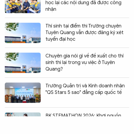
học lại các nội dung đã được công
nhận
Thí sinh tại điểm thi Trường chuyên
Tuyên Quang vẫn được đăng ký xét
tuyển đại học
Chuyên gia nói gì về đề xuất cho thí
sinh thi lại trong vụ việc ở Tuyên
Quang?
Trường Quản trị và Kinh doanh nhận
"QS Stars 5 sao" đẳng cấp quốc tế
Chia sẻ:
0
BK STEMATHON 2026: Khơi nguồn
đam mê khoa học từ trải nghiệm thực
tiễn với học sinh cấp 3