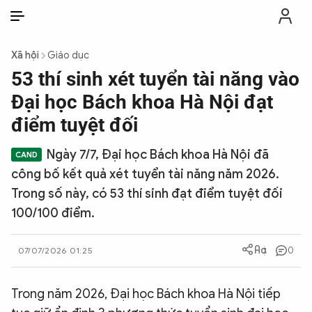
VI
VI
EN
Xã hội
Giáo dục
THỜI SỰ
53 thí sinh xét tuyển tài năng vào
Đại học Bách khoa Hà Nội đạt
CHỐNG DIỄN BIẾN HÒA BÌNH
điểm tuyệt đối
Ngày 7/7, Đại học Bách khoa Hà Nội đã
CÔNG AN TRONG LÒNG DÂN
công bố kết quả xét tuyển tài năng năm 2026.
Trong số này, có 53 thí sinh đạt điểm tuyệt đối
XÃ HỘI
100/100 điểm.
PHÁP LUẬT
0
07/07/2026 01:25
CÔNG NGHỆ
Trong năm 2026, Đại học Bách khoa Hà Nội tiếp