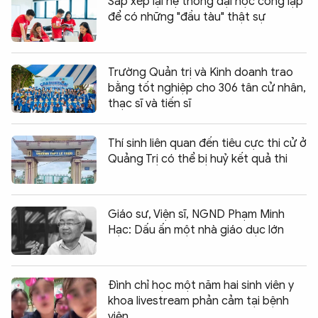
Sắp xếp lại hệ thống đại học công lập
để có những "đầu tàu" thật sự
Trường Quản trị và Kinh doanh trao
bằng tốt nghiệp cho 306 tân cử nhân,
thạc sĩ và tiến sĩ
Thí sinh liên quan đến tiêu cực thi cử ở
Quảng Trị có thể bị huỷ kết quả thi
Giáo sư, Viện sĩ, NGND Phạm Minh
Hạc: Dấu ấn một nhà giáo dục lớn
Đình chỉ học một năm hai sinh viên y
khoa livestream phản cảm tại bệnh
viện