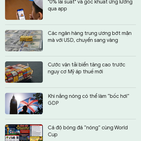
"0% lãi suất" và góc khuất ứng lương
qua app
Các ngân hàng trung ương bớt mặn
mà với USD, chuyển sang vàng
Cước vận tải biển tăng cao trước
nguy cơ Mỹ áp thuế mới
Khi nắng nóng có thể làm “bốc hơi”
GDP
Cá độ bóng đá “nóng” cùng World
Cup