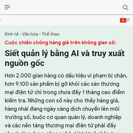
VI
Kinh tế - Văn hóa - Thể thao
SỰ KIỆN & BÌNH LUẬN
Cuộc chiến chống hàng giả trên không gian số:
HẬU TRƯỜNG
Siết quản lý bằng AI và truy xuất
nguồn gốc
KINH TẾ - VĂN HÓA - THỂ THAO
Hơn 2.000 gian hàng có dấu hiệu vi phạm bị chặn,
HỒ SƠ MẬT
hơn 9.100 sản phẩm bị gỡ khỏi các sàn thương
PHÓNG SỰ
mại điện tử chỉ trong chưa đầy 1 tháng cao điểm
kiểm tra. Những con số này cho thấy hàng giả,
HỒ SƠ INTERPOL
hàng nhái đang ngày càng dịch chuyển lên môi
trường số, buộc cơ quan quản lý, doanh nghiệp
VỤ ÁN NỔI TIẾNG
và các nền tảng thương mại điện tử phải đẩy
TƯ LIỆU