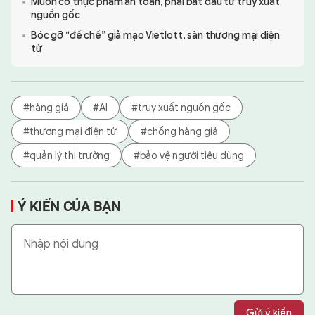
Muốn có thực phẩm an toàn, phải bắt đầu từ truy xuất
nguồn gốc
Bóc gỡ “đế chế” giả mạo Vietlott, sàn thương mại điện
tử
#hàng giả
#AI
#truy xuất nguồn gốc
#thương mại điện tử
#chống hàng giả
#quản lý thị trường
#bảo vệ người tiêu dùng
Ý KIẾN CỦA BẠN
Gửi ý kiến