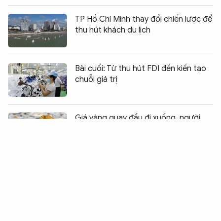
TP Hồ Chí Minh thay đổi chiến lược để
thu hút khách du lịch
Bài cuối: Từ thu hút FDI đến kiến tạo
chuỗi giá trị
Chia sẻ:
0
Giá vàng quay đầu đi xuống, người
ôm vàng chịu lỗ
TTC Land khởi công Dự án Panomax
River Villa – Lô K: Từ quỹ đất sang chu
kỳ tạo doanh thu
VEC Hợp tác xây dựng hệ sinh thái sự