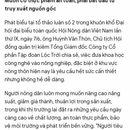
Muốn có thực phẩm an toàn, phải bắt đầu từ
QUỐC TẾ
truy xuất nguồn gốc
Phát biểu tại tổ thảo luận số 2 trong khuôn khổ Đại
VĂN HÓA - THỂ THAO
hội đại biểu toàn quốc Hội Nông dân Việt Nam lần
thứ IX, ngày 7/6, ông Huỳnh Văn Thòn, Chủ tịch Hội
BẠN ĐỌC & CAND
đồng quản trị kiêm Tổng Giám đốc Công ty Cổ
phần Tập đoàn Lộc Trời chia sẻ, việc đưa khoa học
ĐA PHƯƠNG TIỆN
công nghệ vào nông nghiệp, đặc biệt ở khu vực
nông thôn hiện nay là yêu cầu hết sức cần thiết
eMagazine
Podcast
nhưng không hề dễ dàng.
Video
Ảnh
Người nông dân luôn mong muốn nâng cao năng
Infographic
suất, giảm giá thành, thuận lợi trong sản xuất,
Chuyên trang
An ninh thế giới
Văn nghệ Công an
trong khi thị trường lại đặt ra những yêu cầu ngày
Chuyên đề
càng cao về chất lượng, an toàn thực phẩm, bảo
vệ môi trường và phát triển bền vững. "Người tiêu