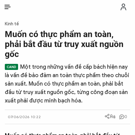
VI
VI
EN
Kinh tế
THỜI SỰ
Muốn có thực phẩm an toàn,
phải bắt đầu từ truy xuất nguồn
CHỐNG DIỄN BIẾN HÒA BÌNH
gốc
Một trong những vấn đề cấp bách hiện nay
CÔNG AN TRONG LÒNG DÂN
là vấn đề bảo đảm an toàn thực phẩm theo chuỗi
sản xuất. Muốn có thực phẩm an toàn, phải bắt
XÃ HỘI
đầu từ truy xuất nguồn gốc, từng công đoạn sản
xuất phải được minh bạch hóa.
PHÁP LUẬT
0
07/06/2026 10:22
CÔNG NGHỆ