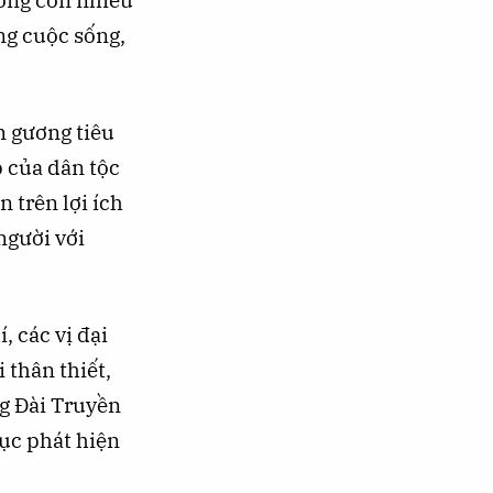
sống còn nhiều
ng cuộc sống,
m gương tiêu
p của dân tộc
n trên lợi ích
người với
, các vị đại
 thân thiết,
g Đài Truyền
tục phát hiện
Tìm kiếm