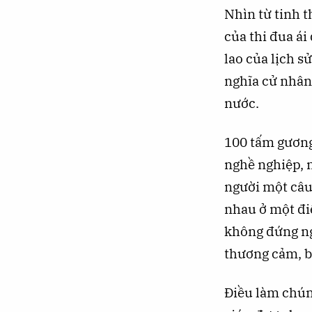
Nhìn từ tinh t
của thi đua ái
lao của lịch s
nghĩa cử nhân 
nước.
100 tấm gương
nghề nghiệp, 
người một câu
nhau ở một đi
không đứng ng
thương cảm, b
Điều làm chúng