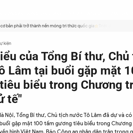
ÌNH
CÔNG AN TRONG LÒNG DÂN
XÃ HỘI
PHÁP LUẬT
QUỐC TẾ
VĂN HÓA - 
bản phải trở thành nền móng tri thức quốc gia
Triệt để tiết kiệm x
Sự kiện
iểu của Tổng Bí thư, Chủ 
ô Lâm tại buổi gặp mặt 
tiêu biểu trong Chương t
ử tế"
Hà Nội, Tổng Bí thư, Chủ tịch nước Tô Lâm đã dự và có
 buổi gặp mặt 100 tấm gương tiêu biểu trong Chương t
uyền hình Việt Nam. Báo Công an nhân dân trân trọng gi