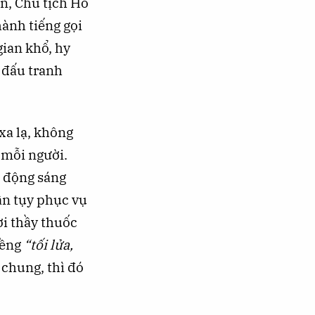
n, Chủ tịch Hồ
hành tiếng gọi
gian khổ, hy
 đấu tranh
xa lạ, không
 mỗi người.
o động sáng
tận tụy phục vụ
ời thầy thuốc
iềng
“tối lửa,
 chung, thì đó