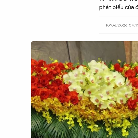
phát biểu của 
CÔNG NGHỆ
10/06/2026 04:1
QUỐC TẾ
VĂN HÓA - THỂ THAO
BẠN ĐỌC & CAND
ĐA PHƯƠNG TIỆN
eMagazine
Podcast
Video
Ảnh
Infographic