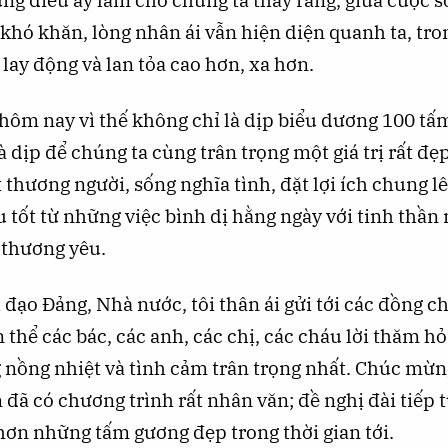
ững điều ấy làm cho chúng ta thấy rằng, giữa cuộc 
 khó khăn, lòng nhân ái vẫn hiện diện quanh ta, tro
c lay động và lan tỏa cao hơn, xa hơn.
hôm nay vì thế không chỉ là dịp biểu dương 100 tấ
à dịp để chúng ta cùng trân trọng một giá trị rất đẹ
 thương người, sống nghĩa tình, đặt lợi ích chung lê
u tốt từ những việc bình dị hằng ngày với tinh thần 
 thương yêu.
đạo Đảng, Nhà nước, tôi thân ái gửi tới các đồng chí
 thể các bác, các anh, các chị, các cháu lời thăm hỏi
 nồng nhiệt và tình cảm trân trọng nhất. Chúc mừn
đã có chương trình rất nhân văn; đề nghị đài tiếp 
hơn những tấm gương đẹp trong thời gian tới.