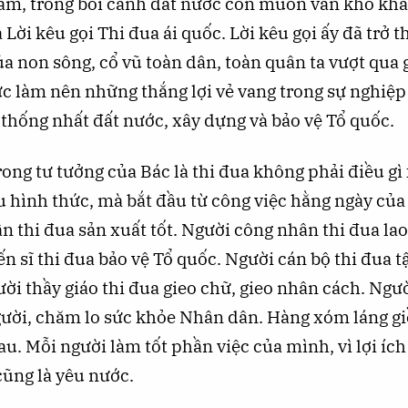
ăm, trong bối cảnh đất nước còn muôn vàn khó khă
 Lời kêu gọi Thi đua ái quốc. Lời kêu gọi ấy đã trở t
ủa non sông, cổ vũ toàn dân, toàn quân ta vượt qua 
ức làm nên những thắng lợi vẻ vang trong sự nghiệp
 thống nhất đất nước, xây dựng và bảo vệ Tổ quốc.
rong tư tưởng của Bác là thi đua không phải điều gì 
u hình thức, mà bắt đầu từ công việc hằng ngày của
n thi đua sản xuất tốt. Người công nhân thi đua la
ến sĩ thi đua bảo vệ Tổ quốc. Người cán bộ thi đua 
i thầy giáo thi đua gieo chữ, gieo nhân cách. Ngư
gười, chăm lo sức khỏe Nhân dân. Hàng xóm láng g
u. Mỗi người làm tốt phần việc của mình, vì lợi ích
 cũng là yêu nước.