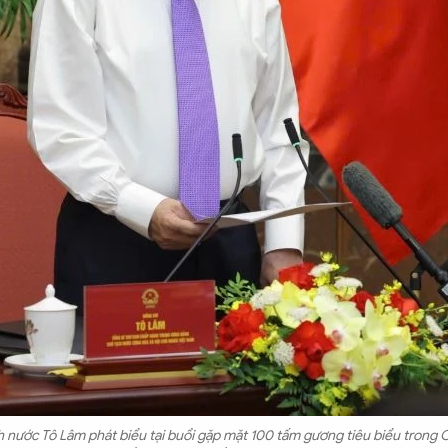
h nước Tô Lâm phát biểu tại buổi gặp mặt 100 tấm gương tiêu biểu trong 