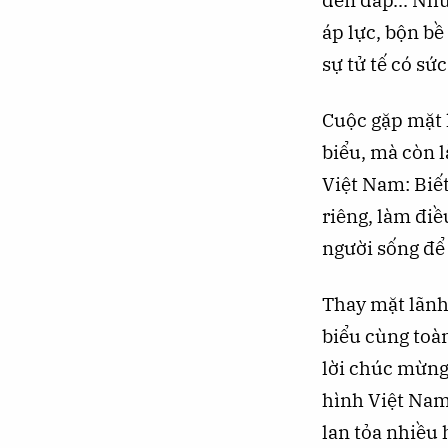
đền đáp... Nh
áp lực, bộn bề
sự tử tế có sứ
Cuộc gặp mặt 
biểu, mà còn l
Việt Nam: Biết
riêng, làm điề
người sống để
Thay mặt lãnh 
biểu cùng toàn
lời chúc mừng
hình Việt Nam 
lan tỏa nhiều 