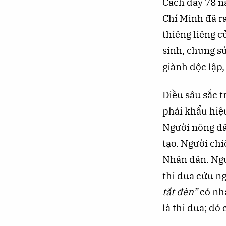
Cách đây 78 n
Chí Minh đã ra
thiêng liêng c
sinh, chung s
giành độc lập,
Điều sâu sắc t
phải khẩu hiệ
Người nông dâ
tạo. Người chi
Nhân dân. Ngườ
thi đua cứu n
tắt đèn”
có nha
là thi đua; đó