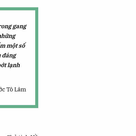
trong gang
 những
ấm một số
u đáng
bớt lạnh
ước Tô Lâm