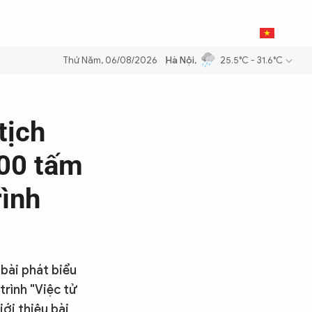
0
THỂ THAO
BẠN ĐỌC & CAND
VI
Thứ Năm, 06/08/2026
Hà Nội
,
25.5°C - 31.6°C
ăng dầu để đảm bảo an ninh năng lượng quốc gia
Thực hiện Nghị quyế
tịch
100 tấm
rình
 bài phát biểu
rình "Việc tử
ới thiệu bài