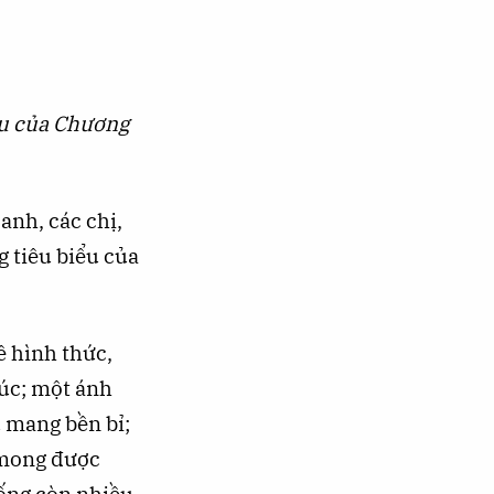
iểu của Chương
anh, các chị,
 tiêu biểu của
ề hình thức,
lúc; một ánh
 mang bền bỉ;
 mong được