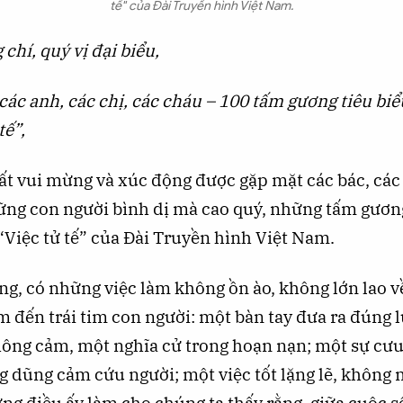
tế" của Đài Truyền hình Việt Nam.
chí, quý vị đại biểu,
các anh, các chị, các cháu – 100 tấm gương tiêu b
tế”,
ất vui mừng và xúc động được gặp mặt các bác, các 
ững con người bình dị mà cao quý, những tấm gương
“Việc tử tế” của Đài Truyền hình Việt Nam.
ng, có những việc làm không ồn ào, không lớn lao v
m đến trái tim con người: một bàn tay đưa ra đúng 
thông cảm, một nghĩa cử trong hoạn nạn; một sự cưu
 dũng cảm cứu người; một việc tốt lặng lẽ, không