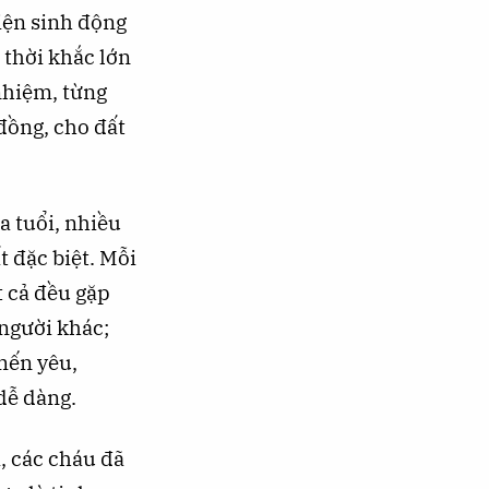
hiện sinh động
 thời khắc lớn
nhiệm, từng
đồng, cho đất
 tuổi, nhiều
 đặc biệt. Mỗi
t cả đều gặp
người khác;
mến yêu,
dễ dàng.
, các cháu đã