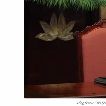
Chuyên trang
An ninh thế giới
Văn nghệ Công an
Chuyên đề
Tổng Bí thư, Chủ tịc