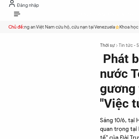
Đăng nhập
THỜI SỰ
CHỐNG DIỄN BIẾN HÒA B
VI
uyền
Chủ đề:
Công an Việt Nam cứu hộ, cứu nạn tại Venezuela
Khoa học cơ 
THỜI SỰ
Thời sự
Tin tức - 
Phát b
CHỐNG DIỄN BIẾN HÒA BÌNH
nước T
CÔNG AN TRONG LÒNG DÂN
gương 
"Việc t
XÃ HỘI
Sáng 10/6, tại 
PHÁP LUẬT
quan trọng tại
tế" của Đài Tr