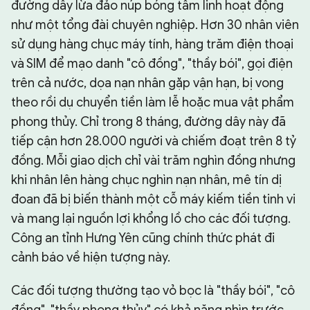
đường dây lừa đảo núp bóng tâm linh hoạt động
như một tổng đài chuyên nghiệp. Hơn 30 nhân viên
sử dụng hàng chục máy tính, hàng trăm điện thoại
và SIM để mạo danh "cô đồng", "thầy bói", gọi điện
trên cả nước, dọa nạn nhân gặp vận hạn, bị vong
theo rồi dụ chuyển tiền làm lễ hoặc mua vật phẩm
phong thủy. Chỉ trong 8 tháng, đường dây này đã
tiếp cận hơn 28.000 người và chiếm đoạt trên 8 tỷ
đồng. Mỗi giao dịch chỉ vài trăm nghìn đồng nhưng
khi nhân lên hàng chục nghìn nạn nhân, mê tín dị
đoan đã bị biến thành một cỗ máy kiếm tiền tinh vi
và mang lại nguồn lợi khổng lồ cho các đối tượng.
Công an tỉnh Hưng Yên cũng chính thức phát đi
cảnh báo về hiện tượng này.
Các đối tượng thường tạo vỏ bọc là "thầy bói", "cô
đồng", "thầy phong thủy" có khả năng nhìn trước