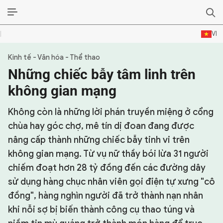
VI
Kinh tế - Văn hóa - Thể thao
SỰ KIỆN & BÌNH LUẬN
Những chiếc bẫy tâm linh trên
HẬU TRƯỜNG
không gian mạng
KINH TẾ - VĂN HÓA - THỂ THAO
Không còn là những lời phán truyền miệng ở cổng
chùa hay góc chợ, mê tín dị đoan đang được
HỒ SƠ MẬT
nâng cấp thành những chiếc bẫy tinh vi trên
không gian mạng. Từ vụ nữ thầy bói lừa 31 người
PHÓNG SỰ
chiếm đoạt hơn 28 tỷ đồng đến các đường dây
HỒ SƠ INTERPOL
sử dụng hàng chục nhân viên gọi điện tự xưng "cô
đồng", hàng nghìn người đã trở thành nạn nhân
VỤ ÁN NỔI TIẾNG
khi nỗi sợ bị biến thành công cụ thao túng và
TƯ LIỆU