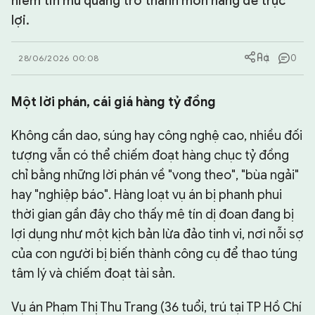
niềm tin mù quáng trở thành món hàng để trục
lợi.
CHUYÊN TRANG
0
28/06/2026 00:08
Một lời phán, cái giá hàng tỷ đồng
Không cần dao, súng hay công nghệ cao, nhiều đối
tượng vẫn có thể chiếm đoạt hàng chục tỷ đồng
chỉ bằng những lời phán về "vong theo", "bùa ngải"
hay "nghiệp báo". Hàng loạt vụ án bị phanh phui
thời gian gần đây cho thấy mê tín dị đoan đang bị
lợi dụng như một kịch bản lừa đảo tinh vi, nơi nỗi sợ
của con người bị biến thành công cụ để thao túng
tâm lý và chiếm đoạt tài sản.
Vụ án Phạm Thị Thu Trang (36 tuổi, trú tại TP Hồ Chí