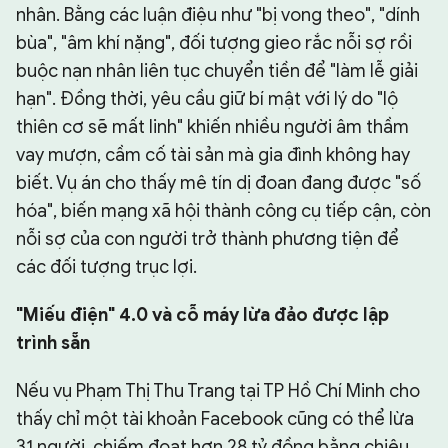
nhân. Bằng các luận điệu như "bị vong theo", "dính
bùa", "âm khí nặng", đối tượng gieo rắc nỗi sợ rồi
buộc nạn nhân liên tục chuyển tiền để "làm lễ giải
hạn". Đồng thời, yêu cầu giữ bí mật với lý do "lộ
thiên cơ sẽ mất linh" khiến nhiều người âm thầm
vay mượn, cầm cố tài sản mà gia đình không hay
biết. Vụ án cho thấy mê tín dị đoan đang được "số
hóa", biến mạng xã hội thành công cụ tiếp cận, còn
nỗi sợ của con người trở thành phương tiện để
các đối tượng trục lợi.
"Miếu điện" 4.0 và cỗ máy lừa đảo được lập
trình sẵn
Nếu vụ Phạm Thị Thu Trang tại TP Hồ Chí Minh cho
thấy chỉ một tài khoản Facebook cũng có thể lừa
31 người, chiếm đoạt hơn 28 tỷ đồng bằng chiêu