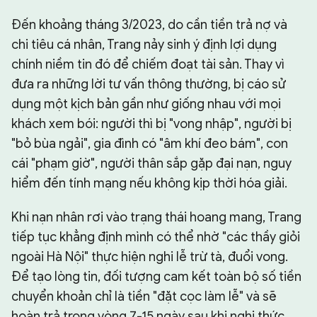
Đến khoảng tháng 3/2023, do cần tiền trả nợ và
chi tiêu cá nhân, Trang nảy sinh ý định lợi dụng
chính niềm tin đó để chiếm đoạt tài sản. Thay vì
đưa ra những lời tư vấn thông thường, bị cáo sử
dụng một kịch bản gần như giống nhau với mọi
khách xem bói: người thì bị "vong nhập", người bị
"bỏ bùa ngải", gia đình có "âm khí đeo bám", con
cái "phạm giờ", người thân sắp gặp đại nạn, nguy
hiểm đến tính mạng nếu không kịp thời hóa giải.
Khi nạn nhân rơi vào trạng thái hoang mang, Trang
tiếp tục khẳng định mình có thể nhờ "các thầy giỏi
ngoài Hà Nội" thực hiện nghi lễ trừ tà, đuổi vong.
Để tạo lòng tin, đối tượng cam kết toàn bộ số tiền
chuyển khoản chỉ là tiền "đặt cọc làm lễ" và sẽ
hoàn trả trong vòng 7-15 ngày sau khi nghi thức