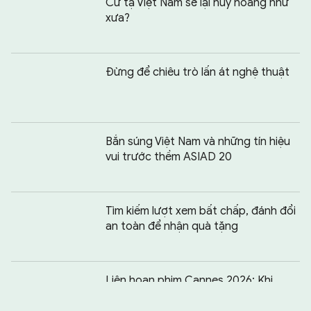
Cử tạ Việt Nam sẽ lại huy hoàng như
xưa?
Đừng để chiêu trò lấn át nghệ thuật
Bắn súng Việt Nam và những tín hiệu
vui trước thềm ASIAD 20
Tìm kiếm lượt xem bất chấp, đánh đổi
an toàn để nhận quà tặng
Chia sẻ:
0
Liên hoan phim Cannes 2026: Khi
Hollywood không còn là “ông kẹ” của
làng điện ảnh