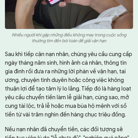
Nhiều người khi gặp những điều không may trong cuộc sống
thường tìm đến bói toán để giải vận hạn
Sau khi tiếp cận nạn nhân, chúng yêu cầu cung cấp
ngày tháng năm sinh, hình ảnh cá nhân, thông tin
gia đình rồi đưa ra những lời phán về vận hạn, tai
ương, chuyện tình duyên hoặc công việc không
thuận lợi để tạo tâm lý lo lắng. Tiếp đó là hàng loạt
yêu cầu chuyển tiền làm lễ giải hạn, cúng sao, mở
cung tài lộc, trả lễ hoặc mua bùa hộ mệnh với số
tiền từ vài trăm nghìn đến hàng chục triệu đồng.
Nếu nạn nhân đã chuyển tiền, các đối tượng sẽ
tiếp tục viện lý do "lễ chưa đủ", "nghiệp quá nặng",