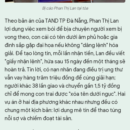
Bị cáo Phan Thị Lan tại tòa
Theo bản án của TAND TP Đà Nẵng, Phan Thị Lan
lợi dụng việc xem bói để bịa chuyện người xem bị
vong theo, con cái có tên dưới âm phủ hoặc gia
đình sắp gặp đại họa nếu không "dâng lệnh" hóa
giải. Để tạo lòng tin, mỗi lần nhận tiền, Lan đều viết
"giấy nhận lệnh", hứa sau 15 ngày đến một tháng sẽ
hoàn trả. Tin lời, có nạn nhân đang điều trị ung thư
vẫn vay hàng trăm triệu đồng để cúng giải hạn;
người khác 38 lần giao và chuyển gần 1,5 tỷ đồng
chỉ để mong con trai được "xóa tên dưới ngục". Hai
vụ án ở hai địa phương khác nhau nhưng đều có
chung một kịch bản: lợi dụng mê tín để thao túng
nỗi sợ và chiếm đoạt tài sản.