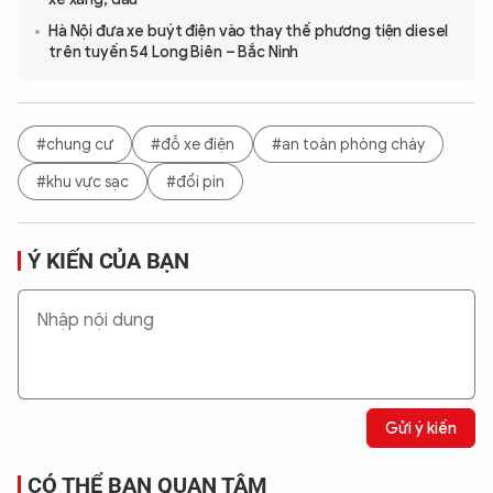
Hà Nội đưa xe buýt điện vào thay thế phương tiện diesel
trên tuyến 54 Long Biên – Bắc Ninh
#chung cư
#đỗ xe điện
#an toàn phòng cháy
#khu vực sạc
#đổi pin
Ý KIẾN CỦA BẠN
Gửi ý kiến
CÓ THỂ BẠN QUAN TÂM