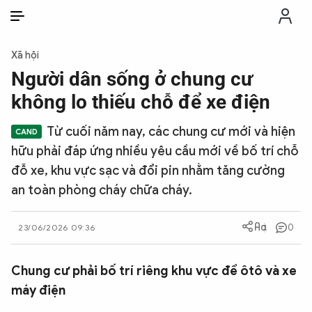
VI
VI
EN
Xã hội
THỜI SỰ
Người dân sống ở chung cư
không lo thiếu chỗ để xe điện
CHỐNG DIỄN BIẾN HÒA BÌNH
Từ cuối năm nay, các chung cư mới và hiện
hữu phải đáp ứng nhiều yêu cầu mới về bố trí chỗ
CÔNG AN TRONG LÒNG DÂN
đỗ xe, khu vực sạc và đổi pin nhằm tăng cường
an toàn phòng cháy chữa cháy.
XÃ HỘI
0
23/06/2026 09:36
PHÁP LUẬT
Chung cư phải bố trí riêng khu vực để ôtô và xe
CÔNG NGHỆ
máy điện