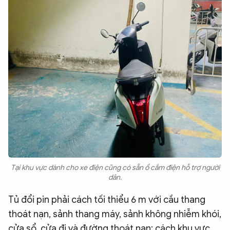
Tại khu vực dành cho xe điện cũng có sẵn ổ cắm điện hỗ trợ người
dân.
Tủ đổi pin phải cách tối thiểu 6 m với cầu thang
thoát nạn, sảnh thang máy, sảnh không nhiễm khói,
cửa sổ, cửa đi và đường thoát nạn; cách khu vực