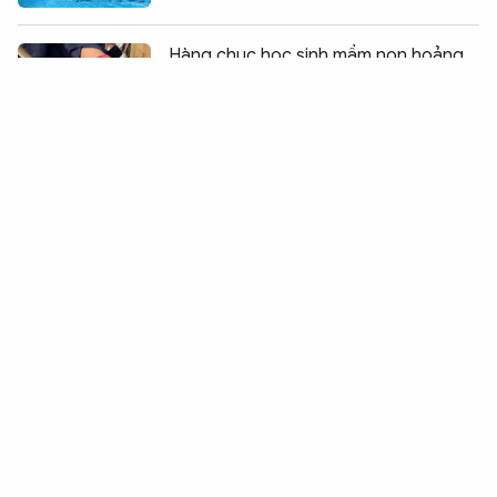
Chia sẻ:
0
Hàng chục học sinh mầm non hoảng
hốt vì bị rắn bò vào trường đe dọa
Xuyên đêm vượt sóng gió cứu nạn 30
ngư dân trên tàu cá bốc cháy trên
biển
Lời chia buồn đến gia đình đồng chí
Vũ Thị Lan Hương
Sân bay Nội Bài điều chỉnh làn đón xe
sau phản ánh của hành khách