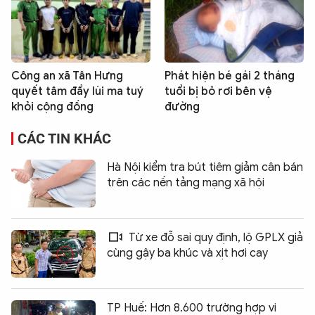
Công an xã Tân Hưng
Phát hiện bé gái 2 tháng
quyết tâm đẩy lùi ma tuý
tuổi bị bỏ rơi bên vệ
khỏi cộng đồng
đường
CÁC TIN KHÁC
Hà Nội kiểm tra bút tiêm giảm cân bán
trên các nền tảng mạng xã hội
Từ xe đỗ sai quy định, lộ GPLX giả
cùng gậy ba khúc và xịt hơi cay
TP Huế: Hơn 8.600 trường hợp vi