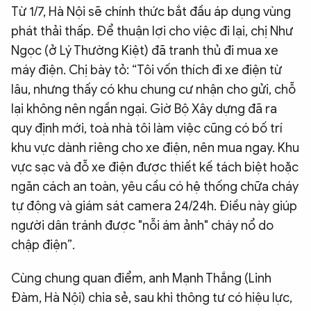
Từ 1/7, Hà Nội sẽ chính thức bắt đầu áp dụng vùng
QUỐC TẾ
phát thải thấp. Để thuận lợi cho việc đi lại, chị Như
Ngọc (ở Lý Thường Kiệt) đã tranh thủ đi mua xe
VĂN HÓA - THỂ THAO
máy điện. Chị bày tỏ: “Tôi vốn thích đi xe điện từ
lâu, nhưng thấy có khu chung cư nhận cho gửi, chỗ
BẠN ĐỌC & CAND
lại không nên ngần ngại. Giờ Bộ Xây dựng đã ra
quy định mới, toà nhà tôi làm việc cũng có bố trí
khu vực dành riêng cho xe điện, nên mua ngay. Khu
ĐA PHƯƠNG TIỆN
vực sạc và đỗ xe điện được thiết kế tách biệt hoặc
eMagazine
Podcast
ngăn cách an toàn, yêu cầu có hệ thống chữa cháy
Video
Ảnh
tự động và giám sát camera 24/24h. Điều này giúp
người dân tránh được "nỗi ám ảnh" cháy nổ do
Infographic
chập điện”.
Chuyên trang
An ninh thế giới
Văn nghệ Công an
Chuyên đề
Cùng chung quan điểm, anh Mạnh Thắng (Linh
Đàm, Hà Nội) chia sẻ, sau khi thông tư có hiệu lực,