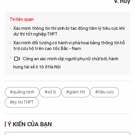
V. Huy
Tin liên quan
Xác minh thông tin thí sinh bị tác động tâm lý tiêu cực khi
dự thi tốt nghiệp THPT
Xác minh đối tượng có hành vi phá hoại bảng thông tin hỗ
trợ cứu hộ trên cao tốc Bắc - Nam
Công an xác minh clip người phụ nữ chửi bới, hành
hung tài xế ô tô ở Hà Nội
#quảng ninh
#xử lý
#giám thị
#tiêu cực
#kỳ thi THPT
Ý KIẾN CỦA BẠN