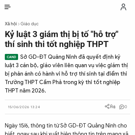
VI
VI
EN
Xã hội
Giáo dục
THỜI SỰ
Kỷ luật 3 giám thị bị tố "hỗ trợ"
thí sinh thi tốt nghiệp THPT
CHỐNG DIỄN BIẾN HÒA BÌNH
Sở GD-ĐT Quảng Ninh đã quyết định kỷ
luật 3 cán bộ, giáo viên liên quan vụ việc giám thị
CÔNG AN TRONG LÒNG DÂN
bị phản ánh có hành vi hỗ trợ thí sinh tại điểm thi
Trường THPT Cẩm Phả trong kỳ thi tốt nghiệp
XÃ HỘI
THPT năm 2026.
PHÁP LUẬT
0
15/06/2026 13:24
CÔNG NGHỆ
Ngày 15/6, thông tin từ Sở GD-ĐT Quảng Ninh cho
biết, ngay sau khi xuất hiện thông tin trên mạng xã