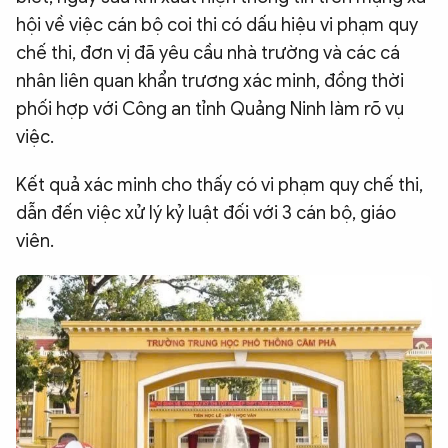
hội về việc cán bộ coi thi có dấu hiệu vi phạm quy
QUỐC TẾ
chế thi, đơn vị đã yêu cầu nhà trường và các cá
nhân liên quan khẩn trương xác minh, đồng thời
VĂN HÓA - THỂ THAO
phối hợp với Công an tỉnh Quảng Ninh làm rõ vụ
việc.
BẠN ĐỌC & CAND
Kết quả xác minh cho thấy có vi phạm quy chế thi,
dẫn đến việc xử lý kỷ luật đối với 3 cán bộ, giáo
ĐA PHƯƠNG TIỆN
viên.
eMagazine
Podcast
Video
Ảnh
Infographic
Chuyên trang
An ninh thế giới
Văn nghệ Công an
Chuyên đề