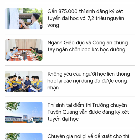
Gần 875.000 thí sinh đăng ký xét
tuyển đại học với 7,2 triệu nguyện
vọng
Ngành Giáo dục và Công an chung
tay ngăn chặn bạo lực học đường
Không yêu cầu người học liên thông
học lại các nội dung đã được công
nhận
Thí sinh tại điểm thi Trường chuyên
Tuyên Quang vẫn được đăng ký xét
tuyển đại học
Chuyên gia nói gì về đề xuất cho thí