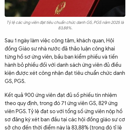
Tỷ lệ các ứng viên đạt tiêu chuẩn chức danh GS, PGS năm 2025 là
83,88%.
Sau 1 ngày làm việc công tâm, khách quan, Hội
đồng Giáo sư nhà nước đã thảo luận công khai
từng hồ sơ ứng viên, bầu ban kiểm phiếu và tiến
hành bỏ phiếu đối với danh sách ứng viên đủ điều
kiện được xét công nhận đạt tiêu chuẩn chức danh
GS, PGS.
Kết quả 900 ứng viên đạt đủ số phiếu tín nhiệm
theo quy định, trong đó 71 ứng viên GS, 829 ứng
viên PGS. Tỷ lệ đạt so với tổng số ứng viên nộp hồ
sơ đăng ký xét ban đầu tại các hội đồng giáo sư cơ
sở cho đến thời điểm này là 83,88% (trong đó tỉ lệ