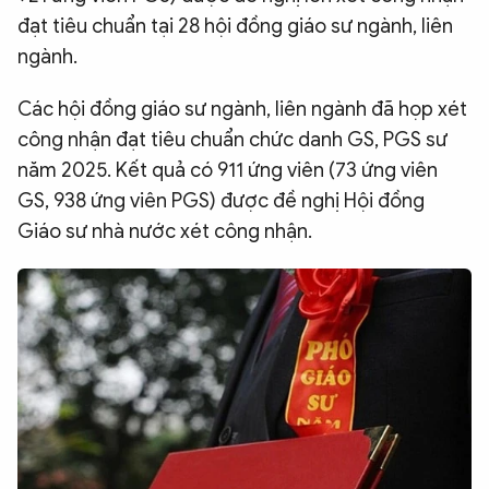
đạt tiêu chuẩn tại 28 hội đồng giáo sư ngành, liên
ngành.
Các hội đồng giáo sư ngành, liên ngành đã họp xét
công nhận đạt tiêu chuẩn chức danh GS, PGS sư
năm 2025. Kết quả có 911 ứng viên (73 ứng viên
GS, 938 ứng viên PGS) được đề nghị Hội đồng
Giáo sư nhà nước xét công nhận.