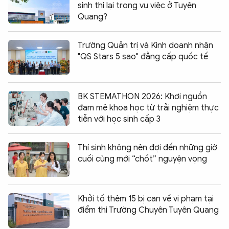
sinh thi lại trong vụ việc ở Tuyên
Quang?
Trường Quản trị và Kinh doanh nhận
"QS Stars 5 sao" đẳng cấp quốc tế
BK STEMATHON 2026: Khơi nguồn
đam mê khoa học từ trải nghiệm thực
tiễn với học sinh cấp 3
Thí sinh không nên đợi đến những giờ
cuối cùng mới “chốt” nguyện vọng
Khởi tố thêm 15 bị can về vi phạm tại
điểm thi Trường Chuyên Tuyên Quang