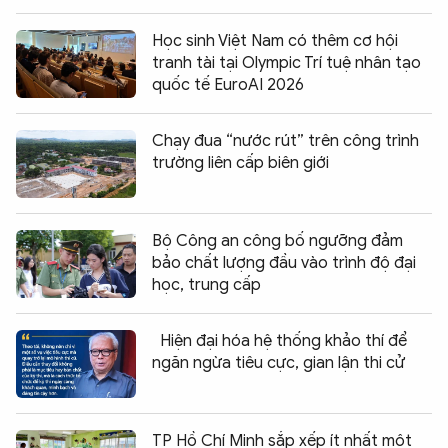
Học sinh Việt Nam có thêm cơ hội
tranh tài tại Olympic Trí tuệ nhân tạo
quốc tế EuroAI 2026
Chạy đua “nước rút” trên công trình
trường liên cấp biên giới
Bộ Công an công bố ngưỡng đảm
bảo chất lượng đầu vào trình độ đại
học, trung cấp
Hiện đại hóa hệ thống khảo thí để
ngăn ngừa tiêu cực, gian lận thi cử
TP Hồ Chí Minh sắp xếp ít nhất một