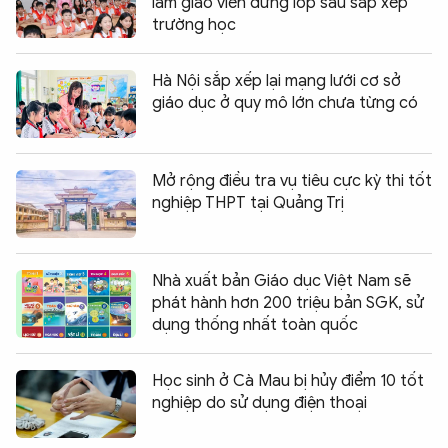
làm giáo viên đứng lớp sau sắp xếp
trường học
Hà Nội sắp xếp lại mạng lưới cơ sở
giáo dục ở quy mô lớn chưa từng có
Mở rộng điều tra vụ tiêu cực kỳ thi tốt
nghiệp THPT tại Quảng Trị
Nhà xuất bản Giáo dục Việt Nam sẽ
phát hành hơn 200 triệu bản SGK, sử
dụng thống nhất toàn quốc
Học sinh ở Cà Mau bị hủy điểm 10 tốt
nghiệp do sử dụng điện thoại