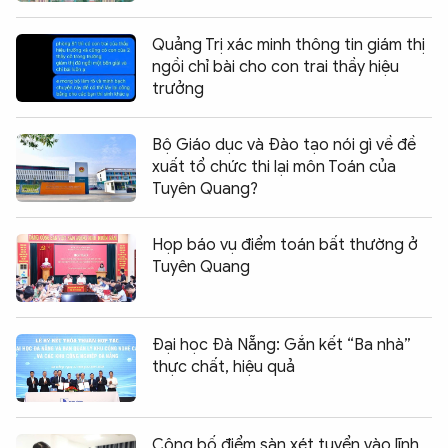
Quảng Trị xác minh thông tin giám thị
ngồi chỉ bài cho con trai thầy hiệu
trưởng
Bộ Giáo dục và Đào tạo nói gì về đề
xuất tổ chức thi lại môn Toán của
Tuyên Quang?
Họp báo vụ điểm toán bất thường ở
Tuyên Quang
Đại học Đà Nẵng: Gắn kết “Ba nhà”
thực chất, hiệu quả
Công bố điểm sàn xét tuyển vào lĩnh