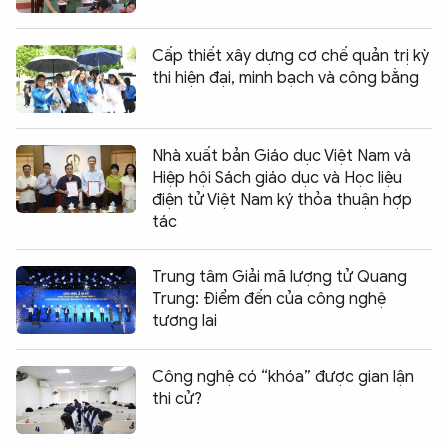
Cấp thiết xây dựng cơ chế quản trị kỳ
thi hiện đại, minh bạch và công bằng
Nhà xuất bản Giáo dục Việt Nam và
Hiệp hội Sách giáo dục và Học liệu
điện tử Việt Nam ký thỏa thuận hợp
tác
Trung tâm Giải mã lượng tử Quang
Trung: Điểm đến của công nghệ
tương lai
Công nghệ có “khóa” được gian lận
thi cử?