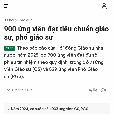
VI
VI
EN
Xã hội
Giáo dục
THỜI SỰ
900 ứng viên đạt tiêu chuẩn giáo
sư, phó giáo sư
CHỐNG DIỄN BIẾN HÒA BÌNH
Theo báo cáo của Hội đồng Giáo sư nhà
nước, năm 2025, có 900 ứng viên đạt đủ số
CÔNG AN TRONG LÒNG DÂN
phiếu tín nhiệm theo quy định, trong đó 71 ứng
viên Giáo sư (GS) và 829 ứng viên Phó Giáo
XÃ HỘI
sư (PGS).
PHÁP LUẬT
0
03/11/2025 12:15
CÔNG NGHỆ
Năm 2024, cả nước có 1.033 ứng viên GS, PGS