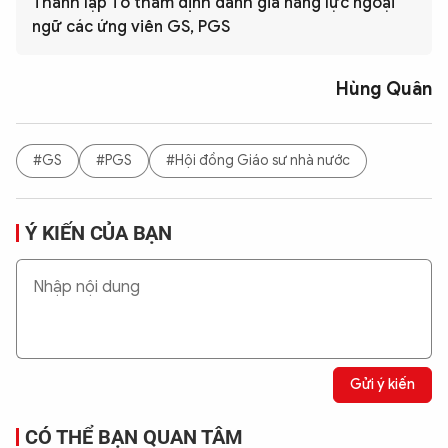
Thành lập Tổ thẩm định đánh giá năng lực ngoại
ngữ các ứng viên GS, PGS
Hùng Quân
#GS
#PGS
#Hội đồng Giáo sư nhà nước
Ý KIẾN CỦA BẠN
Gửi ý kiến
CÓ THỂ BẠN QUAN TÂM