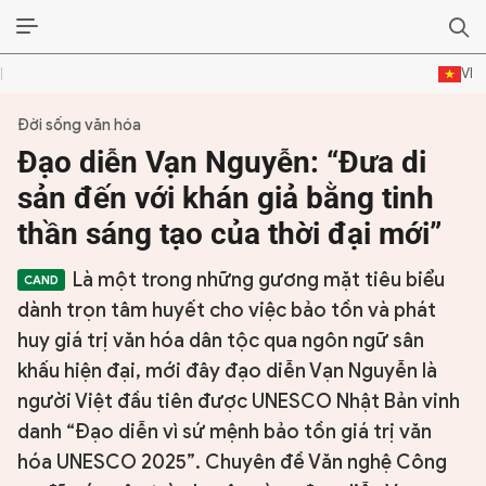
VI
Đời sống văn hóa
ĐỜI SỐNG VĂN HÓA
Đạo diễn Vạn Nguyễn: “Đưa di
TƯ LIỆU VĂN HÓA
sản đến với khán giả bằng tinh
thần sáng tạo của thời đại mới”
LÝ LUẬN
Là một trong những gương mặt tiêu biểu
THƠ
dành trọn tâm huyết cho việc bảo tồn và phát
TRUYỀN THỐNG
huy giá trị văn hóa dân tộc qua ngôn ngữ sân
khấu hiện đại, mới đây đạo diễn Vạn Nguyễn là
TRUYỆN
người Việt đầu tiên được UNESCO Nhật Bản vinh
danh “Đạo diễn vì sứ mệnh bảo tồn giá trị văn
DIỄN ĐÀN
hóa UNESCO 2025”. Chuyên đề Văn nghệ Công
CHUYÊN TRANG