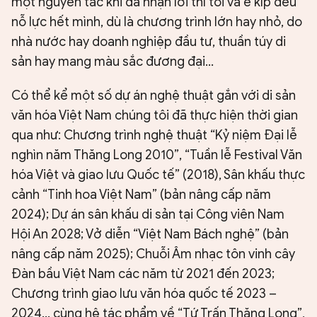
một nguyên tắc khi đã nhận lời thì tôi và ê kíp đều
nỗ lực hết mình, dù là chương trình lớn hay nhỏ, do
nhà nước hay doanh nghiệp đầu tư, thuần túy di
sản hay mang màu sắc đương đại...
Có thể kể một số dự án nghệ thuật gắn với di sản
văn hóa Việt Nam chúng tôi đã thực hiện thời gian
qua như: Chương trình nghệ thuật “Kỷ niệm Đại lễ
nghìn năm Thăng Long 2010”, “Tuần lễ Festival Văn
hóa Việt và giao lưu Quốc tế” (2018), Sân khấu thực
cảnh “Tinh hoa Việt Nam” (bản nâng cấp năm
2024); Dự án sân khấu di sản tại Công viên Nam
Hội An 2028; Vở diễn “Việt Nam Bách nghệ” (bản
nâng cấp năm 2025); Chuỗi Âm nhạc tôn vinh cây
Đàn bầu Việt Nam các năm từ 2021 đến 2023;
Chương trình giao lưu văn hóa quốc tế 2023 –
2024… cùng hệ tác phẩm về “Tứ Trấn Thăng Long”,