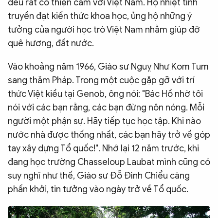
đều rất có thiện cảm với Việt Nam. Họ nhiệt tình
truyền đạt kiến thức khoa học, ủng hộ những ý
tưởng của người học trò Việt Nam nhằm giúp đỡ
quê hương, đất nước.
Vào khoảng năm 1966, Giáo sư Nguỵ Như Kom Tum
sang thăm Pháp. Trong một cuộc gặp gỡ với trí
thức Việt kiều tại Genob, ông nói: "Bác Hồ nhờ tôi
nói với các bạn rằng, các bạn đừng nôn nóng. Mỗi
người một phận sự. Hãy tiếp tục học tập. Khi nào
nước nhà được thống nhất, các bạn hãy trở về góp
tay xây dựng Tổ quốc!". Nhớ lại 12 năm trước, khi
đang học trường Chasseloup Laubat mình cũng có
suy nghĩ như thế, Giáo sư Đỗ Đình Chiểu càng
phấn khởi, tin tưởng vào ngày trở về Tổ quốc.