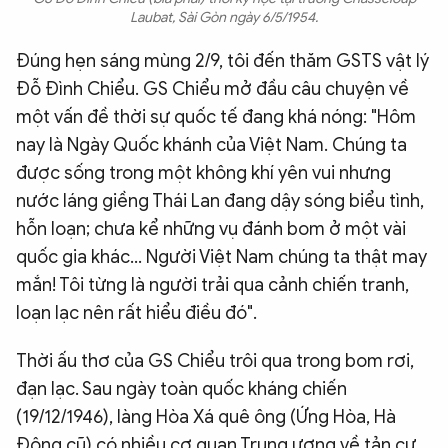
Laubat, Sài Gòn ngày 6/5/1954.
Đúng hẹn sáng mùng 2/9, tôi đến thăm GSTS vật lý
Đỗ Đình Chiểu. GS Chiểu mở đầu câu chuyện về
một vấn đề thời sự quốc tế đang khá nóng: "Hôm
nay là Ngày Quốc khánh của Việt Nam. Chúng ta
được sống trong một không khí yên vui nhưng
nước láng giềng Thái Lan đang dậy sóng biểu tình,
hỗn loạn; chưa kể những vụ đánh bom ở một vài
quốc gia khác... Người Việt Nam chúng ta thật may
mắn! Tôi từng là người trải qua cảnh chiến tranh,
loạn lạc nên rất hiểu điều đó".
Thời ấu thơ của GS Chiểu trôi qua trong bom rơi,
đạn lạc. Sau ngày toàn quốc kháng chiến
(19/12/1946), làng Hòa Xá quê ông (Ứng Hòa, Hà
Đông cũ) có nhiều cơ quan Trung ương về tản cư.