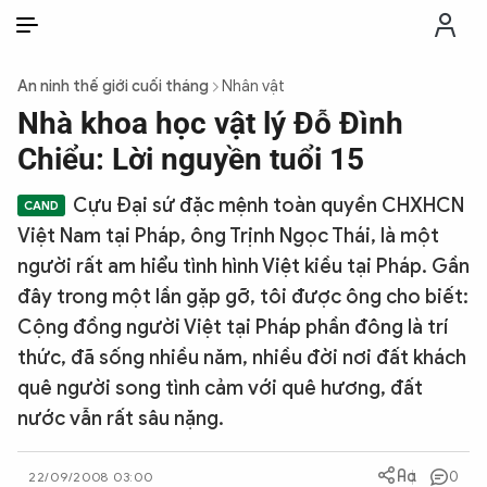
VI
VI
EN
An ninh thế giới cuối tháng
Nhân vật
THỜI SỰ
Nhà khoa học vật lý Đỗ Đình
Chiểu: Lời nguyền tuổi 15
CHỐNG DIỄN BIẾN HÒA BÌNH
Cựu Đại sứ đặc mệnh toàn quyền CHXHCN
Việt Nam tại Pháp, ông Trịnh Ngọc Thái, là một
CÔNG AN TRONG LÒNG DÂN
người rất am hiểu tình hình Việt kiều tại Pháp. Gần
đây trong một lần gặp gỡ, tôi được ông cho biết:
XÃ HỘI
Cộng đồng người Việt tại Pháp phần đông là trí
thức, đã sống nhiều năm, nhiều đời nơi đất khách
PHÁP LUẬT
quê người song tình cảm với quê hương, đất
nước vẫn rất sâu nặng.
CÔNG NGHỆ
0
22/09/2008 03:00