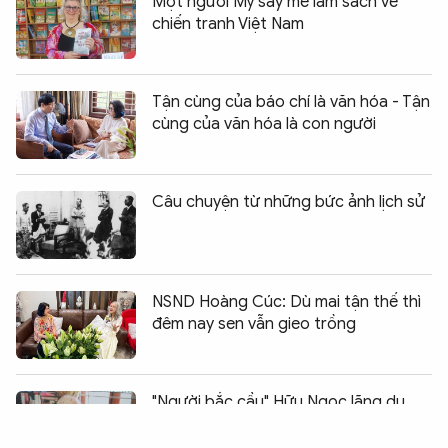
Một người Mỹ say mê làm sách về
chiến tranh Việt Nam
Tận cùng của báo chí là văn hóa - Tận
cùng của văn hóa là con người
Câu chuyện từ những bức ảnh lịch sử
NSND Hoàng Cúc: Dù mai tận thế thì
đêm nay sen vẫn gieo trồng
Chia sẻ:
0
"Người bắc cầu" Hữu Ngọc lãng du
trong văn hóa Việt