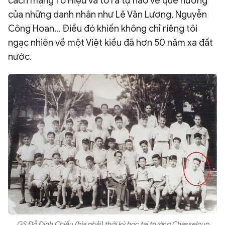
cách mạng Tô Hiệu và tỏ ra tự hào về quê hương
của những danh nhân như Lê Văn Lương, Nguyễn
Công Hoan... Điều đó khiến không chỉ riêng tôi
ngạc nhiên về một Việt kiều đã hơn 50 năm xa đất
nước.
GS Đỗ Đình Chiểu (bìa phải) thời kỳ học tại trường Chasseloup