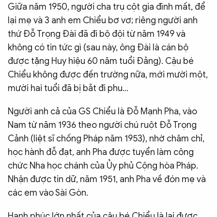
Giữa năm 1950, người cha trụ cột gia đình mất, để
lại mẹ và 3 anh em Chiểu bơ vơ; riêng người anh
thứ Đỗ Trọng Đài đã đi bộ đội từ năm 1949 và
không có tin tức gì (sau này, ông Đài là cán bộ
được tặng Huy hiệu 60 năm tuổi Đảng). Cậu bé
Chiểu không được đến trường nữa, mới mười một,
mười hai tuổi đã bị bắt đi phu...
Người anh cả của GS Chiểu là Đỗ Mạnh Pha, vào
Nam từ năm 1936 theo người chú ruột Đỗ Trọng
Cảnh (liệt sĩ chống Pháp năm 1953), nhờ chăm chỉ,
học hành đỗ đạt, anh Pha được tuyển làm công
chức Nha học chánh của Ủy phủ Cộng hòa Pháp.
Nhận được tin dữ, năm 1951, anh Pha về đón mẹ và
các em vào Sài Gòn.
Hạnh phúc lớn nhất của cậu bé Chiểu là lại được