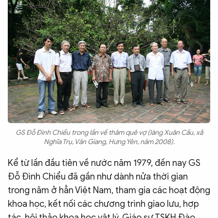
GS Đỗ Đình Chiểu trong lần về thăm quê vợ (làng Xuân Cầu, xã
Nghĩa Trụ, Văn Giang, Hưng Yên, năm 2008).
Kể từ lần đầu tiên về nước năm 1979, đến nay GS
Đỗ Đình Chiểu đã gần như dành nửa thời gian
trong năm ở hẳn Việt Nam, tham gia các hoạt động
khoa học, kết nối các chương trình giao lưu, hợp
tác, hội thảo khoa học vật lý. Giáo sư TSKH Đào