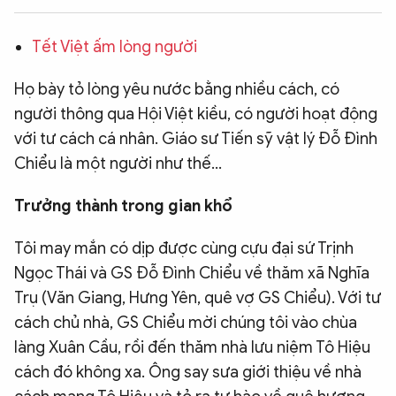
QUỐC TẾ
Tết Việt ấm lòng người
VĂN HÓA - THỂ THAO
Họ bày tỏ lòng yêu nước bằng nhiều cách, có
người thông qua Hội Việt kiều, có người hoạt động
BẠN ĐỌC & CAND
với tư cách cá nhân. Giáo sư Tiến sỹ vật lý Đỗ Đình
Chiểu là một người như thế...
ĐA PHƯƠNG TIỆN
Trưởng thành trong gian khổ
eMagazine
Podcast
Tôi may mắn có dịp được cùng cựu đại sứ Trịnh
Video
Ảnh
Ngọc Thái và GS Đỗ Đình Chiểu về thăm xã Nghĩa
Infographic
Trụ (Văn Giang, Hưng Yên, quê vợ GS Chiểu). Với tư
Chuyên trang
An ninh thế giới
Văn nghệ Công an
cách chủ nhà, GS Chiểu mời chúng tôi vào chùa
Chuyên đề
làng Xuân Cầu, rồi đến thăm nhà lưu niệm Tô Hiệu
cách đó không xa. Ông say sưa giới thiệu về nhà