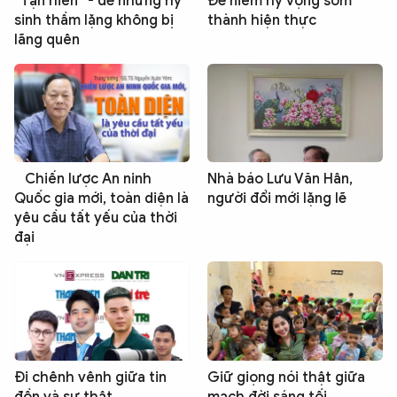
“Tận hiến” - để những hy
Để niềm hy vọng sớm
sinh thầm lặng không bị
thành hiện thực
lãng quên
Chiến lược An ninh
Nhà báo Lưu Văn Hân,
Quốc gia mới, toàn diện là
người đổi mới lặng lẽ
yêu cầu tất yếu của thời
đại
Đi chênh vênh giữa tin
Giữ giọng nói thật giữa
đồn và sự thật
mạch đời sáng tối