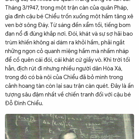
Tháng 3/1947, trong một trận càn của quân Pháp,
gia đình cậu bé Chiểu trốn xuống một hầm tăng xê
ven bờ sông Đáy. Từ sáng đến xẩm tối, tiếng bom
đạn nổ đì đùng khắp nơi. Đói, khát và sự sợ hãi bao
trùm khiến không ai dám ra khỏi hầm, phải ngắt
những ngọn cỏ quanh miệng hầm mà nhấm nháp
để cố quên cái đói, cái khát cứ giầy vò. Khi trời tối
hẳn, địch rút đi nhưng nhiều người dân Hòa Xá,
trong đó có bà nội của Chiểu đã bỏ mình trong
cảnh hoang tàn còn lại sau trận càn quét. Đây là ấn
tượng sâu đậm nhất về chiến tranh đối với cậu bé
Đỗ Đình Chiểu.