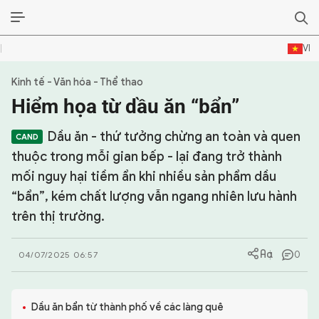
VI
Kinh tế - Văn hóa - Thể thao
SỰ KIỆN & BÌNH LUẬN
Hiểm họa từ dầu ăn “bẩn”
HẬU TRƯỜNG
Dầu ăn - thứ tưởng chừng an toàn và quen
KINH TẾ - VĂN HÓA - THỂ THAO
thuộc trong mỗi gian bếp - lại đang trở thành
mối nguy hại tiềm ẩn khi nhiều sản phẩm dầu
HỒ SƠ MẬT
“bẩn”, kém chất lượng vẫn ngang nhiên lưu hành
trên thị trường.
PHÓNG SỰ
HỒ SƠ INTERPOL
0
04/07/2025 06:57
VỤ ÁN NỔI TIẾNG
Dầu ăn bẩn từ thành phố về các làng quê
TƯ LIỆU