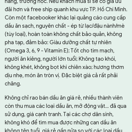
hàng, trường học. Nếu khách mua sỉ sẽ có giá ưu
đãi hơn và free ship quanh khu vực TP. Hồ Chí Minh.
Còn một facebooker khác lại quảng cáo cung cấp
dầu ăn sạch, nguyên chất - ép từ lạc/đậu nành/mè
(tùy loại), hoàn toàn không chất bảo quản, không
pha tạp, đảm bảo: Giàu dưỡng chất tự nhiên
(Omega 3, 6, 9 - Vitamin E); Tốt cho tim mạch,
người ăn kiêng, người lớn tuổi; Không tạo khói,
không khét, không bọt khi chiên xào; hương thơm
dịu nhẹ, món ăn tròn vị. Đặc biệt giá cả rất phải
chăng.
Không chỉ rao bán dầu ăn giá rẻ, nhiều thành viên
còn thu mua các loại dầu ăn, mỡ động vật… đã qua
sử dụng, giá cạnh tranh. Tại các chợ dân sinh,
không khó để tìm mua được những can dầu ăn
không tên tuổi, giá rẻ gần nửa so với các loại dầu