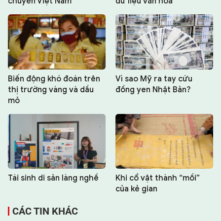
chuyền Việt Nam
dữ liệu văn hóa
Biến động khó đoán trên
Vì sao Mỹ ra tay cứu
thị trường vàng và dầu
đồng yen Nhật Bản?
mỏ
Tái sinh di sản làng nghề
Khi cổ vật thành “mồi”
của kẻ gian
CÁC TIN KHÁC