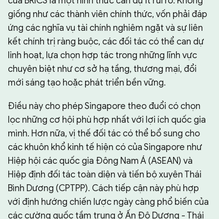
của BRICS là một hình thức can dự ít rủi ro. Không
giống như các thành viên chính thức, vốn phải đáp
ứng các nghĩa vụ tài chính nghiêm ngặt và sự liên
kết chính trị ràng buộc, các đối tác có thể can dự
linh hoạt, lựa chọn hợp tác trong những lĩnh vực
chuyên biệt như cơ sở hạ tầng, thương mại, đổi
mới sáng tạo hoặc phát triển bền vững.
Điều này cho phép Singapore theo đuổi có chọn
lọc những cơ hội phù hợp nhất với lợi ích quốc gia
mình. Hơn nữa, vị thế đối tác có thể bổ sung cho
các khuôn khổ kinh tế hiện có của Singapore như
Hiệp hội các quốc gia Đông Nam Á (ASEAN) và
Hiệp định đối tác toàn diện và tiến bộ xuyên Thái
Bình Dương (CPTPP). Cách tiếp cận này phù hợp
với định hướng chiến lược ngày càng phổ biến của
các cường quốc tầm trung ở Ấn Độ Dương - Thái