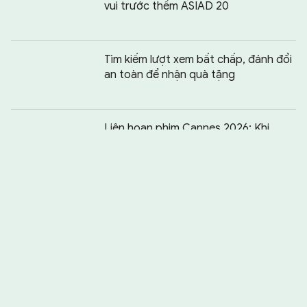
vui trước thềm ASIAD 20
Tìm kiếm lượt xem bất chấp, đánh đổi
an toàn để nhận quà tặng
Chia sẻ:
0
Liên hoan phim Cannes 2026: Khi
Hollywood không còn là “ông kẹ” của
làng điện ảnh
Quyết liệt truy quét lò mổ lậu
Bắn cung Việt Nam giành huy chương
ASIAD có khả thi?