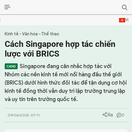
VI
Kinh tế - Văn hóa - Thể thao
SỰ KIỆN & BÌNH LUẬN
Cách Singapore hợp tác chiến
HẬU TRƯỜNG
lược với BRICS
KINH TẾ - VĂN HÓA - THỂ THAO
Singapore đang cân nhắc hợp tác với
Nhóm các nền kinh tế mới nổi hàng đầu thế giới
HỒ SƠ MẬT
(BRICS) dưới hình thức đối tác để tận dụng cơ hội
kinh tế đồng thời vẫn duy trì lập trường trung lập
PHÓNG SỰ
và uy tín trên trường quốc tế.
HỒ SƠ INTERPOL
0
09/06/2025 07:11
VỤ ÁN NỔI TIẾNG
TƯ LIỆU