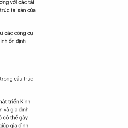
ơng với các tài
rúc tài sản của
hư các công cụ
ính ổn định
trong cấu trúc
hát triển Kinh
n và gia đình
ố có thể gây
giúp gia đình
Tìm kiếm