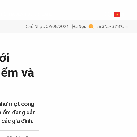
0
THỂ THAO
BẠN ĐỌC & CAND
VI
Chủ Nhật, 09/08/2026
Hà Nội
,
26.3°C - 37.8°C
xăng dầu để đảm bảo an ninh năng lượng quốc gia
Thực hiện Nghị quy
ới
iểm và
 như một công
o hiểm đang dần
 các gia đình.