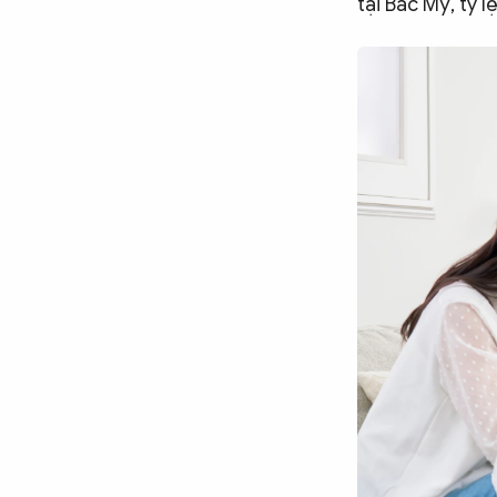
tại Bắc Mỹ, tỷ l
Chuyên trang
An ninh thế giới
Văn nghệ Công an
Chuyên đề