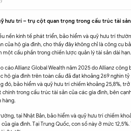
47
ỹ hưu trí – trụ cột quan trọng trong cấu trúc tài sản
iều nền kinh tế phát triển, bảo hiểm và quỹ hưu trí thườ
n của hộ gia đình, cho thấy đây không chỉ là công cụ bả
 một cấu phần trong chiến lược quản lý tài sản dài hạn
o cáo Allianz Global Wealth năm 2025 do Allianz công b
ác hộ gia đình trên toàn cầu đã đạt khoảng 269 nghìn tỷ
g đó, bảo hiểm và quỹ hưu trí chiếm khoảng 25,8%, tr
t chính trong cấu trúc tài sản của các gia đình, bên cạ
n hàng.
rường, tại Nhật Bản, bảo hiểm và quỹ hưu trí chiếm kh
nh của gia đình. Tại Trung Quốc, con số này ở mức 12,5%. 