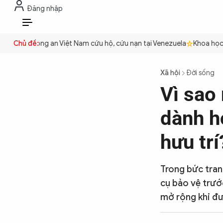
Đăng nhập
THỜI SỰ
CHỐNG DIỄN BIẾN HÒA B
VI
quyền
Chủ đề:
Công an Việt Nam cứu hộ, cứu nạn tại Venezuela
Khoa học cơ
THỜI SỰ
Xã hội
Đời sống
Vì sao 
CHỐNG DIỄN BIẾN HÒA BÌNH
dành h
CÔNG AN TRONG LÒNG DÂN
hưu trí
XÃ HỘI
Trong bức tran
cụ bảo vệ trước
mở rộng khi đư
PHÁP LUẬT