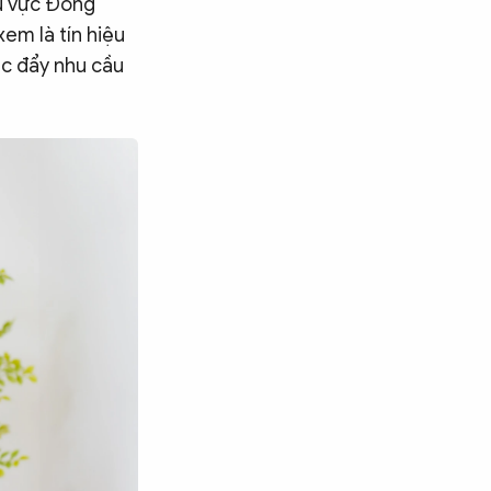
hu vực Đông
em là tín hiệu
úc đẩy nhu cầu