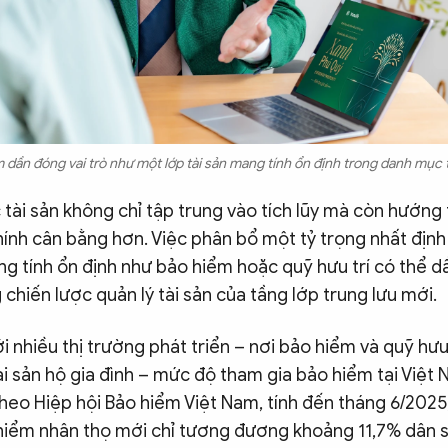
 dần đóng vai trò như một lớp tài sản mang tính ổn định trong danh mục t
c tài sản không chỉ tập trung vào tích lũy mà còn hướng
hính cân bằng hơn. Việc phân bổ một tỷ trọng nhất địn
ng tính ổn định như bảo hiểm hoặc quỹ hưu trí có thể d
chiến lược quản lý tài sản của tầng lớp trung lưu mới.
ới nhiều thị trường phát triển – nơi bảo hiểm và quỹ hư
i sản hộ gia đình – mức độ tham gia bảo hiểm tại Việt
heo Hiệp hội Bảo hiểm Việt Nam, tính đến tháng 6/2025
iểm nhân thọ mới chỉ tương đương khoảng 11,7% dân s