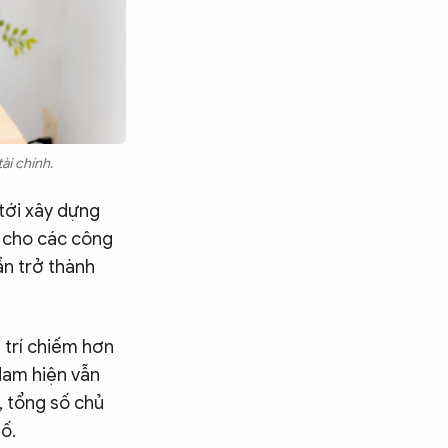
ài chính.
 tới xây dựng
h cho các công
ần trở thành
u trí chiếm hơn
 Nam hiện vẫn
, tổng số chủ
ố.