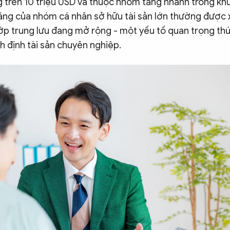
ng trên 10 triệu USD và thuộc nhóm tăng nhanh trong k
ăng của nhóm cá nhân sở hữu tài sản lớn thường được x
lớp trung lưu đang mở rộng - một yếu tố quan trọng th
h định tài sản chuyên nghiệp.