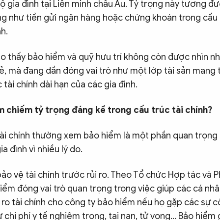
ộ gia đình tại Liên minh châu Âu. Tỷ trọng này tương đư
ng như tiền gửi ngân hàng hoặc chứng khoán trong cấu t
nh.
ho thấy bảo hiểm và quỹ hưu trí không còn được nhìn n
ẻ, mà đang dần đóng vai trò như một lớp tài sản mang t
tài chính dài hạn của các gia đình.
m chiếm tỷ trọng đáng kể trong cấu trúc tài chính?
tài chính thường xem bảo hiểm là một phần quan trọng 
ia đình vì nhiều lý do.
bảo vệ tài chính trước rủi ro. Theo Tổ chức Hợp tác và P
ểm đóng vai trò quan trọng trong việc giúp các cá nhâ
 ro tài chính cho công ty bảo hiểm nếu họ gặp các sự c
ư chi phí y tế nghiêm trọng, tai nạn, tử vong… Bảo hiểm 