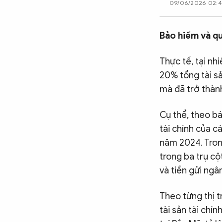
09/06/2026 02:
CÔNG NGHỆ
Bảo hiểm và qu
QUỐC TẾ
Thực tế, tại nh
20% tổng tài sả
VĂN HÓA - THỂ THAO
mà đã trở thành
Cụ thể, theo bá
BẠN ĐỌC & CAND
tài chính của c
năm 2024. Tron
ĐA PHƯƠNG TIỆN
trong ba trụ cộ
và tiền gửi ngâ
eMagazine
Podcast
Video
Ảnh
Theo từng thị t
tài sản tài chí
Infographic