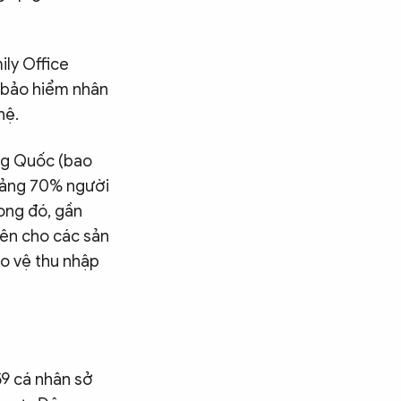
ily Office
 bảo hiểm nhân
hệ.
ung Quốc (bao
oảng 70% người
rong đó, gần
lên cho các sản
o vệ thu nhập
59 cá nhân sở