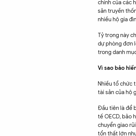
chính của các h
sản truyền thố
nhiều hộ gia đì
Tỷ trọng này c
dự phòng đơn l
trong danh mục 
Vì sao bảo hiể
Nhiều tổ chức 
tài sản của hộ g
Đầu tiên là để 
tế OECD, bảo hi
chuyển giao rủi
tổn thất lớn nh