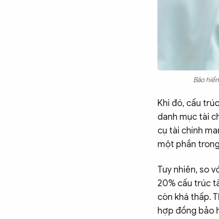
Bảo hiểm
Khi đó, cấu trú
danh mục tài c
cụ tài chính ma
một phần trong 
Tuy nhiên, so v
20% cấu trúc tà
còn khá thấp. T
hợp đồng bảo h