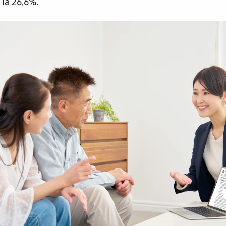
ệ là 26,6%.