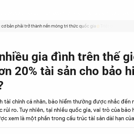
ÌNH
CÔNG AN TRONG LÒNG DÂN
XÃ HỘI
PHÁP LUẬT
QUỐC TẾ
VĂN HÓA - 
 bản phải trở thành nền móng tri thức quốc gia
Triệt để tiết kiệm 
nhiều gia đình trên thế gi
ơn 20% tài sản cho bảo h
?
h tài chính cá nhân, bảo hiểm thường được nhắc đến
 rủi ro. Tuy nhiên, tại nhiều quốc gia, vai trò của bả
ợc xem là một phần trong cấu trúc tài sản dài hạn của