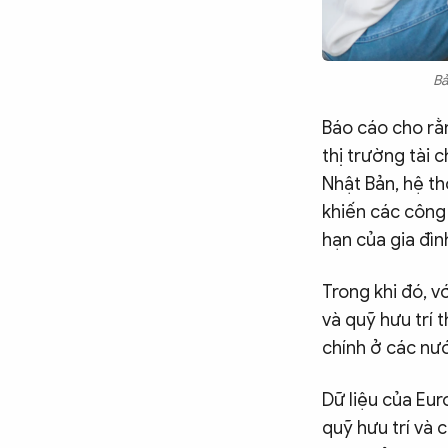
Bả
Báo cáo cho rằn
thị trường tài 
Nhật Bản, hệ th
khiến các công
hạn của gia đìn
Trong khi đó, v
và quỹ hưu trí 
chính ở các nướ
Dữ liệu của Eu
quỹ hưu trí và 