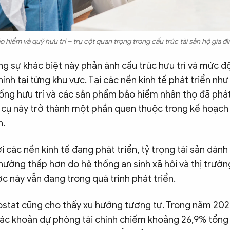
o hiểm và quỹ hưu trí – trụ cột quan trọng trong cấu trúc tài sản hộ gia đì
g sự khác biệt này phản ánh cấu trúc hưu trí và mức độ
chính tại từng khu vực. Tại các nền kinh tế phát triển nh
ống hưu trí và các sản phẩm bảo hiểm nhân thọ đã phát 
 cụ này trở thành một phần quen thuộc trong kế hoạch t
h.
ới các nền kinh tế đang phát triển, tỷ trọng tài sản dàn
thường thấp hơn do hệ thống an sinh xã hội và thị trườ
c này vẫn đang trong quá trình phát triển.
rostat cũng cho thấy xu hướng tương tự. Trong năm 202
các khoản dự phòng tài chính chiếm khoảng 26,9% tổng t