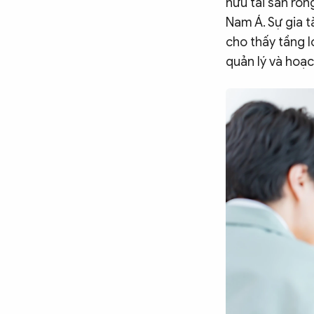
hữu tài sản rò
Nam Á. Sự gia t
cho thấy tầng 
quản lý và hoạc