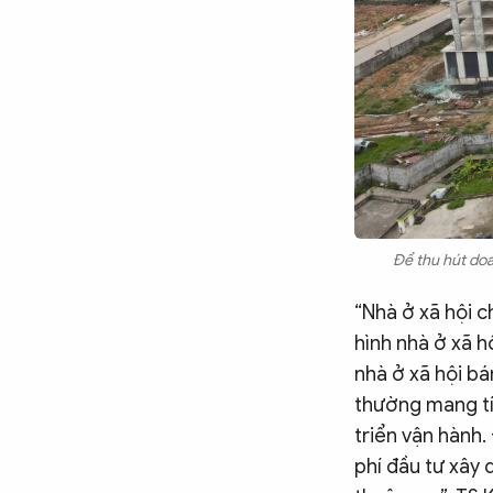
Để thu hút doa
“Nhà ở xã hội c
hình nhà ở xã h
nhà ở xã hội bá
thường mang tín
triển vận hành.
phí đầu tư xây