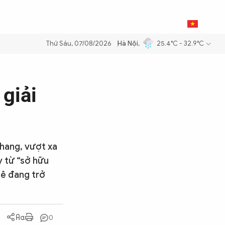
0
THỂ THAO
BẠN ĐỌC & CAND
VI
Thứ Sáu, 07/08/2026
Hà Nội
,
25.4°C - 32.9°C
ng dầu để đảm bảo an ninh năng lượng quốc gia
Thực hiện Nghị quyết
 giải
thang, vượt xa
y từ “sở hữu
uê đang trở
0