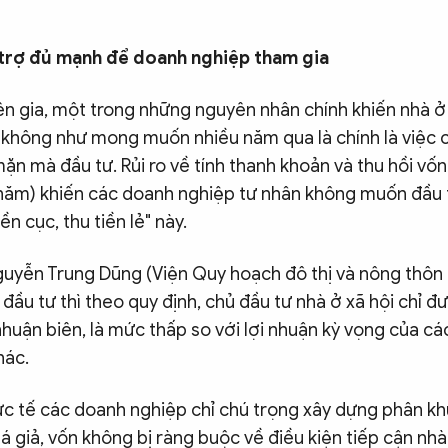
 trợ đủ mạnh để doanh nghiệp tham gia
n gia, một trong những nguyên nhân chính khiến nhà ở 
n không như mong muốn nhiều năm qua là chính là việc
ặn mà đầu tư. Rủi ro về tính thanh khoản và thu hồi v
năm) khiến các doanh nghiệp tư nhân không muốn đầu t
iền cục, thu tiền lẻ" này.
uyễn Trung Dũng (Viện Quy hoạch đô thị và nông thôn q
đầu tư thì theo quy định, chủ đầu tư nhà ở xã hội chỉ 
huận biên, là mức thấp so với lợi nhuận kỳ vọng của các
hác.
ực tế các doanh nghiệp chỉ chú trọng xây dựng phân k
 giả, vốn không bị ràng buộc về điều kiện tiếp cận nhà