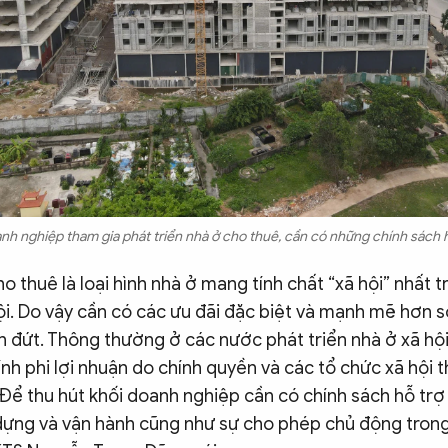
nh nghiệp tham gia phát triển nhà ở cho thuê, cần có những chính sách 
ho thuê là loại hình nhà ở mang tính chất “xã hội” nhất t
ội. Do vậy cần có các ưu đãi đặc biệt và mạnh mẽ hơn so
n đứt. Thông thường ở các nước phát triển nhà ở xã hộ
h phi lợi nhuận do chính quyền và các tổ chức xã hội 
 Để thu hút khối doanh nghiệp cần có chính sách hỗ trợ
 dựng và vận hành cũng như sự cho phép chủ động trong