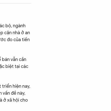
các bộ, ngành
ếp cận nhà ở an
ước đo của tiến
ể bán vẫn cần
ặc biệt tại các
triển hiện nay,
n vấn đề này,
à ở xã hội cho