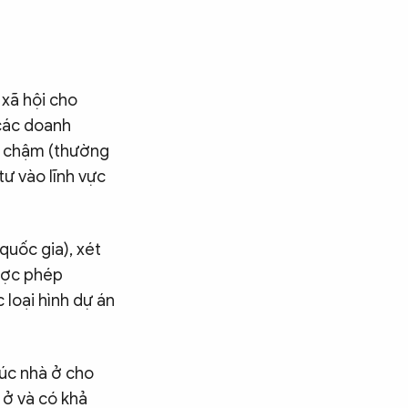
xã hội cho
 các doanh
ốn chậm (thường
ư vào lĩnh vực
uốc gia), xét
được phép
 loại hình dự án
húc nhà ở cho
 ở và có khả