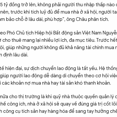
1,5 tỷ đồng trở lên, không phải người thu nhập thấp nào
ên, trước khi tích luỹ đủ để mua nhà ở xã hội, người ta
m bảo chỗ ở lâu dài, phù hợp”, ông Châu phân tích.
heo Phó Chủ tịch Hiệp hội Bất động sản Việt Nam Nguyễ
ở cho thuê mang lại nhiều lợi ích, đa mục tiêu. Trước hế
ội, giúp những người không đủ khả năng tài chính mua 
 định lâu dài.
tế hiện đại, sự dịch chuyển lao động là tất yếu. Hệ thố
giúp người lao động dễ dàng di chuyển theo cơ hội vi
i các khoản nợ mua nhà hay tài sản khó thanh khoản.
n nữa cho thị trường là khi quỹ nhà thuộc quyền quản lý
ế công ích, nhà ở xã hội sẽ quay về đúng giá trị cốt lõi 
nh công cụ tích sản hay hàng hóa để sang tay hưởng ch