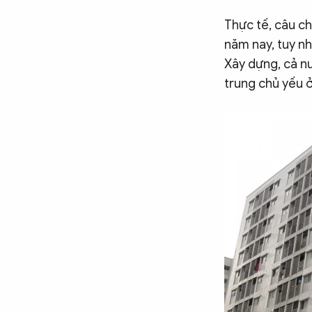
Chuyên trang
An ninh thế giới
Văn nghệ Công an
Chuyên đề
Thực tế, câu ch
năm nay, tuy nh
Xây dựng, cả nư
trung chủ yếu ở