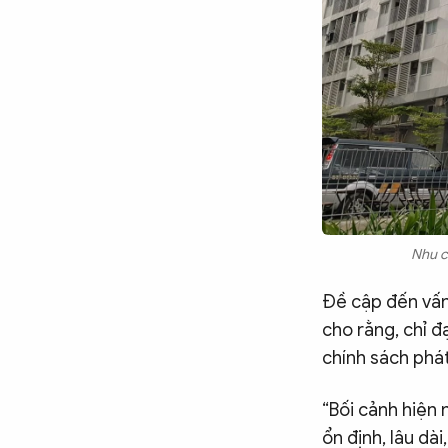
Nhu c
Đề cập đến vấn
cho rằng, chỉ đ
chính sách phát
“Bối cảnh hiện 
ổn định, lâu dà