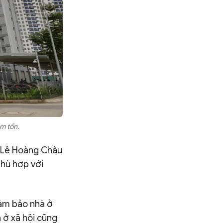
m tốn.
h Lê Hoàng Châu
phù hợp với
đảm bảo nhà ở
à ở xã hội cũng