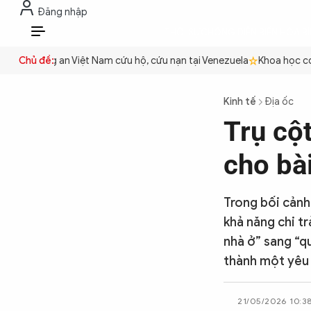
Đăng nhập
THỜI SỰ
CHỐNG DIỄN BIẾN HÒA B
VI
yền
Chủ đề:
Công an Việt Nam cứu hộ, cứu nạn tại Venezuela
Khoa học cơ b
THỜI SỰ
Kinh tế
Địa ốc
Trụ cột
CHỐNG DIỄN BIẾN HÒA BÌNH
cho bà
CÔNG AN TRONG LÒNG DÂN
Trong bối cảnh
khả năng chi tr
XÃ HỘI
nhà ở” sang “q
thành một yêu 
PHÁP LUẬT
21/05/2026 10:3