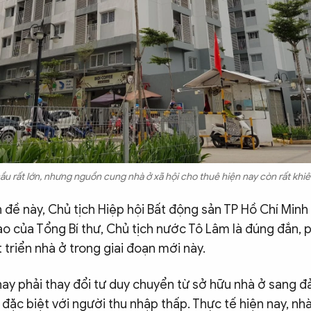
ầu rất lớn, nhưng nguồn cung nhà ở xã hội cho thuê hiện nay còn rất khiê
 đề này, Chủ tịch Hiệp hội Bất động sản TP Hồ Chí Min
ạo của Tổng Bí thư, Chủ tịch nước Tô Lâm là đúng đắn, 
 triển nhà ở trong giai đoạn mới này.
nay phải thay đổi tư duy chuyển từ sở hữu nhà ở sang 
i, đặc biệt với người thu nhập thấp. Thực tế hiện nay, nh