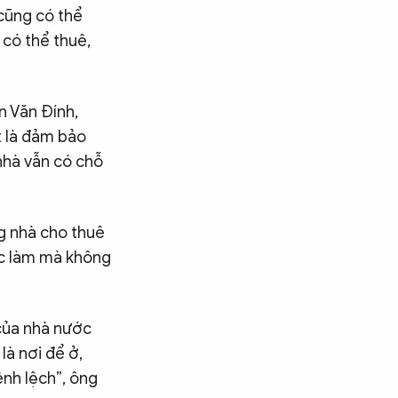
 cũng có thể
 có thể thuê,
n Văn Đính,
t là đảm bảo
nhà vẫn có chỗ
ng nhà cho thuê
ệc làm mà không
 của nhà nước
là nơi để ở,
ênh lệch”, ông
Tìm kiếm