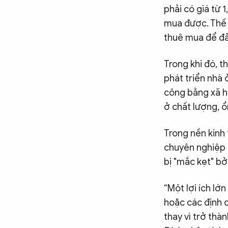
phải có giá từ 
mua được. Thế n
thuê mua để đả
Trong khi đó, t
phát triển nhà 
công bằng xã h
ở chất lượng, ổn
Trong nền kinh 
chuyên nghiệp 
bị "mắc kẹt" bở
“Một lợi ích lớ
hoặc các định ch
thay vì trở thà