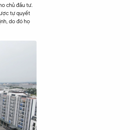
ho chủ đầu tư.
được tự quyết
ịnh, do đó họ