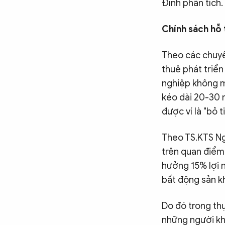
Đính phân tích.
Chính sách hỗ
Theo các chuyê
thuê phát triể
nghiệp không m
kéo dài 20-30 
được ví là "bỏ t
Theo TS.KTS Ng
trên quan điểm 
hưởng 15% lợi n
bất động sản k
Do đó trong th
những người khá