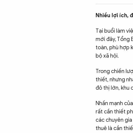
CÔNG NGHỆ
Nhiều lợi ích, 
QUỐC TẾ
Tại buổi làm vi
mới đây, Tổng B
toàn, phù hợp k
VĂN HÓA - THỂ THAO
bộ xã hội.
Trong chiến lượ
BẠN ĐỌC & CAND
thiết, nhưng nh
đô thị lớn, khu
ĐA PHƯƠNG TIỆN
eMagazine
Podcast
Nhấn mạnh của T
rất cần thiết p
Video
Ảnh
các chuyên gia 
Infographic
thuê là cần thi