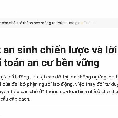
ÌNH
CÔNG AN TRONG LÒNG DÂN
XÃ HỘI
PHÁP LUẬT
QUỐC TẾ
VĂN HÓA - 
ản phải trở thành nền móng tri thức quốc gia
Triệt để tiết kiệm xă
 an sinh chiến lược và lời
i toán an cư bền vững
 giá bất động sản tại các đô thị lớn không ngừng leo 
ả của đại bộ phận người lao động, việc thay đổi tư du
uyền tiếp cận chỗ ở” thông qua loại hình nhà ở cho th
cầu cấp bách.
8