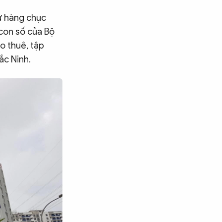
từ hàng chục
 con số của Bộ
o thuê, tập
ắc Ninh.