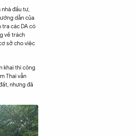
 nhà đầu tư,
 hướng dẫn của
 tra các DA có
g về trách
cơ sở cho việc
n khai thi công
am Thai vẫn
đất, nhưng đã