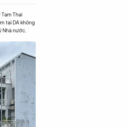
ở Tam Thai
ạm tại DA không
ý Nhà nước.