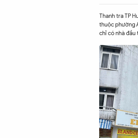
CÔNG NGHỆ
Thanh tra TP Hu
thuộc phường A
QUỐC TẾ
chỉ có nhà đầu
VĂN HÓA - THỂ THAO
BẠN ĐỌC & CAND
ĐA PHƯƠNG TIỆN
eMagazine
Podcast
Video
Ảnh
Infographic