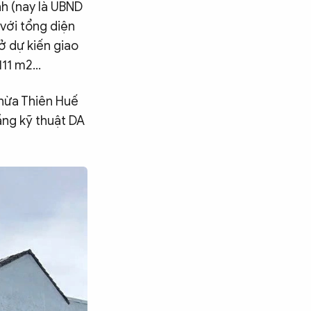
h (nay là UBND
với tổng diện
ở dự kiến giao
.111 m2…
Thừa Thiên Huế
ầng kỹ thuật DA
Tìm kiếm