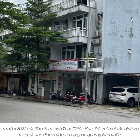
tra năm 2022 của Thanh tra tỉnh Thừa Thiên Huế, DA chỉ mới xác định vi 
tư, chưa xác định rõ lỗi của cơ quan quản lý Nhà nước.