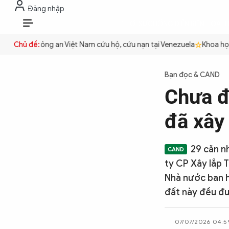
Đăng nhập
THỜI SỰ
CHỐNG DIỄN BIẾN HÒA B
VI
quyền
Chủ đề:
Công an Việt Nam cứu hộ, cứu nạn tại Venezuela
Khoa học cơ
THỜI SỰ
Bạn đọc & CAND
Chưa đ
CHỐNG DIỄN BIẾN HÒA BÌNH
đã xây 
CÔNG AN TRONG LÒNG DÂN
29 căn n
ty CP Xây lắp 
XÃ HỘI
Nhà nước ban h
đất này đều đư
PHÁP LUẬT
07/07/2026 04:5