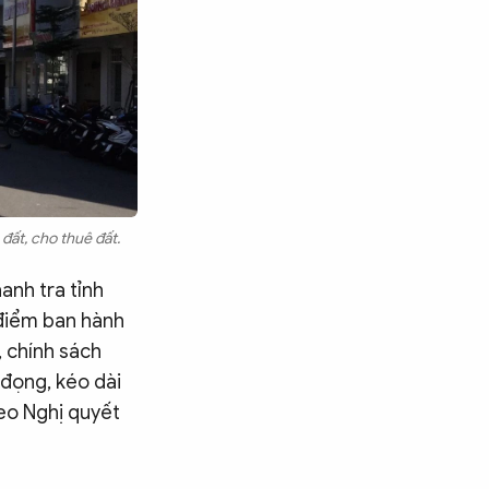
đất, cho thuê đất.
anh tra tỉnh
 điểm ban hành
, chính sách
đọng, kéo dài
eo Nghị quyết