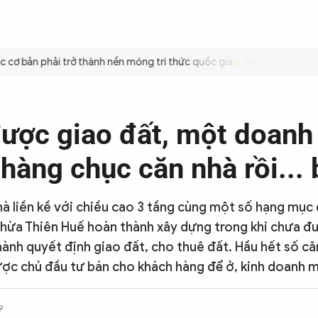
ÌNH
CÔNG AN TRONG LÒNG DÂN
XÃ HỘI
PHÁP LUẬT
QUỐC TẾ
VĂN HÓA - 
 bản phải trở thành nền móng tri thức quốc gia
Triệt để tiết kiệm 
ược giao đất, một doanh
hàng chục căn nhà rồi...
hà liền kề với chiều cao 3 tầng cùng một số hạng mụ
Thừa Thiên Huế hoàn thành xây dựng trong khi chưa đ
ành quyết định giao đất, cho thuê đất. Hầu hết số că
ợc chủ đầu tư bán cho khách hàng để ở, kinh doanh m
9