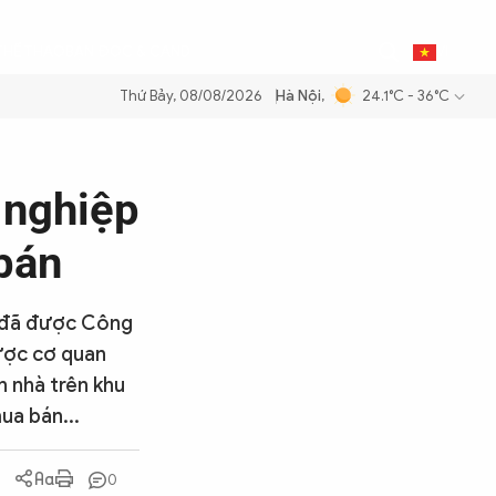
0
THỂ THAO
BẠN ĐỌC & CAND
VI
Thứ Bảy, 08/08/2026
Hà Nội
,
24.1°C - 36°C
xăng dầu để đảm bảo an ninh năng lượng quốc gia
Thực hiện Nghị quy
 nghiệp
 bán
c đã được Công
ược cơ quan
n nhà trên khu
ua bán...
0