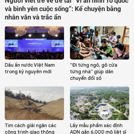
Người viết trẻ về đề tài “Vì an ninh Tổ quốc
QUỐC TẾ
và bình yên cuộc sống”: Kể chuyện bằng
nhân văn và trắc ẩn
VĂN HÓA - THỂ THAO
BẠN ĐỌC & CAND
ĐA PHƯƠNG TIỆN
Dấu ấn nước Việt Nam
“Đi từng ngõ, gõ cửa
trong kỷ nguyên mới
từng nhà” giúp dân
eMagazine
Podcast
chuyển đổi số
Video
Ảnh
Infographic
Chuyên trang
An ninh thế giới
Văn nghệ Công an
Chuyên đề
Tìm cách giải ngân các
Lấy mẫu phẩm xác định
công trình giao thông
ADN gần 6.000 mộ liệt sĩ