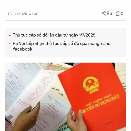
QUỐC TẾ
0
12/12/2025 01:30
VĂN HÓA - THỂ THAO
Thủ tục cấp sổ đỏ lần đầu từ ngày 1/7/2025
BẠN ĐỌC & CAND
Hà Nội tiếp nhận thủ tục cấp sổ đỏ qua mạng xã hội
facebook
ĐA PHƯƠNG TIỆN
eMagazine
Podcast
Video
Ảnh
Infographic
Chuyên trang
An ninh thế giới
Văn nghệ Công an
Chuyên đề