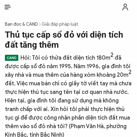
VI
VI
EN
Bạn đọc & CAND
Giải đáp pháp luật
THỜI SỰ
Thủ tục cấp sổ đỏ với diện tích
đất tăng thêm
CHỐNG DIỄN BIẾN HÒA BÌNH
2
Hỏi:
Tôi có thửa đất diện tích 180m
đã
được cấp sổ đỏ năm 1995. Năm 1996, gia đình tôi
CÔNG AN TRONG LÒNG DÂN
2
xây nhà và mua thêm của hàng xóm khoảng 20m
đất. Việc mua bán chỉ có giấy tờ viết tay mà chưa
XÃ HỘI
thực hiện thủ tục sang tên tại cơ quan nhà nước.
Hiện tại, gia đình tôi đang sử dụng mà không
PHÁP LUẬT
tranh chấp với ai. Xin hỏi tôi phải thực hiện thủ
tục gì để được công nhận phần diện tích đất mua
CÔNG NGHỆ
thêm vào sổ đỏ nhà tôi? (Phạm Văn Hà, phường
Kinh Bắc, tỉnh Bắc Ninh)