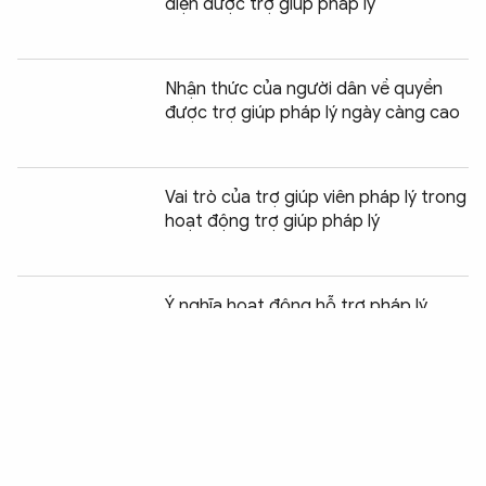
diện được trợ giúp pháp lý
Nhận thức của người dân về quyền
được trợ giúp pháp lý ngày càng cao
Vai trò của trợ giúp viên pháp lý trong
hoạt động trợ giúp pháp lý
Chia sẻ:
0
Ý nghĩa hoạt động hỗ trợ pháp lý
trong công tác cấp giấy khai sinh cho
trẻ em
Quy định về yêu cầu trợ giúp pháp lý