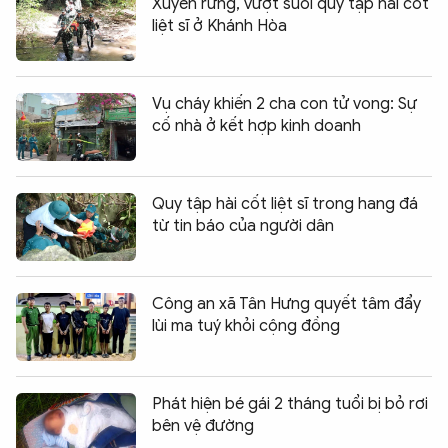
Xuyên rừng, vượt suối quy tập hài cốt
liệt sĩ ở Khánh Hòa
Vụ cháy khiến 2 cha con tử vong: Sự
cố nhà ở kết hợp kinh doanh
Quy tập hài cốt liệt sĩ trong hang đá
từ tin báo của người dân
Công an xã Tân Hưng quyết tâm đẩy
lùi ma tuý khỏi cộng đồng
Phát hiện bé gái 2 tháng tuổi bị bỏ rơi
bên vệ đường