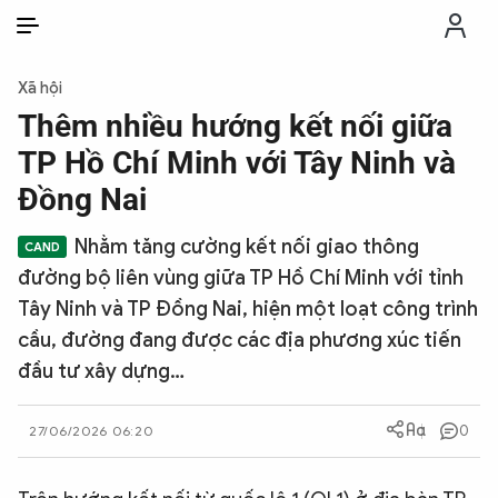
VI
VI
EN
Xã hội
THỜI SỰ
Thêm nhiều hướng kết nối giữa
TP Hồ Chí Minh với Tây Ninh và
CHỐNG DIỄN BIẾN HÒA BÌNH
Đồng Nai
Nhằm tăng cường kết nối giao thông
CÔNG AN TRONG LÒNG DÂN
đường bộ liên vùng giữa TP Hồ Chí Minh với tỉnh
Tây Ninh và TP Đồng Nai, hiện một loạt công trình
XÃ HỘI
cầu, đường đang được các địa phương xúc tiến
đầu tư xây dựng…
PHÁP LUẬT
0
27/06/2026 06:20
CÔNG NGHỆ