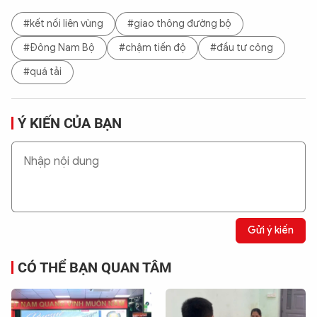
#kết nối liên vùng
#giao thông đường bộ
#Đông Nam Bộ
#chậm tiến độ
#đầu tư công
#quá tải
Ý KIẾN CỦA BẠN
Gửi ý kiến
CÓ THỂ BẠN QUAN TÂM