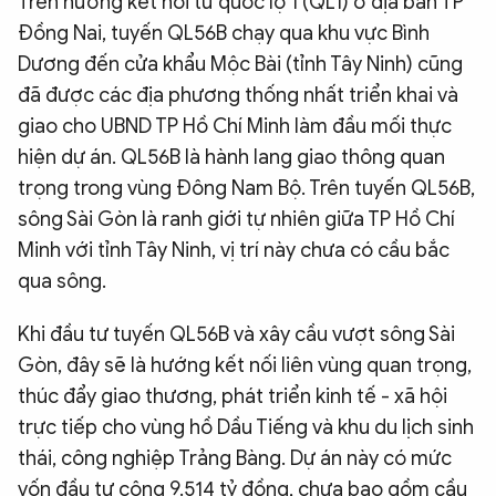
Trên hướng kết nối từ quốc lộ 1 (QL1) ở địa bàn TP
QUỐC TẾ
Đồng Nai, tuyến QL56B chạy qua khu vực Bình
Dương đến cửa khẩu Mộc Bài (tỉnh Tây Ninh) cũng
đã được các địa phương thống nhất triển khai và
VĂN HÓA - THỂ THAO
giao cho UBND TP Hồ Chí Minh làm đầu mối thực
hiện dự án. QL56B là hành lang giao thông quan
BẠN ĐỌC & CAND
trọng trong vùng Đông Nam Bộ. Trên tuyến QL56B,
sông Sài Gòn là ranh giới tự nhiên giữa TP Hồ Chí
ĐA PHƯƠNG TIỆN
Minh với tỉnh Tây Ninh, vị trí này chưa có cầu bắc
eMagazine
Podcast
qua sông.
Video
Ảnh
Khi đầu tư tuyến QL56B và xây cầu vượt sông Sài
Infographic
Gòn, đây sẽ là hướng kết nối liên vùng quan trọng,
thúc đẩy giao thương, phát triển kinh tế - xã hội
Chuyên trang
An ninh thế giới
Văn nghệ Công an
Chuyên đề
trực tiếp cho vùng hồ Dầu Tiếng và khu du lịch sinh
thái, công nghiệp Trảng Bàng. Dự án này có mức
vốn đầu tư công 9.514 tỷ đồng, chưa bao gồm cầu