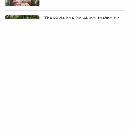
Chia sẻ:
0
Thả kỳ đà hoa 2m về môi trường tự
nhiên
Tìm được thêm nhiều hài cốt liệt sĩ tại
Khu B Công viên Lê Thị Riêng
Khánh thành cầu nông thôn do ca sĩ
Hòa Minzy tài trợ
Kiến nghị gỡ “nút thắt cổ chai” trên
Quốc lộ 1 đoạn qua Lâm Đồng