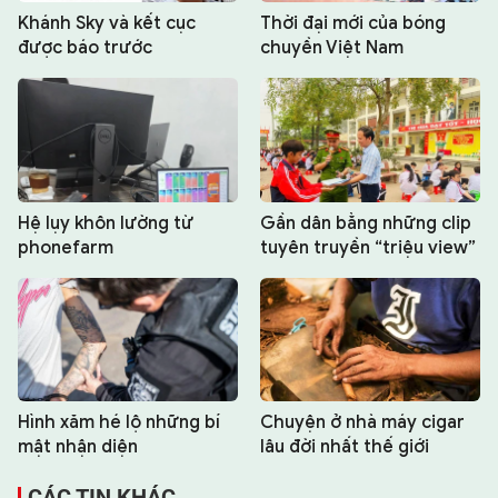
Khánh Sky và kết cục
Thời đại mới của bóng
được báo trước
chuyền Việt Nam
Hệ lụy khôn lường từ
Gần dân bằng những clip
phonefarm
tuyên truyền “triệu view”
Hình xăm hé lộ những bí
Chuyện ở nhà máy cigar
mật nhận diện
lâu đời nhất thế giới
CÁC TIN KHÁC