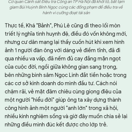
Cơ quan Cảnh sát Điều tra Công an TP Hà Nội đã khởi tố, bắt tạm
giam Bùi Huỳnh Bính Ngọc cùng các đồng phạm để điều tra về
hành vi cưỡng đoạt tài sản
Thực tế, Khá "Bảnh", Phú Lê cũng đi theo lối mòn
triết lý nghĩa tình huynh đệ, điều đó vốn không mới,
nhưng cư dân mạng lại thấy cuốn hút khi xem hình
ảnh 1 người đàn ông với dáng vẻ điềm tĩnh, đã đi
qua nhiều va vấp, đã nếm đủ cay đắng mặn ngọt
của cuộc đời, ngồi giữa không gian sang trọng,
bên những bình sâm Ngọc Linh đắt tiền hoặc trong
các cơ sở kinh doanh do mình đầu tư. Cách nói
chậm rãi, vẻ mặt đăm chiêu cùng giọng điệu của
một người "hiểu đời" giúp ông ta xây dựng thành
công hình ảnh một người "anh lớn" trong xã hội,
nhiều kinh nghiệm sống và giờ đây muốn chia sẻ lại
những điều mình đúc kết được cho lớp trẻ.