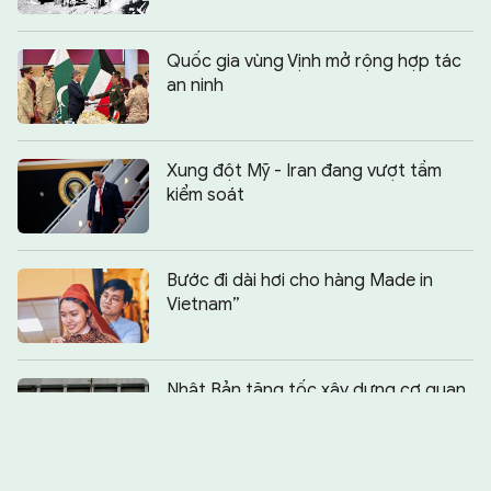
Quốc gia vùng Vịnh mở rộng hợp tác
an ninh
Xung đột Mỹ - Iran đang vượt tầm
kiểm soát
Bước đi dài hơi cho hàng Made in
Vietnam”
Chia sẻ:
0
Nhật Bản tăng tốc xây dựng cơ quan
tình báo quốc gia