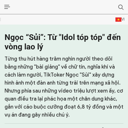
VI
Ngọc “Sủi”: Từ "Idol tóp tóp" đến
SỰ KIỆN & BÌNH LUẬN
vòng lao lý
HẬU TRƯỜNG
Từng thu hút hàng trăm nghìn người theo dõi
KINH TẾ - VĂN HÓA - THỂ THAO
bằng những "bài giảng" về chữ tín, nghĩa khí và
cách làm người, TikToker Ngọc "Sủi" xây dựng
HỒ SƠ MẬT
hình ảnh một đàn anh từng trải trên mạng xã hội.
PHÓNG SỰ
Nhưng phía sau những video triệu lượt xem ấy, cơ
quan điều tra lại phác họa một chân dung khác,
HỒ SƠ INTERPOL
gắn với cáo buộc cưỡng đoạt 6,8 tỷ đồng và một
VỤ ÁN NỔI TIẾNG
vụ án đang gây nhiều chú ý.
TƯ LIỆU