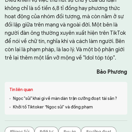
Điều khiến vụ việc thu hút sự chú ý của dư luận
không chỉ là số tiền 6,8 tỉ đồng hay phương thức
hoạt động của nhóm đối tượng, mà còn nằm ở sự
đối lập giữa trên mạng và ngoài đời. Một bên là
người đàn ông thường xuyên xuất hiện trên TikTok
để nói về chữ tín, nghĩa khí và cách làm người. Bên
còn lại là phạm pháp, là lao lý. Và một bộ phận giới
trẻ lại thêm một lần vỡ mộng về "Idol tóp tóp".
Bảo Phương
Tin liên quan
Ngọc "sủi" khai gì về màn dàn trận cưỡng đoạt tài sản ?
Khởi tố Tiktoker “Ngọc sủi” và đồng phạm
#Ngọc Sủi
#đời tư
#vụ án
#cưỡng đoạt