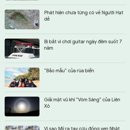
Phát hiện chưa từng có về Người Hạt
dẻ
Bị bắt vì chơi guitar ngày đêm suốt 7
năm
“Bảo mẫu” của rùa biển
Giải mật vũ khí “Vòm Sáng” của Liên
Xô
Vì sao Mỹ ra tay cứu đồng yen Nhật