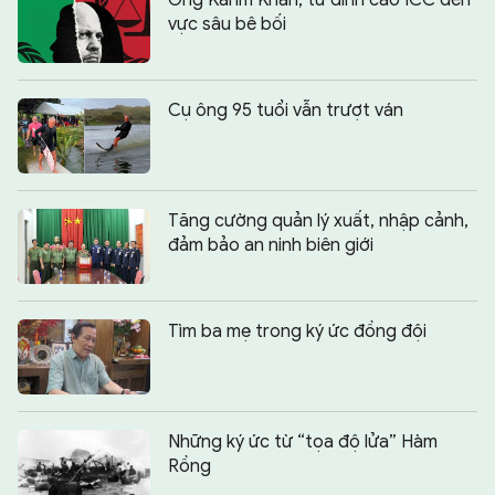
Ông Karim Khan, từ đỉnh cao ICC đến
vực sâu bê bối
Cụ ông 95 tuổi vẫn trượt ván
Tăng cường quản lý xuất, nhập cảnh,
đảm bảo an ninh biên giới
Tìm ba mẹ trong ký ức đồng đội
Những ký ức từ “tọa độ lửa” Hàm
Rồng