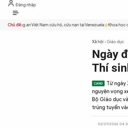
Đăng nhập
THỜI SỰ
CHỐNG DIỄN BIẾN HÒA B
VI
ền
Công an Việt Nam cứu hộ, cứu nạn tại Venezuela
Chủ đề:
Khoa học cơ bả
THỜI SỰ
Xã hội
Giáo dục
Ngày đ
CHỐNG DIỄN BIẾN HÒA BÌNH
Thí sin
CÔNG AN TRONG LÒNG DÂN
Từ ngày 2
nguyện vọng xé
XÃ HỘI
Bộ Giáo dục và
trúng tuyển v
PHÁP LUẬT
02/07/2026 04:3