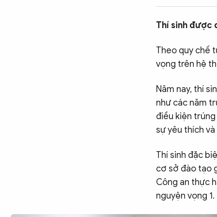
CÔNG NGHỆ
Thí sinh được 
QUỐC TẾ
Theo quy chế t
vọng trên hệ t
VĂN HÓA - THỂ THAO
Năm nay, thí si
như các năm t
điều kiện trúng
BẠN ĐỌC & CAND
sự yêu thích v
ĐA PHƯƠNG TIỆN
Thí sinh đặc bi
eMagazine
Podcast
cơ sở đào tạo g
Công an thực h
Video
Ảnh
nguyện vọng 1.
Infographic