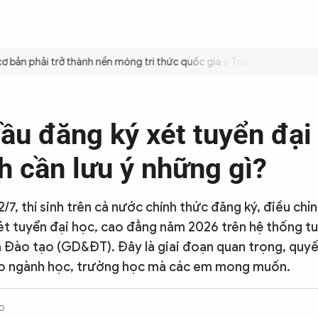
ÌNH
CÔNG AN TRONG LÒNG DÂN
XÃ HỘI
PHÁP LUẬT
QUỐC TẾ
VĂN HÓA - 
n phải trở thành nền móng tri thức quốc gia
Triệt để tiết kiệm xăn
ầu đăng ký xét tuyển đại
h cần lưu ý những gì?
/7, thí sinh trên cả nước chính thức đăng ký, điều chỉ
t tuyển đại học, cao đẳng năm 2026 trên hệ thống tu
 Đào tạo (GD&ĐT). Đây là giai đoạn quan trọng, quyế
ào ngành học, trường học mà các em mong muốn.
0