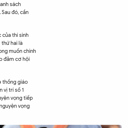
danh sách
. Sau đó, cần
 của thí sinh
thứ hai là
mong muốn chinh
o đảm cơ hội
ệ thống giáo
vị trí số 1
uyện vọng tiếp
ở nguyện vọng