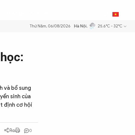
0
THỂ THAO
BẠN ĐỌC & CAND
VI
Thứ Năm, 06/08/2026
Hà Nội
,
25.6°C - 32°C
g dầu để đảm bảo an ninh năng lượng quốc gia
Thực hiện Nghị quyết 
 học:
nh và bổ sung
yển sinh của
t định cơ hội
0