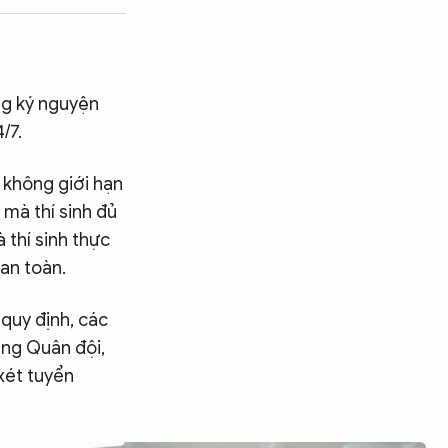
ng ký nguyện
/7.
 không giới hạn
mà thí sinh đủ
 thí sinh thực
an toàn.
 quy định, các
ờng Quân đội,
xét tuyển