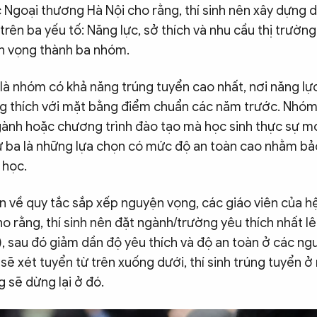
 Ngoại thương Hà Nội cho rằng, thí sinh nên xây dựng 
rên ba yếu tố: Năng lực, sở thích và nhu cầu thị trường
n vọng thành ba nhóm.
à nhóm có khả năng trúng tuyển cao nhất, nơi năng lực
g thích với mặt bằng điểm chuẩn các năm trước. Nhóm 
ành hoặc chương trình đào tạo mà học sinh thực sự 
 ba là
những lựa chọn có mức độ an toàn cao nhằm bả
 học.
n về quy tắc sắp xếp nguyện vọng, các giáo viên của h
rằng, thí sinh nên đặt ngành/trường yêu thích nhất lên 
), sau đó giảm dần độ yêu thích và độ an toàn ở các ng
sẽ xét tuyển từ trên xuống dưới, thí sinh trúng tuyển 
g sẽ dừng lại ở đó.