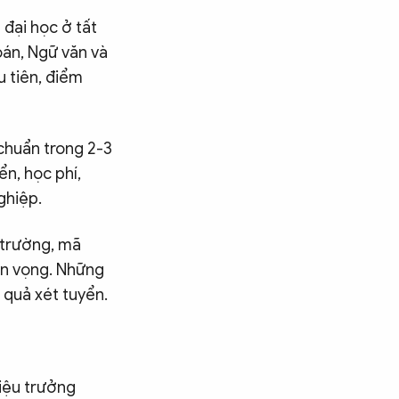
 đại học ở tất
oán, Ngữ văn và
u tiên, điểm
 chuẩn trong 2-3
ển, học phí,
ghiệp.
ã trường, mã
ện vọng. Những
 quả xét tuyển.
Hiệu trưởng
Tìm kiếm