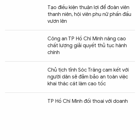
Tạo điều kiện thuận lợi để đoàn viên
thanh niên, hội viên phụ nữ phấn đấu
vươn lên
Công an TP Hồ Chí Minh nâng cao
chất lượng giải quyết thủ tục hành
chính
Chủ tịch tỉnh Sóc Trăng cam kết với
người dân sẽ đảm bảo an toàn việc
khai thác cát làm cao tốc
TP Hồ Chí Minh đối thoại với doanh
nghiệp về chính sách BHXH, BHYT
Đối thoại với Công an xã - Điểm mới
trong đảm bảo ANTT tại cơ sở ở Ninh