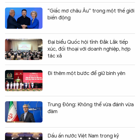
QUỐC TẾ
“Giấc mơ châu Âu” trong một thế giới
biến động
VĂN HÓA - THỂ THAO
Đại biểu Quốc hội tỉnh Đắk Lắk tiếp
BẠN ĐỌC & CAND
xúc, đối thoại với doanh nghiệp, hợp
tác xã
ĐA PHƯƠNG TIỆN
Đi thêm một bước để giữ bình yên
eMagazine
Podcast
Video
Ảnh
Infographic
Trung Đông: Không thể vừa đánh vừa
đàm
Chuyên trang
An ninh thế giới
Văn nghệ Công an
Chuyên đề
Dấu ấn nước Việt Nam trong kỷ