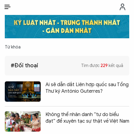
VI
VI
EN
THỜI SỰ
Từ khóa
CHỐNG DIỄN BIẾN HÒA BÌNH
#Đối thoại
Tìm được
229
kết quả
CÔNG AN TRONG LÒNG DÂN
Ai sẽ dẫn dắt Liên hợp quốc sau Tổng
XÃ HỘI
Thư ký António Guterres?
PHÁP LUẬT
Không thể nhân danh “tự do biểu
đạt” để xuyên tạc sự thật về Việt Nam
CÔNG NGHỆ