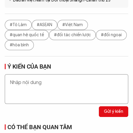
Dấu ấn Việt Nam tại Đối thoại Shangri-La lần thứ 23
#Tô Lâm
#ASEAN
#Việt Nam
#quan hệ quốc tế
#đối tác chiến lược
#đối ngoại
#hòa bình
Ý KIẾN CỦA BẠN
Gửi ý kiến
CÓ THỂ BẠN QUAN TÂM