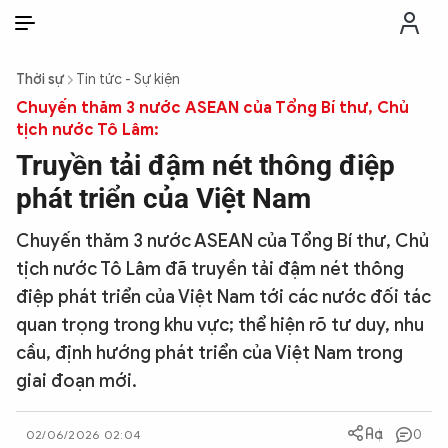
VI
VI
EN
Thời sự
Tin tức - Sự kiện
THỜI SỰ
Chuyến thăm 3 nước ASEAN của Tổng Bí thư, Chủ
tịch nước Tô Lâm:
Truyền tải đậm nét thông điệp
CHỐNG DIỄN BIẾN HÒA BÌNH
phát triển của Việt Nam
CÔNG AN TRONG LÒNG DÂN
Chuyến thăm 3 nước ASEAN của Tổng Bí thư, Chủ
tịch nước Tô Lâm đã truyền tải đậm nét thông
XÃ HỘI
điệp phát triển của Việt Nam tới các nước đối tác
quan trọng trong khu vực; thể hiện rõ tư duy, nhu
PHÁP LUẬT
cầu, định hướng phát triển của Việt Nam trong
giai đoạn mới.
CÔNG NGHỆ
0
02/06/2026 02:04