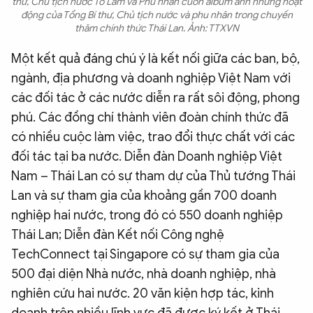
thư, Chủ tịch nước Tô Lâm và Phu nhân cuốn album ảnh những hoạt
động của Tổng Bí thư, Chủ tịch nước và phu nhân trong chuyến
thăm chính thức Thái Lan. Ảnh: TTXVN
Một kết quả đáng chú ý là kết nối giữa các ban, bộ,
ngành, địa phương và doanh nghiệp Việt Nam với
các đối tác ở các nước diễn ra rất sôi động, phong
phú. Các đồng chí thành viên đoàn chính thức đã
có nhiều cuộc làm việc, trao đổi thực chất với các
đối tác tại ba nước. Diễn đàn Doanh nghiệp Việt
Nam – Thái Lan có sự tham dự của Thủ tướng Thái
Lan và sự tham gia của khoảng gần 700 doanh
nghiệp hai nước, trong đó có 550 doanh nghiệp
Thái Lan; Diễn đàn Kết nối Công nghệ
TechConnect tại Singapore có sự tham gia của
500 đại diện Nhà nước, nhà doanh nghiệp, nhà
nghiên cứu hai nước. 20 văn kiện hợp tác, kinh
doanh trên nhiều lĩnh vực đã được ký kết ở Thái