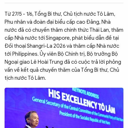
QUỐC TẾ
Từ 27/5 - 1/6, Tổng Bí thư, Chủ tịch nước Tô Lâm,
Phu nhân và đoàn đại biểu cấp cao Đảng, Nhà
VĂN HÓA - THỂ THAO
nước đã có chuyến thăm chính thức Thái Lan, thăm
cấp Nhà nước tới Singapore, phát biểu dẫn đề tại
BẠN ĐỌC & CAND
Đối thoại Shangri-La 2026 và thăm cấp Nhà nước
tới Philippines. Ủy viên Bộ Chính trị, Bộ trưởng Bộ
ĐA PHƯƠNG TIỆN
Ngoại giao Lê Hoài Trung đã có cuộc trả lời phỏng
vấn về kết quả chuyến thăm của Tổng Bí thư, Chủ
eMagazine
Podcast
tịch nước Tô Lâm.
Video
Ảnh
Infographic
Chuyên trang
An ninh thế giới
Văn nghệ Công an
Chuyên đề