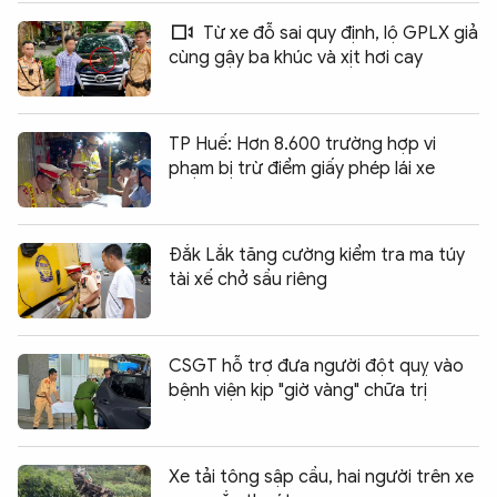
Từ xe đỗ sai quy định, lộ GPLX giả
cùng gậy ba khúc và xịt hơi cay
TP Huế: Hơn 8.600 trường hợp vi
phạm bị trừ điểm giấy phép lái xe
Đắk Lắk tăng cường kiểm tra ma túy
tài xế chở sầu riêng
CSGT hỗ trợ đưa người đột quỵ vào
bệnh viện kịp "giờ vàng" chữa trị
Xe tải tông sập cầu, hai người trên xe