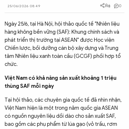
0
25/06/2026 08:49
QUỐC TẾ
Ngày 25/6, tại Hà Nội, hội thảo quốc tế "Nhiên liệu
VĂN HÓA - THỂ THAO
hàng không bền vững (SAF): Khung chính sách và
phát triển thị trường tại ASEAN" được Học viện
BẠN ĐỌC & CAND
Chiến lược, bồi dưỡng cán bộ xây dựng và Trung
tâm Nhiên liệu xanh toàn cầu (GCGF) phối hợp tổ
ĐA PHƯƠNG TIỆN
chức.
eMagazine
Podcast
Việt Nam có khả năng sản xuất khoảng 1 triệu
Video
Ảnh
thùng SAF mỗi ngày
Infographic
Tại hội thảo, các chuyên gia quốc tế đã nhìn nhận,
Chuyên trang
An ninh thế giới
Văn nghệ Công an
Việt Nam hiện là một trong năm quốc gia ASEAN
Chuyên đề
có nguồn nguyên liệu dồi dào cho sản xuất SAF,
bao gồm các phụ phẩm từ lúa gạo (vỏ trấu, rơm