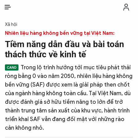
VI
VI
EN
Xã hội
THỜI SỰ
Nhiên liệu hàng không bền vững tại Việt Nam:
Tiềm năng dẫn đầu và bài toán
CHỐNG DIỄN BIẾN HÒA BÌNH
thách thức về kinh tế
Trong lộ trình hướng tới mục tiêu phát thải
CÔNG AN TRONG LÒNG DÂN
ròng bằng 0 vào năm 2050, nhiên liệu hàng không
bền vững (SAF) được xem là giải pháp then chốt
XÃ HỘI
của ngành hàng không toàn cầu. Tại Việt Nam, dù
được đánh giá sở hữu tiềm năng to lớn để trở
PHÁP LUẬT
thành trung tâm sản xuất của khu vực, hành trình
triển khai SAF vẫn đang đối mặt với những rào
CÔNG NGHỆ
cản không nhỏ.