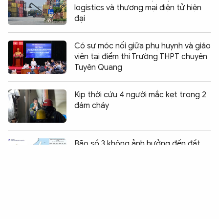
logistics và thương mại điện tử hiện
đại
Có sự móc nối giữa phụ huynh và giáo
viên tại điểm thi Trường THPT chuyên
Tuyên Quang
Kịp thời cứu 4 người mắc kẹt trong 2
đám cháy
Chia sẻ:
0
Bão số 3 không ảnh hưởng đến đất
liền
Tổ chức thi lại tất cả các môn đối với
thí sinh tại Điểm thi Trường THPT
Chuyên Tuyên Quang