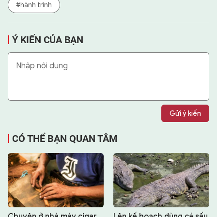
#hành trình
Ý KIẾN CỦA BẠN
Gửi ý kiến
CÓ THỂ BẠN QUAN TÂM
Chuyện ở nhà máy cigar
Lên kế hoạch dùng cá sấu