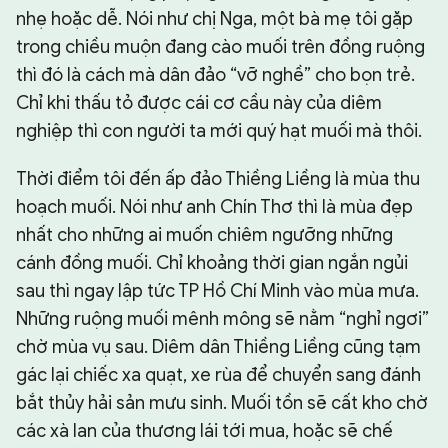
nhẹ hoặc dễ. Nói như chị Nga, một bà mẹ tôi gặp
trong chiều muộn đang cào muối trên đồng ruộng
thì đó là cách mà dân đảo “vỡ nghề” cho bọn trẻ.
Chỉ khi thấu tỏ được cái cơ cầu này của diêm
nghiệp thì con người ta mới quý hạt muối mà thôi.
Thời điểm tôi đến ấp đảo Thiềng Liềng là mùa thu
hoạch muối. Nói như anh Chín Thơ thì là mùa đẹp
nhất cho những ai muốn chiêm ngưỡng những
cánh đồng muối. Chỉ khoảng thời gian ngắn ngủi
sau thì ngay lập tức TP Hồ Chí Minh vào mùa mưa.
Những ruộng muối mênh mông sẽ nằm “nghỉ ngơi”
chờ mùa vụ sau. Diêm dân Thiềng Liềng cũng tạm
gác lại chiếc xa quạt, xe rùa để chuyển sang đánh
bắt thủy hải sản mưu sinh. Muối tồn sẽ cất kho chờ
các xà lan của thương lái tới mua, hoặc sẽ chế