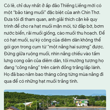
Có lẽ, chỉ duy nhất ở ấp đảo Thiềng Liềng mới có
một “bảo tàng muối” đặc biệt của anh Chín Thơ.
Đưa tôi đi tham quan, anh giải thích cặn kẽ quy
trình để cho ra hạt muối mặn mòi, từ đắp bờ, bơm
nước biển, rải muối giống, cào muối thu hoạch. Để
có hạt muối, sự kỳ công của diêm dân không thể
gói gọn trong cụm từ “một nắng hai sương” được.
Đứng giữa ruộng muối, nhìn nắng chiếu vào tấm
lưng cong oằn của diêm dân, tôi mường tượng họ
đang “cõng nắng” trên cánh đồng trắng lấp lánh.
Họ đã bao năm bao tháng cõng từng mùa nắng đi
qua để có những hạt muối trắng tinh.