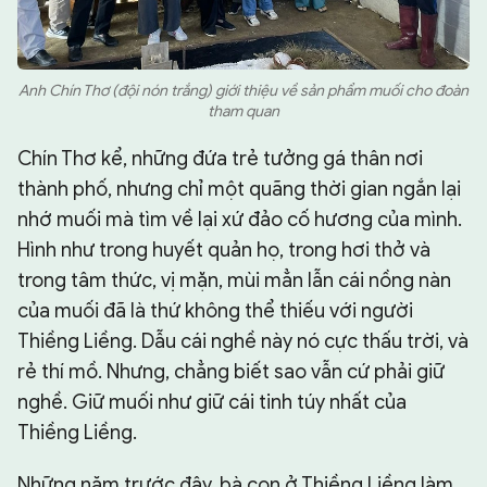
Anh Chín Thơ (đội nón trắng) giới thiệu về sản phẩm muối cho đoàn
tham quan
Chín Thơ kể, những đứa trẻ tưởng gá thân nơi
thành phố, nhưng chỉ một quãng thời gian ngắn lại
nhớ muối mà tìm về lại xứ đảo cố hương của mình.
Hình như trong huyết quản họ, trong hơi thở và
trong tâm thức, vị mặn, mùi mẳn lẫn cái nồng nàn
của muối đã là thứ không thể thiếu với người
Thiềng Liềng. Dẫu cái nghề này nó cực thấu trời, và
rẻ thí mồ. Nhưng, chẳng biết sao vẫn cứ phải giữ
nghề. Giữ muối như giữ cái tinh túy nhất của
Thiềng Liềng.
Những năm trước đây, bà con ở Thiềng Liềng làm