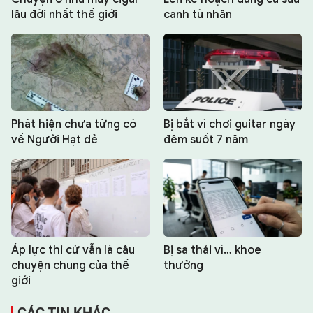
lâu đời nhất thế giới
canh tù nhân
Phát hiện chưa từng có
Bị bắt vì chơi guitar ngày
về Người Hạt dẻ
đêm suốt 7 năm
Áp lực thi cử vẫn là câu
Bị sa thải vì… khoe
chuyện chung của thế
thưởng
giới
CÁC TIN KHÁC