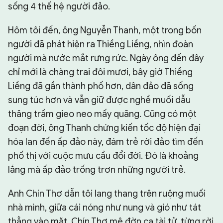
sống 4 thế hệ người đảo.
Hôm tôi đến, ông Nguyễn Thanh, một trong bốn
người đã phát hiện ra Thiềng Liềng, nhìn đoàn
người mà nước mắt rưng rức. Ngày ông đến đây
chỉ mới là chàng trai đôi mươi, bây giờ Thiềng
Liềng đã gần thành phố hơn, dân đảo đã sống
sung túc hơn và vẫn giữ được nghề muối dẫu
thăng trầm gieo neo mấy quãng. Cũng có một
đoạn đời, ông Thanh chứng kiến tốc độ hiện đại
hóa lan đến ấp đảo này, đám trẻ rời đảo tìm đến
phố thị với cuộc mưu cầu đổi đời. Đó là khoảng
lắng mà ấp đảo trống trơn những người trẻ.
Anh Chín Thơ dẫn tôi lang thang trên ruộng muối
nhà mình, giữa cái nóng như nung và gió như tát
thẳng vào mặt. Chín Thơ mê đờn ca tài tử, từng rời