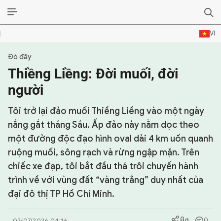
VI
Đó đây
SỰ KIỆN & BÌNH LUẬN
Thiềng Liềng: Đời muối, đời
HẬU TRƯỜNG
người
KINH TẾ - VĂN HÓA - THỂ THAO
Tôi trở lại đảo muối Thiềng Liềng vào một ngày
nắng gắt tháng Sáu. Ấp đảo này nằm dọc theo
HỒ SƠ MẬT
một đường độc đạo hình oval dài 4 km uốn quanh
ruộng muối, sông rạch và rừng ngập mặn. Trên
PHÓNG SỰ
chiếc xe đạp, tôi bắt đầu thả trôi chuyến hành
HỒ SƠ INTERPOL
trình về với vùng đất “vàng trắng” duy nhất của
đại đô thị TP Hồ Chí Minh.
VỤ ÁN NỔI TIẾNG
TƯ LIỆU
0
02/07/2026 04:16