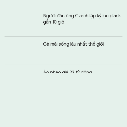
Người đàn ông Czech lập kỷ lục plank
gần 10 giờ
Gà mái sống lâu nhất thế giới
Chia sẻ:
0
Áo phao giá 23 tỷ đồng
92 tuổi vẫn đi giao báo