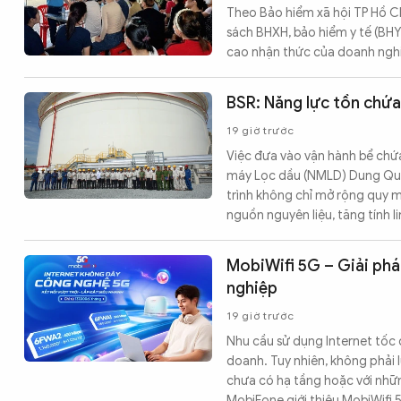
Theo Bảo hiểm xã hội TP Hồ Ch
sách BHXH, bảo hiểm y tế (BH
cao nhận thức của doanh nghiệ
BSR: Năng lực tồn chứ
19 giờ trước
Việc đưa vào vận hành bể chứ
máy Lọc dầu (NMLD) Dung Quấ
trình không chỉ mở rộng quy
nguồn nguyên liệu, tăng tính 
MobiWifi 5G – Giải phá
nghiệp
19 giờ trước
Nhu cầu sử dụng Internet tốc 
doanh. Tuy nhiên, không phải l
chưa có hạ tầng hoặc với nhữn
MobiFone giới thiệu MobiWifi 