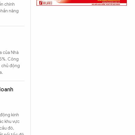
ền chính
 phần nâng
ứa của Nhà
,5%. Công
g chủ động
a.
 doanh
 động kinh
các khu vực
cầu đó,
ết nối tốc độ