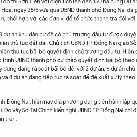
 đô thị Sơn Tiên với diện tích lên đến 150 ha cùng Dự á
ệp Hòa, ngày 25/5 vừa qua UBND thành phố Đồng Nai đã 
rì, phối hợp với các đơn vị để tổ chức thanh tra đối với
3 dự án khu dân cư đã có chủ trương đầu tư được duy
iện thủ tục đất đai, Chủ tịch UBND TP Đồng Nai giao Sở 
iện thủ tục bãi bỏ quyết định chủ trương đầu tư. Hiện 
 trình UBND thành phố dự thảo quyết định bãi bỏ theo c
y dựng đang rà soát bãi bỏ đối với 2 dự án, 6 dự án chủ
và 8 dự án đang tiếp tục rà soát để đề xuất xử lý theo 
ính Đồng Nai, hiện nay địa phương đang tiến hành lập 
. Do vậy Sở Tài Chính kiến nghị UBND TP Đồng Nai chỉ 
n trên.