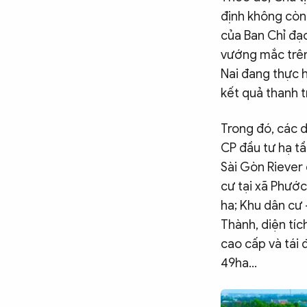
định không còn
CÔNG NGHỆ
của Ban Chỉ đạ
vướng mắc trên 
QUỐC TẾ
Nai đang thực 
kết quả thanh t
VĂN HÓA - THỂ THAO
Trong đó, các d
CP đầu tư hạ tầ
BẠN ĐỌC & CAND
Sài Gòn Riever
cư tại xã Phước
ha; Khu dân cư
ĐA PHƯƠNG TIỆN
Thành, diện tíc
eMagazine
Podcast
cao cấp và tái 
49ha…
Video
Ảnh
Infographic