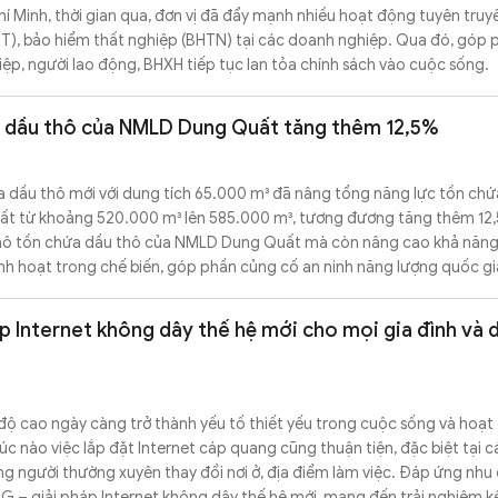
í Minh, thời gian qua, đơn vị đã đẩy mạnh nhiều hoạt động tuyên truy
YT), bảo hiểm thất nghiệp (BHTN) tại các doanh nghiệp. Qua đó, góp
p, người lao động, BHXH tiếp tục lan tỏa chính sách vào cuộc sống.
a dầu thô của NMLD Dung Quất tăng thêm 12,5%
a dầu thô mới với dung tích 65.000 m³ đã nâng tổng năng lực tồn ch
t từ khoảng 520.000 m³ lên 585.000 m³, tương đương tăng thêm 12
 mô tồn chứa dầu thô của NMLD Dung Quất mà còn nâng cao khả năn
linh hoạt trong chế biến, góp phần củng cố an ninh năng lượng quốc gi
p Internet không dây thế hệ mới cho mọi gia đình và
độ cao ngày càng trở thành yếu tố thiết yếu trong cuộc sống và hoạt
úc nào việc lắp đặt Internet cáp quang cũng thuận tiện, đặc biệt tại 
g người thường xuyên thay đổi nơi ở, địa điểm làm việc. Đáp ứng nhu 
5G – giải pháp Internet không dây thế hệ mới, mang đến trải nghiệm k