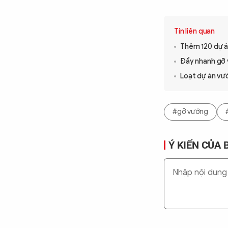
Tin liên quan
Thêm 120 dự á
Đẩy nhanh gỡ 
Loạt dự án vư
#gỡ vướng
Ý KIẾN CỦA 