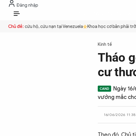
Đăng nhập
THỜI SỰ
CHỐNG DIỄN BIẾN HÒA B
VI
Việt Nam cứu hộ, cứu nạn tại Venezuela
Chủ đề:
Khoa học cơ bản phải trở t
THỜI SỰ
Kinh tế
Tháo g
CHỐNG DIỄN BIẾN HÒA BÌNH
cư thư
CÔNG AN TRONG LÒNG DÂN
Ngày 16/
vướng mắc cho 
XÃ HỘI
16/06/2026 11:38
PHÁP LUẬT
Theo đó, Chủ t