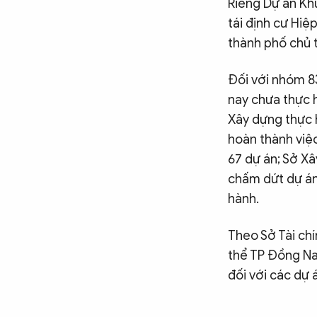
Riêng Dự án Khu
tái định cư Hi
thành phố chủ t
Đối với nhóm 8
nay chưa thực h
Xây dựng thực h
hoàn thành việc
67 dự án; Sở Xâ
chấm dứt dự án 
hành.
Theo Sở Tài ch
thể TP Đồng Nai
đối với các dự á