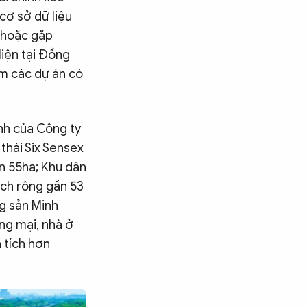
cơ sở dữ liệu
i hoặc gặp
Hiện tại Đồng
ồm các dự án có
ành của Công ty
 thái Six Sensex
n 55ha; Khu dân
ích rộng gần 53
ng sản Minh
ng mại, nhà ở
 tích hơn