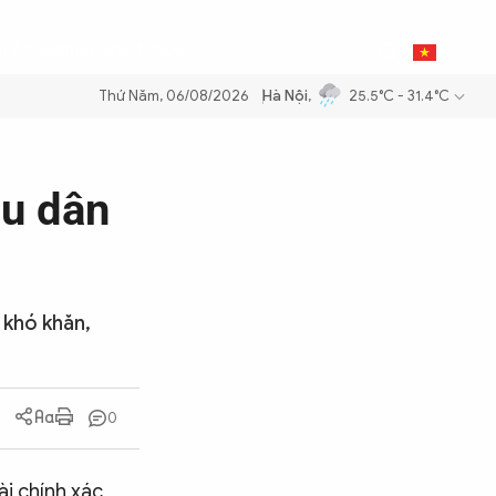
0
THỂ THAO
BẠN ĐỌC & CAND
VI
Thứ Năm, 06/08/2026
Hà Nội
,
25.5°C - 31.4°C
 bảo an ninh năng lượng quốc gia
Thực hiện Nghị quyết Đại hội XIV 
hu dân
 khó khăn,
0
ài chính xác