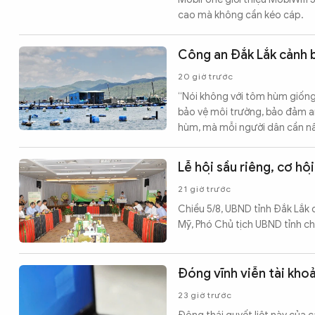
cao mà không cần kéo cáp.
Công an Đắk Lắk cảnh 
20 giờ trước
“Nói không với tôm hùm giống
bảo vệ môi trường, bảo đảm an
hùm, mà mỗi người dân cần nâ
Lễ hội sầu riêng, cơ hộ
21 giờ trước
Chiều 5/8, UBND tỉnh Đắk Lắk 
Mỹ, Phó Chủ tịch UBND tỉnh chủ
Đóng vĩnh viễn tài kho
23 giờ trước