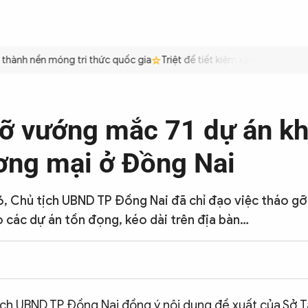
ÌNH
CÔNG AN TRONG LÒNG DÂN
XÃ HỘI
PHÁP LUẬT
QUỐC TẾ
VĂN HÓA - 
hành nền móng tri thức quốc gia
Triệt để tiết kiệm xăng dầu để đảm
ỡ vướng mắc 71 dự án k
ơng mại ở Đồng Nai
6, Chủ tịch UBND TP Đồng Nai đã chỉ đạo việc tháo gỡ
các dự án tồn đọng, kéo dài trên địa bàn…
ịch UBND TP Đồng Nai đồng ý nội dung đề xuất của Sở T