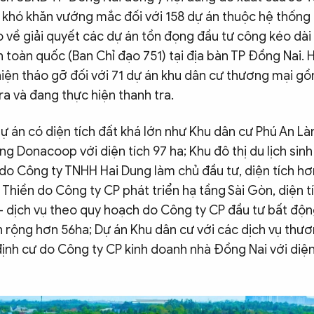
 khó khăn vướng mắc đối với 158 dự án thuộc hệ thống 
o về giải quyết các dự án tồn đọng đầu tư công kéo dà
toàn quốc (Ban Chỉ đạo 751) tại địa bàn TP Đồng Nai. 
hiện tháo gỡ đối với 71 dự án khu dân cư thương mại g
ra và đang thực hiện thanh tra.
ự án có diện tích đất khá lớn như Khu dân cư Phú An L
ng Donacoop với diện tích 97 ha; Khu đô thị du lịch sinh
 do Công ty TNHH Hai Dung làm chủ đầu tư, diện tích hơ
 Thiền do Công ty CP phát triển hạ tầng Sài Gòn, diện t
 - dịch vụ theo quy hoạch do Công ty CP đầu tư bất độ
h rộng hơn 56ha; Dự án Khu dân cư với các dịch vụ thươ
định cư do Công ty CP kinh doanh nhà Đồng Nai với diện