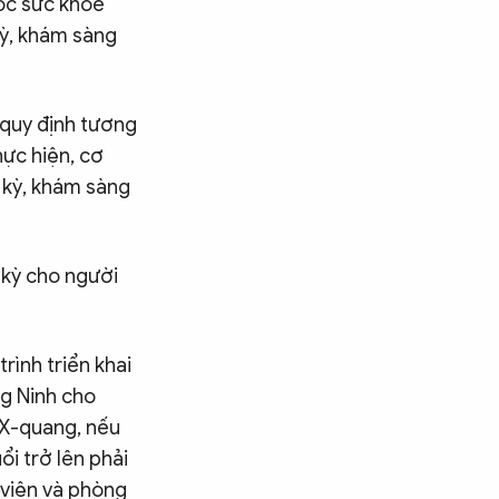
óc sức khỏe
kỳ, khám sàng
 quy định tương
hực hiện, cơ
 kỳ, khám sàng
 kỳ cho người
rình triển khai
ng Ninh cho
y X-quang, nếu
ổi trở lên phải
 viện và phòng