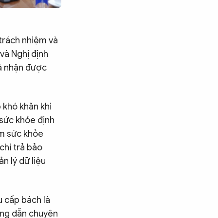
 trách nhiệm và
và Nghị định
 đã nhận được
 khó khăn khi
 sức khỏe định
hám sức khỏe
 chi trả bảo
n lý dữ liệu
u cấp bách là
ướng dẫn chuyên