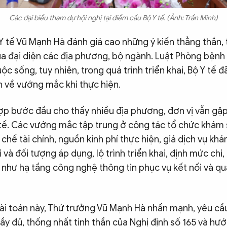
Các đại biểu tham dự hội nghị tại điểm cầu Bộ Y tế. (Ảnh: Trần Minh)
Y tế Vũ Mạnh Hà đánh giá cao những ý kiến thẳng thắn,
ủa đại diện các địa phương, bộ ngành. Luật Phòng bệnh 
uộc sống, tuy nhiên, trong quá trình triển khai, Bộ Y tế
 về vướng mắc khi thực hiện.
ợp bước đầu cho thấy nhiều địa phương, đơn vị vẫn gặp
c tế. Các vướng mắc tập trung ở công tác tổ chức khám
ơ chế tài chính, nguồn kinh phí thực hiện, giá dịch vụ k
 và đối tượng áp dụng, lộ trình triển khai, định mức chi,
 như hạ tầng công nghệ thông tin phục vụ kết nối và quả
bài toán này, Thứ trưởng Vũ Mạnh Hà nhấn mạnh, yêu cầ
ầy đủ, thống nhất tinh thần của Nghị định số 165 và h