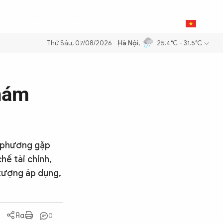
0
THỂ THAO
BẠN ĐỌC & CAND
VI
Thứ Sáu, 07/08/2026
Hà Nội
,
25.4°C - 31.5°C
m xăng dầu để đảm bảo an ninh năng lượng quốc gia
Thực hiện Nghị q
hám
a phương gặp
hế tài chính,
 tượng áp dụng,
0