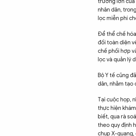
trương lớn của
nhân dân, tron
lọc miễn phí ch
Để thể chế hóa
đối toàn diện về
chế phối hợp v
lọc và quản lý 
Bộ Y tế cũng đ
dân, nhằm tạo c
Tại cuộc họp, n
thực hiện khám
biết, qua rà so
theo quy định h
chụp X-quang, 