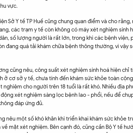
hu vực.
diện Sở Y tế TP Huế cũng chung quan điểm và cho rằng,
ng, các trạm y tế còn không có máy xét nghiệm sinh 
ân, số lượng người là rất lớn, trong khi các bệnh viện
òn đang quá tải khám chữa bệnh thông thường, vì vậy s
ơng cũng nêu, công suất xét nghiệm sinh hoá hiện chỉ t
 ở cơ sở y tế, chưa tính đến khám sức khỏe toàn cộng 
t nghiệm cho người trên 18 tuổi là rất khó. Nhiều địa ph
 động xét nghiệm sàng lọc bệnh lao - phổi, nếu để chụ
ì không đáp ứng đủ.
ng nêu một số khó khăn khi triển khai khám sức khỏe t
ăn về mặt xét nghiệm. Bên cạnh đó, cũng cần Bộ Y tế hư