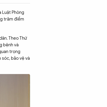
ủa Luật Phòng
àng trăm điểm
 dân. Theo Thứ
g bệnh và
quan trọng
 sóc, bảo vệ và