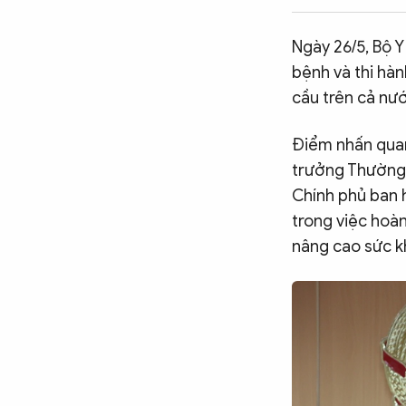
CÔNG NGHỆ
Ngày 26/5, Bộ Y
bệnh và thi hàn
QUỐC TẾ
cầu trên cả nư
Điểm nhấn quan
VĂN HÓA - THỂ THAO
trưởng Thường 
Chính phủ ban 
BẠN ĐỌC & CAND
trong việc hoà
nâng cao sức k
ĐA PHƯƠNG TIỆN
eMagazine
Podcast
Video
Ảnh
Infographic