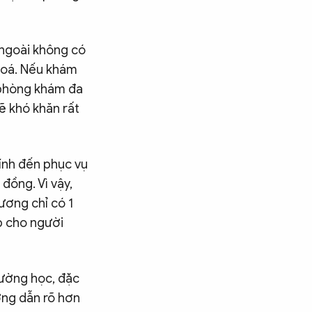
 ngoài không có
hoá. Nếu khám
, phòng khám đa
ẽ khó khăn rất
ính đến phục vụ
đồng. Vì vậy,
ương chỉ có 1
p cho người
rường học, đặc
ớng dẫn rõ hơn
Tìm kiếm