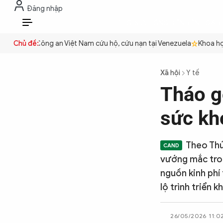
Đăng nhập
THỜI SỰ
CHỐNG DIỄN BIẾN HÒA B
VI
 quyền
Chủ đề:
Công an Việt Nam cứu hộ, cứu nạn tại Venezuela
Khoa học 
THỜI SỰ
Xã hội
Y tế
Tháo g
CHỐNG DIỄN BIẾN HÒA BÌNH
sức kh
CÔNG AN TRONG LÒNG DÂN
Theo Thứ
vướng mắc tron
XÃ HỘI
nguồn kinh phí
lộ trình triển k
PHÁP LUẬT
26/05/2026 11:0