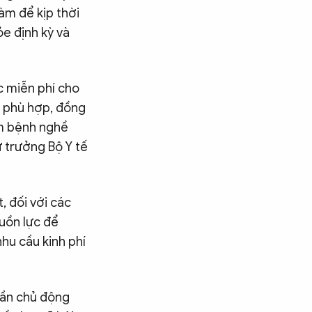
àm để kịp thời
ỏe định kỳ và
c miễn phí cho
n phù hợp, đồng
ám bệnh nghề
ứ trưởng Bộ Y tế
, đối với các
uồn lực để
hu cầu kinh phí
 cần chủ động