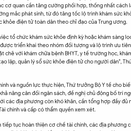
ác cơ quan cần tăng cường phối hợp, thống nhất cách l
ng mắc phát sinh, từ đó tăng tốc lộ trình khám sức kh
c khỏe điện tử toàn dân theo chỉ đạo của Trung ương.
việc tổ chức khám sức khỏe định kỳ hoặc khám sàng lọ
được triển khai theo nhóm đối tượng và lộ trình ưu tiê
hặt chẽ với khám chữa bệnh BHYT, y tế trường học, kh
tạo lập, quản lý sổ sức khỏe điện tử cho người dân", Th
hính và nguồn lực thực hiện, Thứ trưởng Bộ Y tế cho biết
khả năng cân đối ngân sách, đề nghị chủ động bố trí ng
 với các địa phương còn khó khăn, cần tổng hợp đầy đủ n
Tài chính và cấp có thẩm quyền xem xét.
n tiếp tục hoàn thiện cơ chế tài chính, các địa phương