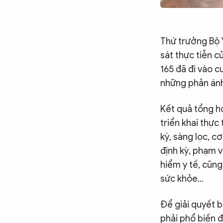
Thứ trưởng Bộ 
sát thực tiễn c
165 đã đi vào c
những phản ánh
Kết quả tổng h
triển khai thự
kỳ, sàng lọc, c
định kỳ, phạm vi
hiểm y tế, cũng
sức khỏe...
Để giải quyết 
phải phổ biến đ