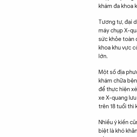
khám đa khoa k
Tương tự, đại 
máy chụp X-qua
sức khỏe toàn d
khoa khu vực c
lớn.
Một số địa phư
khám chữa bệnh
để thực hiện xé
xe X-quang lưu
trên 18 tuổi th
Nhiều ý kiến cũ
biệt là khó kh