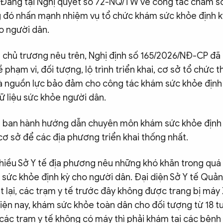
 Đảng tại Nghị quyết số 72-NQ/TW về công tác chăm s
g đó nhấn mạnh nhiệm vụ tổ chức khám sức khỏe định 
o người dân.
 chủ trương nêu trên, Nghị định số 165/2026/NĐ-CP đã
 phạm vi, đối tượng, lộ trình triển khai, cơ sở tổ chức t
à nguồn lực bảo đảm cho công tác khám sức khỏe định
dữ liệu sức khỏe người dân.
ã ban hành hướng dẫn chuyên môn khám sức khỏe định
ơ sở để các địa phương triển khai thống nhất.
hiều Sở Y tế địa phương nêu những khó khăn trong quá t
 sức khỏe định kỳ cho người dân. Đại diện Sở Y tế Quả
át lại, các trạm y tế trước đây không được trang bị má
iện nay, khám sức khỏe toàn dân cho đối tượng từ 18 tu
các trạm y tế không có máy thì phải khám tại các bệnh