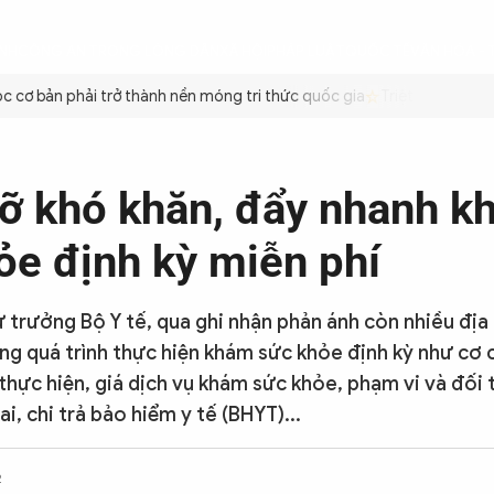
ÌNH
CÔNG AN TRONG LÒNG DÂN
XÃ HỘI
PHÁP LUẬT
QUỐC TẾ
VĂN HÓA - 
cơ bản phải trở thành nền móng tri thức quốc gia
Triệt để tiết kiệ
ỡ khó khăn, đẩy nhanh k
ỏe định kỳ miễn phí
 trưởng Bộ Y tế, qua ghi nhận phản ánh còn nhiều đị
g quá trình thực hiện khám sức khỏe định kỳ như cơ c
 thực hiện, giá dịch vụ khám sức khỏe, phạm vi và đối
hai, chi trả bảo hiểm y tế (BHYT)...
2