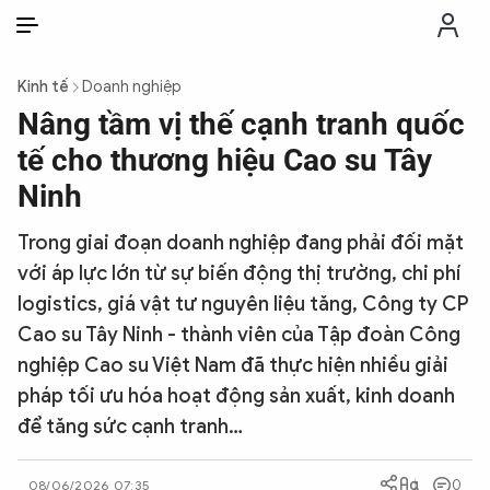
VI
VI
EN
Kinh tế
Doanh nghiệp
THỜI SỰ
Nâng tầm vị thế cạnh tranh quốc
tế cho thương hiệu Cao su Tây
CHỐNG DIỄN BIẾN HÒA BÌNH
Ninh
Trong giai đoạn doanh nghiệp đang phải đối mặt
CÔNG AN TRONG LÒNG DÂN
với áp lực lớn từ sự biến động thị trường, chi phí
logistics, giá vật tư nguyên liệu tăng, Công ty CP
XÃ HỘI
Cao su Tây Ninh - thành viên của Tập đoàn Công
nghiệp Cao su Việt Nam đã thực hiện nhiều giải
PHÁP LUẬT
pháp tối ưu hóa hoạt động sản xuất, kinh doanh
để tăng sức cạnh tranh…
CÔNG NGHỆ
0
08/06/2026 07:35