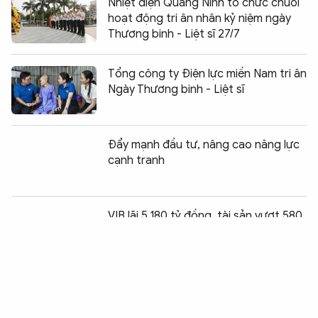
Nhiệt điện Quảng Ninh tổ chức chuỗi
hoạt động tri ân nhân kỷ niệm ngày
Thương binh - Liệt sĩ 27/7
Tổng công ty Điện lực miền Nam tri ân
Ngày Thương binh - Liệt sĩ
Đẩy mạnh đầu tư, nâng cao năng lực
cạnh tranh
Chia sẻ:
0
VIB lãi 5.180 tỷ đồng, tài sản vượt 580
nghìn tỷ trong 6 tháng
Tập đoàn Phượng Hoàng tổ chức
nhiều hoạt động tri ân trong Tháng 7