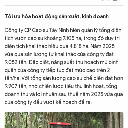
QUỐC TẾ
Tối ưu hóa hoạt động sản xuất, kinh doanh
VĂN HÓA - THỂ THAO
Công ty CP Cao su Tây Ninh hiện quản lý tổng diện
tích vườn cao su khoảng 7.105 ha, trong đó duy trì
BẠN ĐỌC & CAND
diện tích khai thác hiệu quả 4.818 ha. Năm 2025
vừa qua sản lượng tự khai thác của công ty đạt
ĐA PHƯƠNG TIỆN
9.052 tấn. Đặc biệt, năng suất thu hoạch mủ bình
quân của công ty tiếp tục đạt mức cao trên 2
eMagazine
Podcast
tấn/ha. Với tổng sản lượng cao su chế biến đạt hơn
Video
Ảnh
9.907 tấn, nhờ chiến lược tiêu thụ linh hoạt, tổng
Infographic
doanh thu và lợi nhuận sau thuế năm 2025 vừa qua
của công ty đều vượt kế hoạch đề ra.
Chuyên trang
An ninh thế giới
Văn nghệ Công an
Chuyên đề