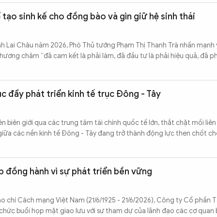
tạo sinh kế cho đồng bào và gìn giữ hệ sinh thái
tỉnh Lai Châu năm 2026, Phó Thủ tướng Phạm Thị Thanh Trà nhấn mạnh
hương châm “đã cam kết là phải làm, đã đầu tư là phải hiệu quả, đã phá
c đẩy phát triển kinh tế trục Đông - Tây
 biên giới qua các trung tâm tài chính quốc tế lớn, thắt chặt mối liê
giữa các nền kinh tế Đông - Tây đang trở thành động lực then chốt ch
p đồng hành vì sự phát triển bền vững
o chí Cách mạng Việt Nam (21/6/1925 - 21/6/2026), Công ty Cổ phần 
hức buổi họp mặt giao lưu với sự tham dự của lãnh đạo các cơ quan 