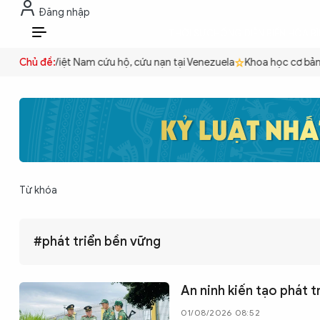
Đăng nhập
THỜI SỰ
CHỐNG DIỄN BIẾN HÒA B
VI
Công an Việt Nam cứu hộ, cứu nạn tại Venezuela
Chủ đề:
Khoa học cơ bản ph
THỜI SỰ
CHỐNG DIỄN BIẾN HÒA BÌNH
Từ khóa
CÔNG AN TRONG LÒNG DÂN
#phát triển bền vững
XÃ HỘI
An ninh kiến tạo phát 
PHÁP LUẬT
01/08/2026 08:52