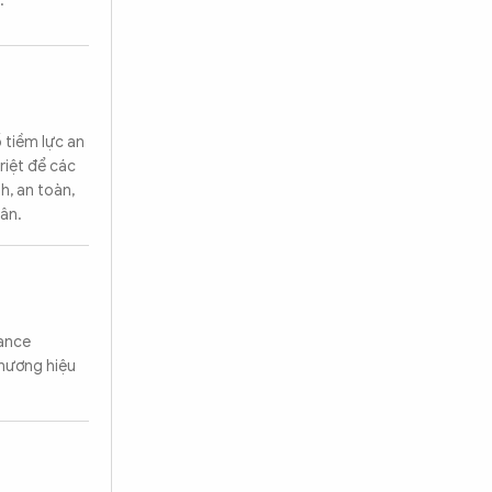
.
ố tiềm lực an
riệt để các
h, an toàn,
dân.
nance
thương hiệu
Tìm kiếm