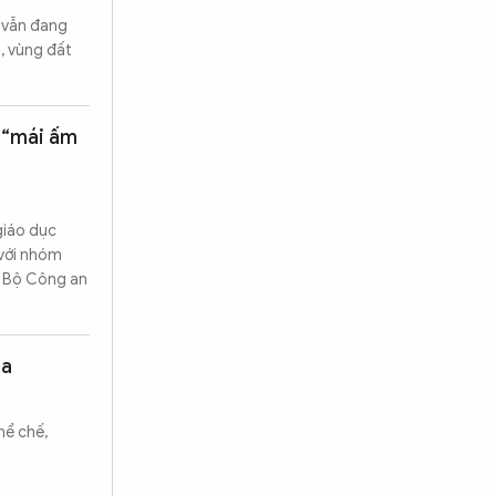
i vẫn đang
g, vùng đất
 “mái ấm
giáo dục
 với nhóm
n Bộ Công an
ia
hể chế,