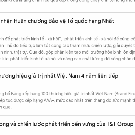
ibank) đã khẳng định hiệu quả kép trong dòng chảy kinh tế nông thôn
 nhận Huân chương Bảo vệ Tổ quốc hạng Nhất
để phát triển kinh tế - xã hội”, “phát triển kinh tế - xã hội để củng c
an Thủ đô tiếp tục làm tốt công tác tham mưu chiến lược, giải quyết t
n ninh, trật tự. Qua đó, góp phần kiến tạo môi trường hòa bình, ổn địn
lực, phát triển kinh tế, xã hội và nâng cao chất lượng đời sống nhân 
thương hiệu giá trị nhất Việt Nam 4 năm liên tiếp
ng bố Bảng xếp hạng 100 thương hiệu giá trị nhất Việt Nam (Brand Fi
tiếp tục được xếp hạng AAA+, mức cao nhất trên thang đo sức mạnh 
ăm qua.
ng và chiến lược phát triển bền vững của T&T Group