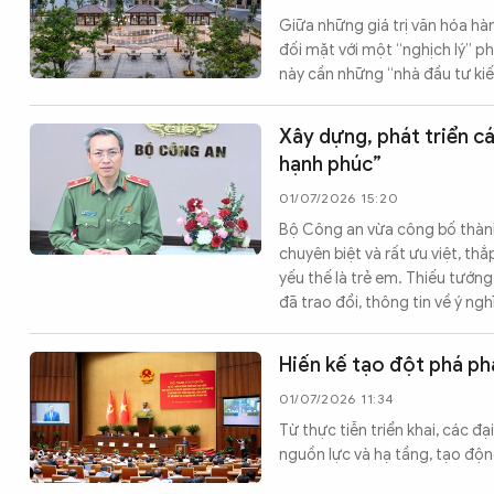
Giữa những giá trị văn hóa h
đối mặt với một “nghịch lý” ph
này cần những “nhà đầu tư ki
Xây dựng, phát triển c
hạnh phúc”
01/07/2026 15:20
Bộ Công an vừa công bố thành
chuyên biệt và rất ưu việt, th
yếu thế là trẻ em. Thiếu tư
đã trao đổi, thông tin về ý ng
Hiến kế tạo đột phá ph
01/07/2026 11:34
Từ thực tiễn triển khai, các đ
nguồn lực và hạ tầng, tạo độn