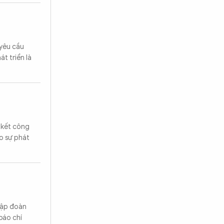
 yêu cầu
t triển là
n kết công
o sự phát
Tập đoàn
báo chí