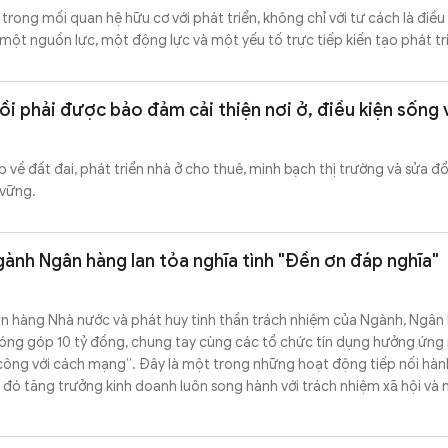
 trong mối quan hệ hữu cơ với phát triển, không chỉ với tư cách là điều
một nguồn lực, một động lực và một yếu tố trực tiếp kiến tạo phát tr
ồi phải được bảo đảm cải thiện nơi ở, điều kiện sống 
p về đất đai, phát triển nhà ở cho thuê, minh bạch thị trường và sửa đổi
 vững.
nh Ngân hàng lan tỏa nghĩa tình "Đền ơn đáp nghĩa"
ân hàng Nhà nước và phát huy tinh thần trách nhiệm của Ngành, Ngâ
óng góp 10 tỷ đồng, chung tay cùng các tổ chức tín dụng hưởng ứng
ông với cách mạng”. Đây là một trong những hoạt động tiếp nối hành
 đó tăng trưởng kinh doanh luôn song hành với trách nhiệm xã hội và n
.