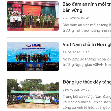
Chuyên trang
An ninh thế giới
Văn nghệ Công an
Bảo đảm an ninh môi tr
Chuyên đề
bền vững
23/07/2026 06:41
Bảo đảm an ninh môi trường là
trưởng mới theo hướng nhanh,
Việt Nam chủ trì Hội 
22/07/2026 15:28
Ngày 22/7, Bộ trưởng Ngoại gi
trưởng Ngoại giao ASEAN-New 
Động lực thúc đẩy tăng
21/07/2026 09:22
Trong bối cảnh Việt Nam đang
với biến đổi khí hậu, chính sá
công cụ kinh tế hiệu quả, góp