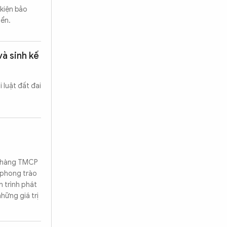
 kiện bảo
iển.
và sinh kế
 luật đất đai
n hàng TMCP
 phong trào
 trình phát
hững giá trị