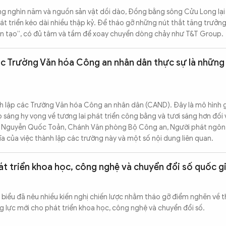
àng nghìn năm và nguồn sản vật dồi dào, Đồng bằng sông Cửu Long lạ
át triển kéo dài nhiều thập kỷ. Để tháo gỡ những nút thắt tăng trưởn
ến tạo”, có đủ tâm và tầm để xoay chuyển dòng chảy như T&T Group.
ác Trường Văn hóa Công an nhân dân thực sự là những
 lập các Trường Văn hóa Công an nhân dân (CAND). Đây là mô hình 
ắp sáng hy vọng về tương lai phát triển công bằng và tươi sáng hơn đối
ớng Nguyễn Quốc Toản, Chánh Văn phòng Bộ Công an, Người phát ngô
hĩa của việc thành lập các trường này và một số nội dung liên quan.
át triển khoa học, công nghệ và chuyển đổi số quốc g
ại biểu đã nêu nhiều kiến nghị chiến lược nhằm tháo gỡ điểm nghẽn về t
g lực mới cho phát triển khoa học, công nghệ và chuyển đổi số.