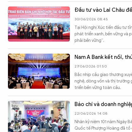
Đầu tư vào Lai Châu để 
30/06/2026 08:45
Tại Hội nghị Xúc tiến đầu tư 
phát triển xanh, bền vững và p
phải bền vững”.
Nam A Bank kết nối, thú
27/06/2026 01:50
Bắc nhịp cầu giao thương xuyên
nghệ, dòng vốn và thị trường 
triển bền vững toàn cầu.
Báo chí và doanh nghiệ
22/06/2026 14:08
Nhân kỷ niệm 101 năm Ngày Bá
Quốc tế Phượng Hoàng đã tổ c