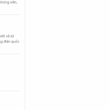
phóng viên,
iết về sử
ng điện quốc