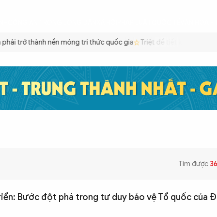
ÌNH
CÔNG AN TRONG LÒNG DÂN
XÃ HỘI
PHÁP LUẬT
QUỐC TẾ
VĂN HÓA - 
ải trở thành nền móng tri thức quốc gia
Triệt để tiết kiệm xăng dầ
Tìm được
3
triển: Bước đột phá trong tư duy bảo vệ Tổ quốc của 