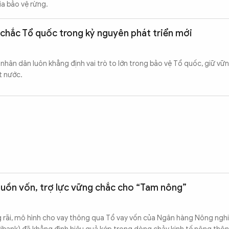
a bảo vệ rừng.
chắc Tổ quốc trong kỷ nguyên phát triển mới
 nhân dân luôn khẳng định vai trò to lớn trong bảo vệ Tổ quốc, giữ vữ
t nước.
guồn vốn, trợ lực vững chắc cho “Tam nông”
g rãi, mô hình cho vay thông qua Tổ vay vốn của Ngân hàng Nông ngh