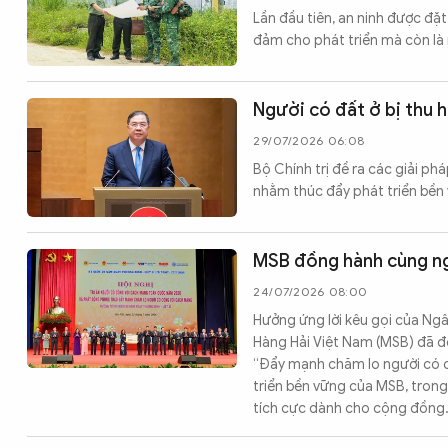
Lần đầu tiên, an ninh được đặt
CÔNG NGHỆ
đảm cho phát triển mà còn là 
QUỐC TẾ
Người có đất ở bị thu h
29/07/2026 06:08
VĂN HÓA - THỂ THAO
Bộ Chính trị đề ra các giải phá
nhằm thúc đẩy phát triển bền
BẠN ĐỌC & CAND
MSB đồng hành cùng ngà
24/07/2026 08:00
ĐA PHƯƠNG TIỆN
Hưởng ứng lời kêu gọi của Ng
eMagazine
Hàng Hải Việt Nam (MSB) đã đ
Podcast
“Đẩy mạnh chăm lo người có c
Video
Ảnh
triển bền vững của MSB, trong
tích cực dành cho cộng đồng
Infographic