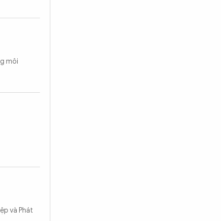
ng môi
iệp và Phát