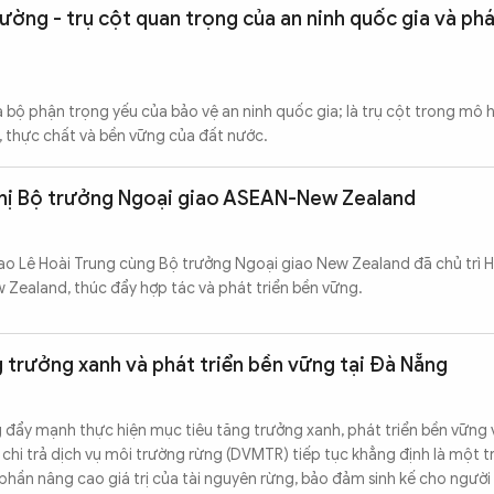
ường - trụ cột quan trọng của an ninh quốc gia và phá
 bộ phận trọng yếu của bảo vệ an ninh quốc gia; là trụ cột trong mô 
 thực chất và bền vững của đất nước.
nghị Bộ trưởng Ngoại giao ASEAN-New Zealand
ao Lê Hoài Trung cùng Bộ trưởng Ngoại giao New Zealand đã chủ trì H
Zealand, thúc đẩy hợp tác và phát triển bền vững.
 trưởng xanh và phát triển bền vững tại Đà Nẵng
 đẩy mạnh thực hiện mục tiêu tăng trưởng xanh, phát triển bền vững
ch chi trả dịch vụ môi trường rừng (DVMTR) tiếp tục khẳng định là một
 phần nâng cao giá trị của tài nguyên rừng, bảo đảm sinh kế cho người