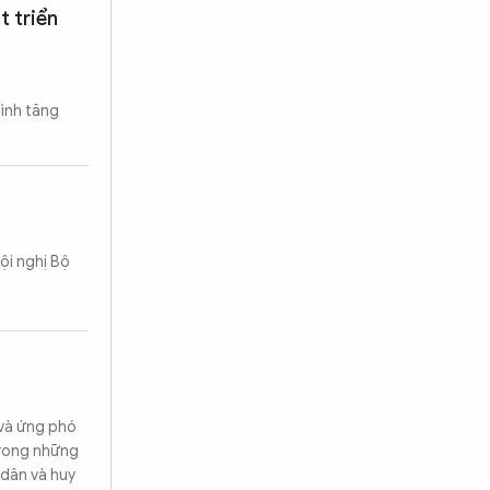
t triển
hình tăng
ội nghị Bộ
 và ứng phó
 trong những
 dân và huy