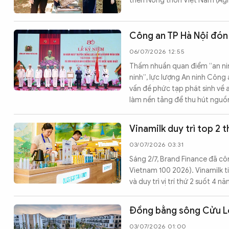
triển Nông thôn Việt Nam (Agr
Công an TP Hà Nội đón
06/07/2026 12:55
Thấm nhuần quan điểm “an ninh 
ninh”, lực lượng An ninh Công 
vấn đề phức tạp phát sinh về a
làm nền tảng để thu hút nguồn 
Vinamilk duy trì top 2 
03/07/2026 03:31
Sáng 2/7, Brand Finance đã cô
Vietnam 100 2026). Vinamilk 
và duy trì vị trí thứ 2 suốt 4 n
Đồng bằng sông Cửu Lo
03/07/2026 01:00