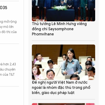
2035
ung mở rộng
Thủ tướng Lê Minh Hưng viếng
uy mô lớn
đồng chí Saysomphone
n đô thị của
Phomvihane
và hơn 2,43
câu chuyện
ạn của T&T
Đề nghị người Việt Nam ở nước
ngoài là nhóm đặc thù trong phổ
biến, giáo dục pháp luật