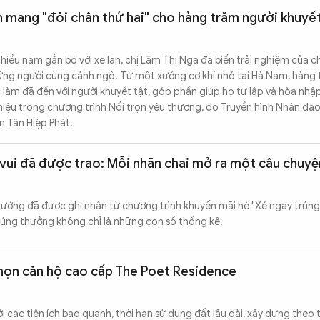
nh mang "đôi chân thứ hai" cho hàng trăm người khuyết
iều năm gắn bó với xe lăn, chị Lâm Thị Nga đã biến trải nghiệm của c
ững người cùng cảnh ngộ. Từ một xưởng cơ khí nhỏ tại Hà Nam, hàng 
ệc làm đã đến với người khuyết tật, góp phần giúp họ tự lập và hòa nh
iệu trong chương trình Nối trọn yêu thương, do Truyền hình Nhân đạo
n Tân Hiệp Phát.
ui đã được trao: Mỗi nhãn chai mở ra một câu chuyện
ưởng đã được ghi nhận từ chương trình khuyến mãi hè "Xé ngay trúng 
rúng thưởng không chỉ là những con số thống kê.
chọn căn hộ cao cấp The Poet Residence
 với các tiện ích bao quanh, thời hạn sử dụng đất lâu dài, xây dựng theo