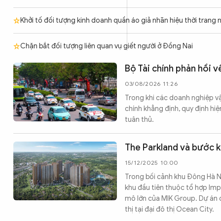
Chuyên trang
An ninh thế giới
Văn nghệ Công an
Chuyên đề
Khởi tố đối tượng kinh doanh quần áo giả nhãn hiệu thời trang n
Chặn bắt đối tượng liên quan vụ giết người ở Đồng Nai
Bộ Tài chính phản hồi v
03/08/2026 11:26
Trong khi các doanh nghiệp vận
chính khẳng định, quy định hi
tuân thủ.
The Parkland và bước k
15/12/2025 10:00
Trong bối cảnh khu Đông Hà Nộ
khu đầu tiên thuộc tổ hợp Im
mô lớn của MIK Group. Dự án đ
thị tại đại đô thị Ocean City.