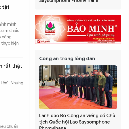
Saysomphone Phomvihane
 tật
hính mình
trăm chiếc
ập cộng
 thực hiện
Công an trong lòng dân
 rất thật
liền". Nhưng
Lãnh đạo Bộ Công an viếng cố Chủ
tịch Quốc hội Lào Saysomphone
 tiêu chuẩn
Phomvihane