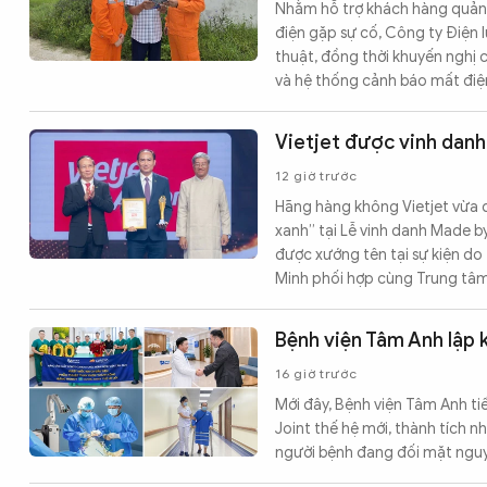
Nhằm hỗ trợ khách hàng quản tr
điện gặp sự cố, Công ty Điện 
thuật, đồng thời khuyến nghị 
và hệ thống cảnh báo mất điệ
Vietjet được vinh danh
12 giờ trước
Hãng hàng không Vietjet vừa đ
xanh” tại Lễ vinh danh Made by
được xướng tên tại sự kiện do 
Minh phối hợp cùng Trung tâm 
Bệnh viện Tâm Anh lập 
16 giờ trước
Mới đây, Bệnh viện Tâm Anh tiế
Joint thế hệ mới, thành tích n
người bệnh đang đối mặt nguy