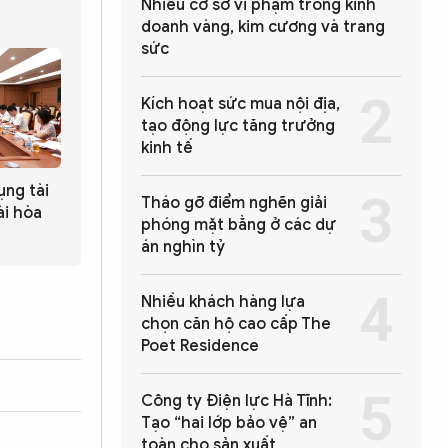
Nhiều cơ sở vi phạm trong kinh
doanh vàng, kim cương và trang
sức
Kích hoạt sức mua nội địa,
tạo động lực tăng trưởng
kinh tế
ụng tài
Tháo gỡ điểm nghẽn giải
ài hòa
phóng mặt bằng ở các dự
án nghìn tỷ
Nhiều khách hàng lựa
chọn căn hộ cao cấp The
Poet Residence
Công ty Điện lực Hà Tĩnh:
Tạo “hai lớp bảo vệ” an
toàn cho sản xuất