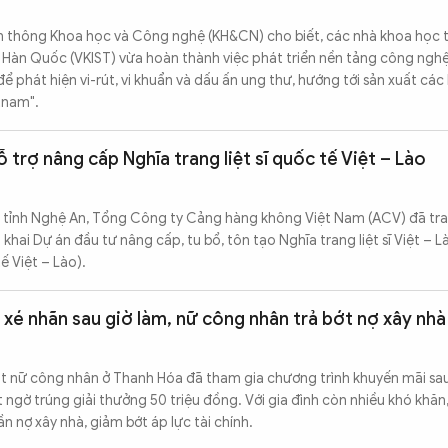
n thông Khoa học và Công nghệ (KH&CN) cho biết, các nhà khoa học t
Hàn Quốc (VKIST) vừa hoàn thành việc phát triển nền tảng công ngh
phát hiện vi-rút, vi khuẩn và dấu ấn ung thư, hướng tới sản xuất các 
tnam".
trợ nâng cấp Nghĩa trang liệt sĩ quốc tế Việt – Lào
ND tỉnh Nghệ An, Tổng Công ty Cảng hàng không Việt Nam (ACV) đã tra
 khai Dự án đầu tư nâng cấp, tu bổ, tôn tạo Nghĩa trang liệt sĩ Việt – L
tế Việt – Lào).
 xé nhãn sau giờ làm, nữ công nhân trả bớt nợ xây nhà
ột nữ công nhân ở Thanh Hóa đã tham gia chương trình khuyến mãi sau
 ngờ trúng giải thưởng 50 triệu đồng. Với gia đình còn nhiều khó khăn
ần nợ xây nhà, giảm bớt áp lực tài chính.