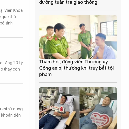
đường tuần tra giao thông
ại Viện Khoa
ệ que thử
bộ sinh
Thăm hỏi, động viên Thượng úy
o tặng 20 tỷ
Công an bị thương khi truy bắt tội
ào (hay còn
phạm
 khi sử dụng
, khoản tiền