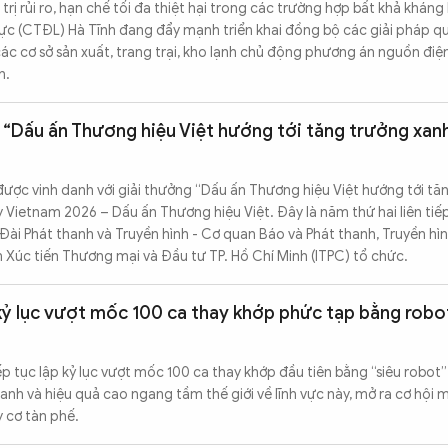
ị rủi ro, hạn chế tối đa thiệt hại trong các trường hợp bất khả kháng 
lực (CTĐL) Hà Tĩnh đang đẩy mạnh triển khai đồng bộ các giải pháp qu
các cơ sở sản xuất, trang trại, kho lạnh chủ động phương án nguồn đi
n.
 “Dấu ấn Thương hiệu Việt hướng tới tăng trưởng xan
ược vinh danh với giải thưởng “Dấu ấn Thương hiệu Việt hướng tới tă
 Vietnam 2026 – Dấu ấn Thương hiệu Việt. Đây là năm thứ hai liên tiếp
Đài Phát thanh và Truyền hình - Cơ quan Báo và Phát thanh, Truyền hìn
Xúc tiến Thương mại và Đầu tư TP. Hồ Chí Minh (ITPC) tổ chức.
kỷ lục vượt mốc 100 ca thay khớp phức tạp bằng robot
p tục lập kỷ lục vượt mốc 100 ca thay khớp đầu tiên bằng “siêu robot”
hanh và hiệu quả cao ngang tầm thế giới về lĩnh vực này, mở ra cơ hội 
 cơ tàn phế.