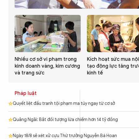
CÔNG NGHỆ
QUỐC TẾ
VĂN HÓA - THỂ THAO
Nhiều cơ sở vi phạm trong
Kích hoạt sức mua nội 
kinh doanh vàng, kim cương
tạo động lực tăng tr
và trang sức
kinh tế
BẠN ĐỌC & CAND
Pháp luật
ĐA PHƯƠNG TIỆN
Quyết liệt đấu tranh tội phạm ma túy ngay từ cơ sở
eMagazine
Podcast
Video
Ảnh
Quảng Ngãi: Bắt đối tượng lừa chiếm hơn 14 tỷ đồng
Infographic
Ngày 18/8 sẽ xét xử cựu Thứ trưởng Nguyễn Bá Hoan