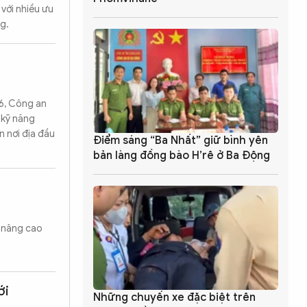
 với nhiều ưu
g.
26, Công an
 kỹ năng
n nơi địa đầu
Điểm sáng “Ba Nhất” giữ bình yên
bản làng đồng bào H’rê ở Ba Động
, nâng cao
ới
Những chuyến xe đặc biệt trên