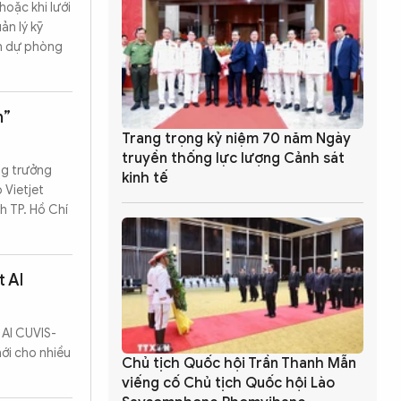
hoặc khi lưới
ản lý kỹ
ện dự phòng
h”
Trang trọng kỷ niệm 70 năm Ngày
truyền thống lực lượng Cảnh sát
ng trưởng
kinh tế
 Vietjet
h TP. Hồ Chí
 AI
 AI CUVIS-
mới cho nhiều
Chủ tịch Quốc hội Trần Thanh Mẫn
viếng cố Chủ tịch Quốc hội Lào
Tìm kiếm