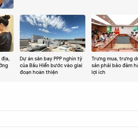
địa,
Dự án sân bay PPP nghìn tỷ
Trưng mua, trưng d
ưởng
của Bầu Hiển bước vào giai
sản phải bảo đảm h
đoạn hoàn thiện
lợi ích