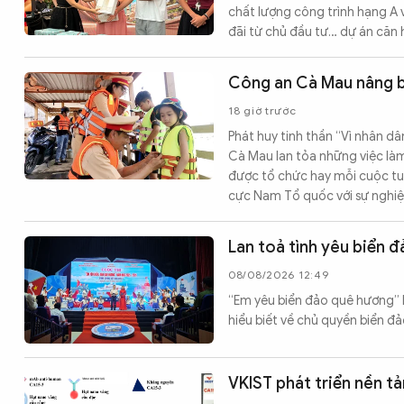
chất lượng công trình hạng A v
đãi từ chủ đầu tư… dự án căn
Công an Cà Mau nâng b
18 giờ trước
Phát huy tinh thần “Vì nhân d
Cà Mau lan tỏa những việc làm
được tổ chức hay mỗi cuộc tuy
cực Nam Tổ quốc với sự nghiệ
Lan toả tình yêu biển 
08/08/2026 12:49
“Em yêu biển đảo quê hương” l
hiểu biết về chủ quyền biển đả
VKIST phát triển nền t