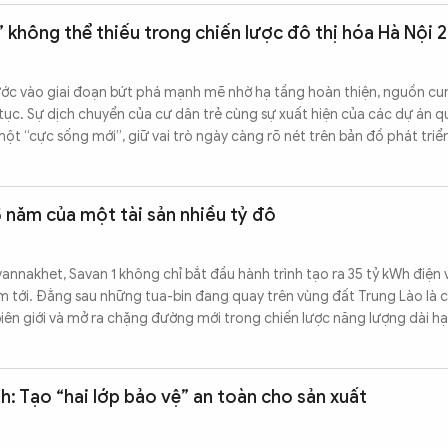
không thể thiếu trong chiến lược đô thị hóa Hà Nội 
ớc vào giai đoạn bứt phá mạnh mẽ nhờ hạ tầng hoàn thiện, nguồn c
 tục. Sự dịch chuyển của cư dân trẻ cùng sự xuất hiện của các dự án q
ột “cực sống mới”, giữ vai trò ngày càng rõ nét trên bản đồ phát triể
5 năm của một tài sản nhiều tỷ đô
annakhet, Savan 1 không chỉ bắt đầu hành trình tạo ra 35 tỷ kWh điện 
m tới. Đằng sau những tua-bin đang quay trên vùng đất Trung Lào là 
biên giới và mở ra chặng đường mới trong chiến lược năng lượng dài h
h: Tạo “hai lớp bảo vệ” an toàn cho sản xuất