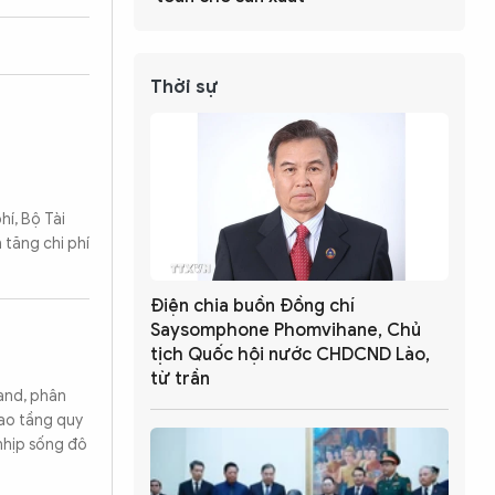
Thời sự
hí, Bộ Tài
 tăng chi phí
Điện chia buồn Đồng chí
Saysomphone Phomvihane, Chủ
tịch Quốc hội nước CHDCND Lào,
từ trần
land, phân
ao tầng quy
nhịp sống đô