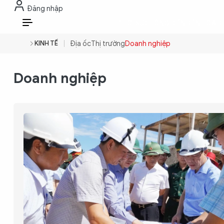
Đăng nhập
THỜI SỰ
CHỐNG DIỄN BIẾN HÒA B
VI
KINH TẾ
Địa ốc
Thị trường
Doanh nghiệp
THỜI SỰ
Doanh nghiệp
CHỐNG DIỄN BIẾN HÒA BÌNH
CÔNG AN TRONG LÒNG DÂN
XÃ HỘI
PHÁP LUẬT