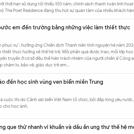
ới thời hạn sử dụng tối thiểu 100 năm, chính sách thanh toán linh hoạt
 hộ The Poet Residence đang thu hút sự quan tâm của nhiều khách hàn
ước em đến trường bằng những việc làm thiết thực
ân phục vụ”, hưởng ứng Chiến dịch Thanh niên tình nguyện hè năm 20
 thiết thực hướng về thế hệ trẻ. Mỗi phần quà được trao, mỗi lớp học
ên truyền ở cơ sở đều thể hiện trách nhiệm của người chiến sĩ Công a
p chăm lo, bảo vệ, giáo dục trẻ em…
đảo đến học sinh vùng ven biển miền Trung
à cuộc thi do Cảnh sát biển Việt Nam tổ chức, bồi đắp lòng yêu nước
o cho học sinh.
ảng que thử nhanh vi khuẩn và dấu ấn ung thư thế hệ m