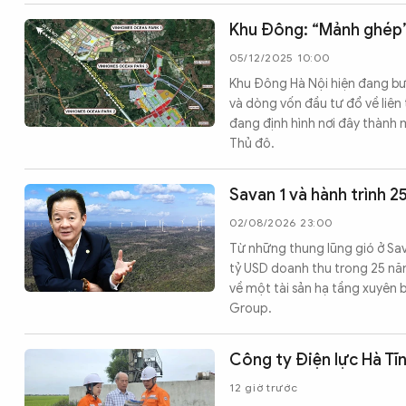
Khu Đông: “Mảnh ghép” 
05/12/2025 10:00
Khu Đông Hà Nội hiện đang bư
và dòng vốn đầu tư đổ về liên
đang định hình nơi đây thành m
Thủ đô.
Savan 1 và hành trình 2
02/08/2026 23:00
Từ những thung lũng gió ở Sav
tỷ USD doanh thu trong 25 nă
về một tài sản hạ tầng xuyên 
Group.
Công ty Điện lực Hà Tĩn
12 giờ trước