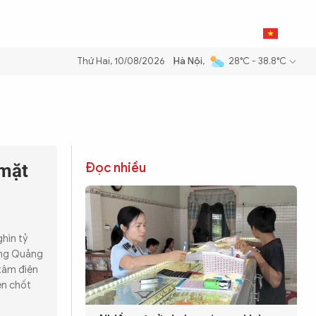
THỂ THAO
BẠN ĐỌC & CAND
VI
Thứ Hai, 10/08/2026
Hà Nội
,
28°C - 38.8°C
 mặt
Đọc nhiều
hìn tỷ
ông Quảng
 tâm điện
en chốt