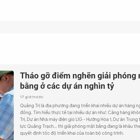
ÌNH
CÔNG AN TRONG LÒNG DÂN
XÃ HỘI
PHÁP LUẬT
QUỐC TẾ
VĂN HÓA - 
Tháo gỡ điểm nghẽn giải phóng
bằng ở các dự án nghìn tỷ
17 giờ trước
Quảng Trị là địa phương đang triển khai nhiều dự án hàng ng
đồng. Tìm hiểu thực tế tại nhiều dự án như: Cảng hàng kh
Trị, Dự án Nhà máy điện gió LIG - Hướng Hóa 1, Dự án Trung
lực Quảng Trạch… thì giải phóng mặt bằng đang là khâu th
quyết định tốc độ triển khai của toàn bộ công trình.