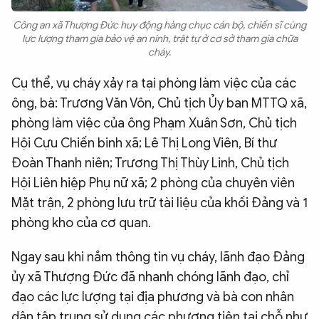
Công an xã Thượng Đức huy động hàng chục cán bộ, chiến sĩ cùng
lực lượng tham gia bảo vệ an ninh, trật tự ở cơ sở tham gia chữa
cháy.
Cụ thể, vụ cháy xảy ra tại phòng làm việc của các
ông, bà: Trương Văn Vôn, Chủ tịch Ủy ban MTTQ xã,
phòng làm việc của ông Phạm Xuân Sơn, Chủ tịch
Hội Cựu Chiến binh xã; Lê Thị Long Viên, Bí thư
Đoàn Thanh niên; Trương Thị Thùy Linh, Chủ tịch
Hội Liên hiệp Phụ nữ xã; 2 phòng của chuyên viên
Mặt trận, 2 phòng lưu trữ tài liệu của khối Đảng và 1
phòng kho của cơ quan.
Ngay sau khi nắm thông tin vụ cháy, lãnh đạo Đảng
ủy xã Thượng Đức đã nhanh chóng lãnh đạo, chỉ
đạo các lực lượng tại địa phương và bà con nhân
dân tập trung sử dụng các phương tiện tại chỗ như