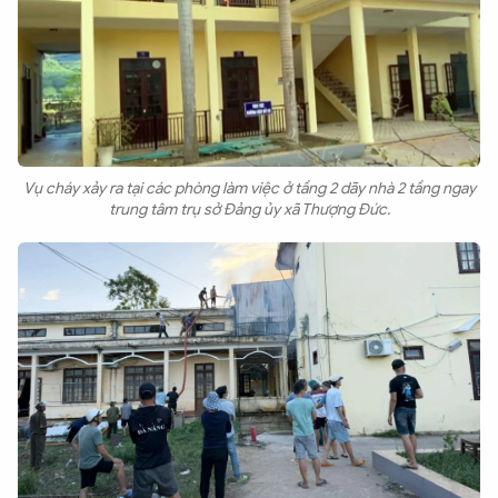
Vụ cháy xảy ra tại các phòng làm việc ở tầng 2 dãy nhà 2 tầng ngay
trung tâm trụ sở Đảng ủy xã Thượng Đức.