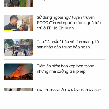
Sử dụng ngoại ngữ tuyên truyền
PCCC đến với người nước ngoài lưu
trú ở TP Hồ Chí Minh
Tạo “lá chắn” bảo vệ tính mạng, tài
sản nhân dân trước hỏa hoạn
Tiềm ẩn hiểm họa kép bên trong
những nhà xưởng trái phép
Chia sẻ:
0
Hai vợ chồng ở Đà Nẵng bị điện giật
tử vong