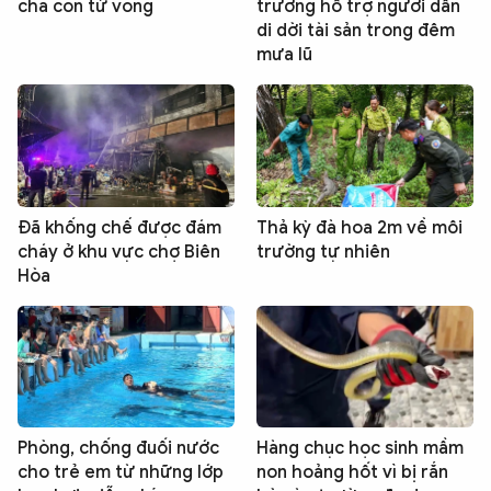
cha con tử vong
trương hỗ trợ người dân
di dời tài sản trong đêm
mưa lũ
Đã khống chế được đám
Thả kỳ đà hoa 2m về môi
cháy ở khu vực chợ Biên
trường tự nhiên
Hòa
Phòng, chống đuối nước
Hàng chục học sinh mầm
cho trẻ em từ những lớp
non hoảng hốt vì bị rắn