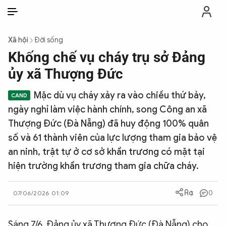
VI
VI
EN
Xã hội
Đời sống
THỜI SỰ
Khống chế vụ cháy trụ sở Đảng
ủy xã Thượng Đức
CHỐNG DIỄN BIẾN HÒA BÌNH
Mặc dù vụ cháy xảy ra vào chiều thứ bảy,
ngày nghỉ làm việc hành chính, song Công an xã
CÔNG AN TRONG LÒNG DÂN
Thượng Đức (Đà Nẵng) đã huy động 100% quân
số và 61 thành viên của lực lượng tham gia bảo vệ
XÃ HỘI
an ninh, trật tự ở cơ sở khẩn trương có mặt tại
hiện trường khẩn trương tham gia chữa cháy.
PHÁP LUẬT
0
07/06/2026 01:09
CÔNG NGHỆ
Sáng 7/6, Đảng ủy xã Thượng Đức (Đà Nẵng) cho