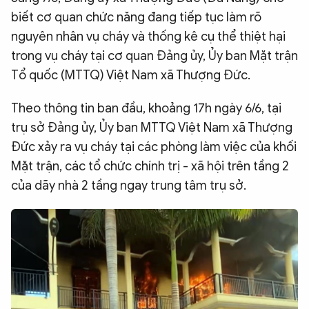
biết cơ quan chức năng đang tiếp tục làm rõ
QUỐC TẾ
nguyên nhân vụ cháy và thống kê cụ thể thiệt hại
trong vụ cháy tại cơ quan Đảng ủy, Ủy ban Mặt trận
VĂN HÓA - THỂ THAO
Tổ quốc (MTTQ) Việt Nam xã Thượng Đức.
BẠN ĐỌC & CAND
Theo thông tin ban đầu, khoảng 17h ngày 6/6, tại
trụ sở Đảng ủy, Ủy ban MTTQ Việt Nam xã Thượng
Đức xảy ra vụ cháy tại các phòng làm việc của khối
ĐA PHƯƠNG TIỆN
Mặt trận, các tổ chức chính trị - xã hội trên tầng 2
eMagazine
Podcast
của dãy nhà 2 tầng ngay trung tâm trụ sở.
Video
Ảnh
Infographic
Chuyên trang
An ninh thế giới
Văn nghệ Công an
Chuyên đề