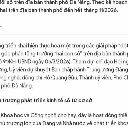
đổi số trên địa bàn thành phố Đà Nẵng. Theo kế hoạch
khai trên địa bàn thành phố đến hết tháng 11/2026.
29
g triển khai hiện thực hóa một trong các giải pháp “độ
ố, góp phần tăng trưởng “hai con số” trên địa bàn thàn
số 91/KH-UBND ngày 05/3/2026). Tham dự, chỉ đạo Hội ng
ng, Uỷ viên dự khuyết Ban chấp hành Trung ương Đảng
ng nghệ; đồng chí Hồ Quang Bửu, Thành uỷ viên, Phó C
 phố Đà Nẵng.
 trương phát triển kinh tế số từ cơ sở
ộ Khoa học và Công nghệ cho hay, đây là hoạt động thi
chủ trương lớn của Đảng và Nhà nước về phát triển kho