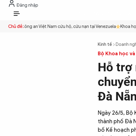
Đăng nhập
THỜI SỰ
CHỐNG DIỄN BIẾN HÒA B
VI
 quyền
Chủ đề:
Công an Việt Nam cứu hộ, cứu nạn tại Venezuela
Khoa học 
THỜI SỰ
Kinh tế
Doanh ng
Bộ Khoa học và
CHỐNG DIỄN BIẾN HÒA BÌNH
Hỗ trợ
chuyển
CÔNG AN TRONG LÒNG DÂN
Đà Nẵ
XÃ HỘI
Ngày 26/5, Bộ
thành phố Đà N
PHÁP LUẬT
bố Kế hoạch ph