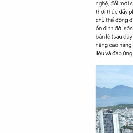
nghệ, đổi mới s
Chuyên trang
An ninh thế giới
Văn nghệ Công an
Chuyên đề
thời thúc đẩy p
chủ thể đông đả
ổn định đời số
bán lẻ (sau đây
nâng cao năng l
liệu và đáp ứng