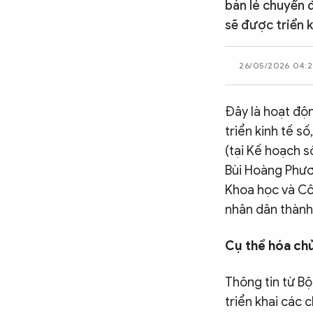
bán lẻ chuyển 
CÔNG NGHỆ
sẽ được triển 
26/05/2026 04:
QUỐC TẾ
Đây là hoạt độn
VĂN HÓA - THỂ THAO
triển kinh tế s
(tại Kế hoạch 
BẠN ĐỌC & CAND
Bùi Hoàng Phươ
Khoa học và Cô
nhân dân thành
ĐA PHƯƠNG TIỆN
eMagazine
Podcast
Cụ thể hóa chủ
Video
Ảnh
Thông tin từ B
Infographic
triển khai các 