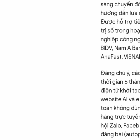
sàng chuyển đổi
hướng dẫn lựa 
Được hỗ trợ ti
trị số trong ho
nghiệp công ng
BIDV, Nam A Ban
AhaFast, VISNA
Đáng chú ý, cá
thời gian 6 thá
điện tử khởi tạ
website AI và e
toán không dùng
hàng trực tuyế
hội Zalo, Faceb
đăng bài (autop