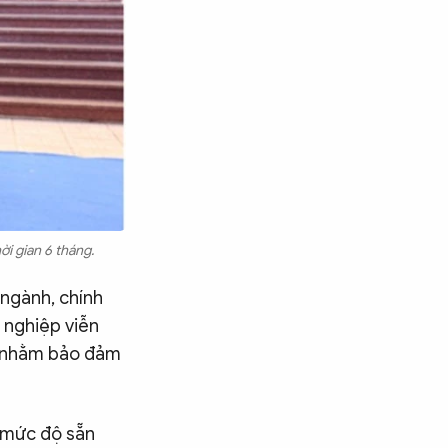
i gian 6 tháng.
 ngành, chính
 nghiệp viễn
g nhằm bảo đảm
í mức độ sẵn