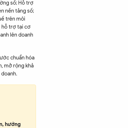
ường số; Hỗ trợ
ên nền tảng số;
uế trên môi
hỗ trợ tại cơ
doanh lên doanh
bước chuẩn hóa
nh, mở rộng khả
h doanh.
ấn, hướng