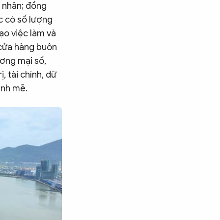
ư nhân; đồng
ực có số lượng
ạo việc làm và
 cửa hàng buôn
ương mại số,
 tài chính, dữ
ạnh mẽ.