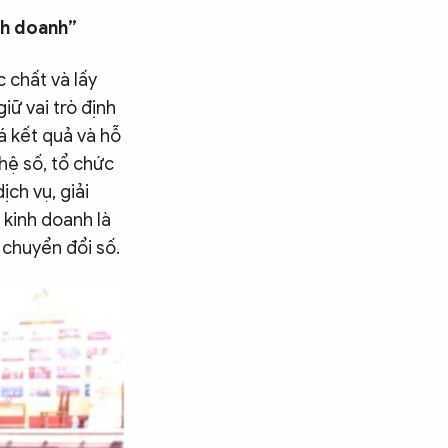
nh doanh”
 chất và lấy
iữ vai trò định
á kết quả và hỗ
hệ số, tổ chức
ịch vụ, giải
 kinh doanh là
 chuyển đổi số.
Tìm kiếm