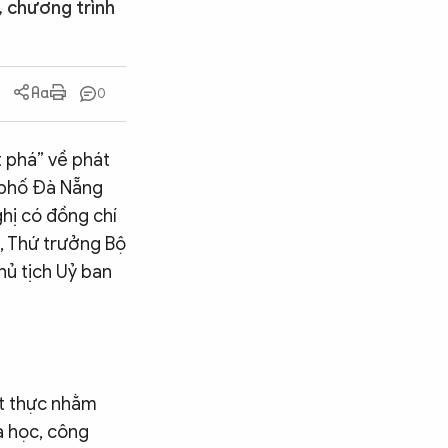
, chương trình
0
t phá” về phát
h phố Đà Nẵng
hị có đồng chí
, Thứ trưởng Bộ
hủ tịch Uỷ ban
ết thực nhằm
a học, công