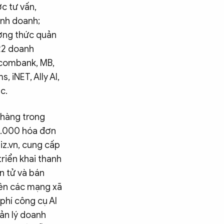
c tư vấn,
inh doanh;
ương thức quản
 22 doanh
hcombank, MB,
 iNET, Ally AI,
c.
 hàng trong
 5.000 hóa đơn
iz.vn, cung cấp
riển khai thanh
n tử và bán
rên các mạng xã
phí công cụ AI
uản lý doanh