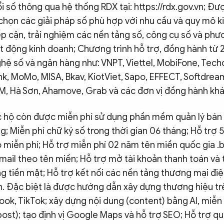
 số thông qua hệ thống RDX tại: https://rdx.gov.vn; Đượ
chọn các giải pháp số phù hợp với nhu cầu và quy mô k
ếp cận, trải nghiệm các nền tảng số, công cụ số và ph
ạt động kinh doanh; Chương trình hỗ trợ, đồng hành từ
hệ số và ngân hàng như: VNPT, Viettel, MobiFone, Tec
k, MoMo, MISA, Bkav, KiotViet, Sapo, EFFECT, Softdreams,
M, Hà Sơn, Ahamove, Grab và các đơn vị đồng hành khá
c hộ còn được miễn phí sử dụng phần mềm quản lý bán
ng; Miễn phí chữ ký số trong thời gian 06 tháng; Hỗ trợ
o miễn phí; Hỗ trợ miễn phí 02 năm tên miền quốc gia .b
mail theo tên miền; Hỗ trợ mở tài khoản thanh toán và t
 tiền mặt; Hỗ trợ kết nối các nền tảng thương mại điệ
n. Đặc biệt là được hướng dẫn xây dựng thương hiệu t
ook, TikTok; xây dựng nội dung (content) bằng AI, miễn 
ost); tạo định vị Google Maps và hỗ trợ SEO; Hỗ trợ q