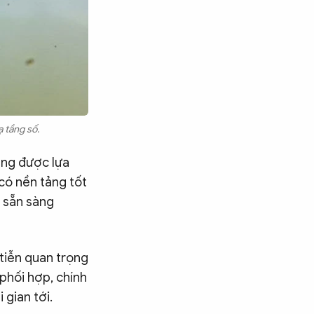
 tầng số.
ẵng được lựa
có nền tảng tốt
ộ sẵn sàng
 tiễn quan trọng
phối hợp, chính
 gian tới.